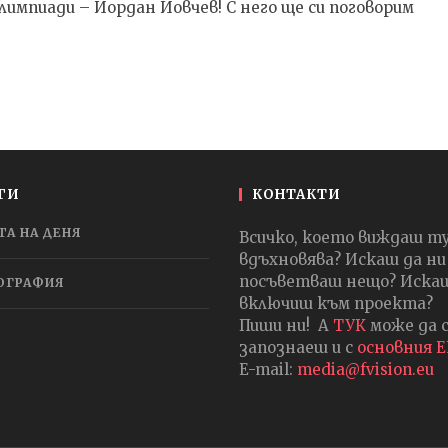
лимпиади – Йордан Йовчев! С него ще си поговорим
ГИ
КОНТАКТИ
ТА НА ДЕНЯ
Всичко, което виждаш т
вдъхновява? Искаш да ни
посъветваш нещо? Искаш
ОГРАФИЯ
включиш към проекта?
Пиши ни! А
ТУК
може да 
запознаеш и с
основния 
E-mail:
media@fvision.eu