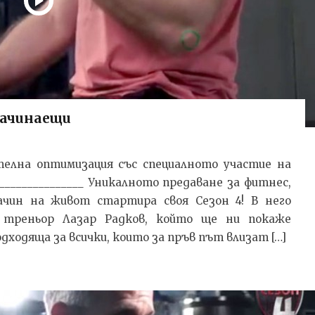
начинаещи
телна оптимизация със специалното участие на
_________________ Уникалното предаване за фитнес,
начин на живот стартира своя Сезон 4! В него
 треньор Лазар Радков, който ще ни покаже
ходяща за всички, които за пръв път влизат […]