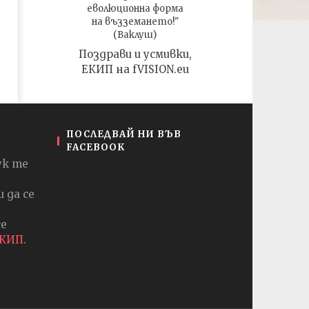
еволюционна форма
на възземането!"
(Ваклуш)
Поздрави и усмивки,
ЕКИП на fVISION.eu
ПОСЛЕДВАЙ НИ ВЪВ
FACEBOOK
ук те
 да се
се
ЕКИП
.