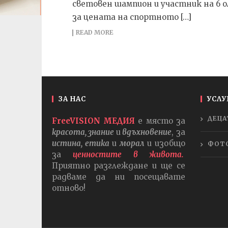
световен шампион и участник на 6 о
за цената на спортното […]
READ MORE
ЗА НАС
УСЛУ
ДЕЦА
FreeVISION МЕДИЯ
е място за
красота, знание
и
вдъхновение
, за
истина, етика
и
морал
и изобщо
ФОТ
за
ценностите в живота.
Приятно разглеждане и ще се
радваме да ни посещавате
отново!