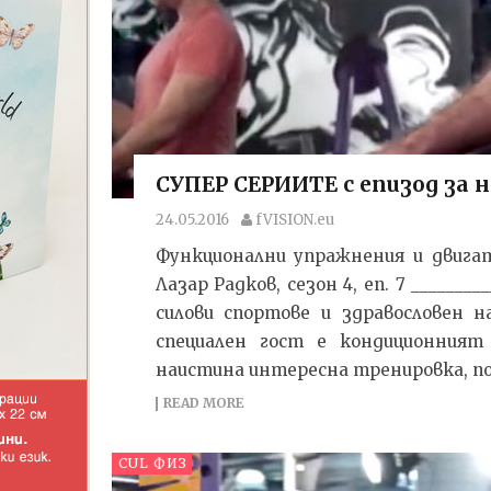
СУПЕР СЕРИИТЕ с епизод за 
24.05.2016
fVISION.eu
Функционални упражнения и двига
Лазар Радков, сезон 4, еп. 7 _______
силови спортове и здравословен 
специален гост е кондиционният
наистина интересна тренировка, под
READ MORE
CUL ФИЗ