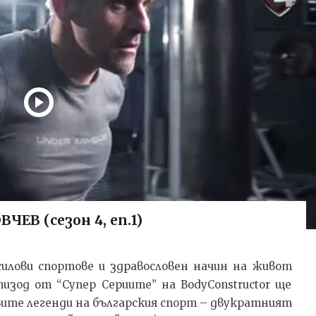
ЕВ (сезон 4, еп.1)
силови спортове и здравословен начин на живот
пизод от “Супер Сериите” на BodyConstructor ще
ите легенди на българския спорт – двукратният