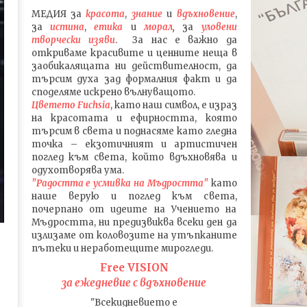
МЕДИЯ
за
красота
,
знание
и
вдъхновение
,
за
истина
,
етика
и
морал
,
за
уловени
т
ворч
ески изяви
. За нас е важно да
откриваме красивите и ценните неща в
заобикалящата ни действителност, да
търсим духа зад формалния факт и да
споделяме искрено вълнуващото.
Цветето Fuchsia
, като наш символ, е израз
на красотата и ефирността, която
търсим в света и поднасяме като гледна
точка – екзотичният и артистичен
поглед към света, който вдъхновява и
одухотворява ума.
"Радостта е усмивка на Мъдростта"
като
наше верую и поглед към света
,
почерпано от идеите на Учението на
Мъдростта,
ни предизвиква всеки ден да
излизаме от коловозите на утъпканите
пътеки и неработещите мирогледи.
Free VISION
за ежедневие с вдъхновение
"Всекидневието е