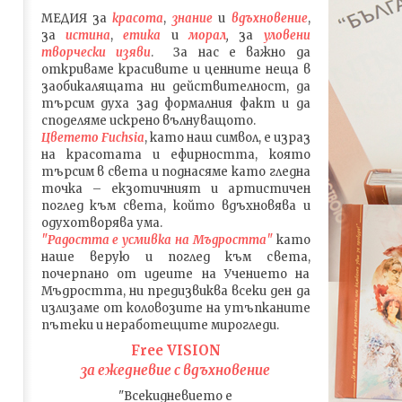
МЕДИЯ
за
красота
,
знание
и
вдъхновение
,
за
истина
,
етика
и
морал
,
за
уловени
т
ворч
ески изяви
. За нас е важно да
откриваме красивите и ценните неща в
заобикалящата ни действителност, да
търсим духа зад формалния факт и да
споделяме искрено вълнуващото.
Цветето Fuchsia
, като наш символ, е израз
на красотата и ефирността, която
търсим в света и поднасяме като гледна
точка – екзотичният и артистичен
поглед към света, който вдъхновява и
одухотворява ума.
"Радостта е усмивка на Мъдростта"
като
наше верую и поглед към света
,
почерпано от идеите на Учението на
Мъдростта,
ни предизвиква всеки ден да
излизаме от коловозите на утъпканите
пътеки и неработещите мирогледи.
Free VISION
за ежедневие с вдъхновение
"Всекидневието е