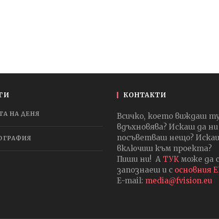
ГИ
КОНТАКТИ
ТА НА ДЕНЯ
Всичко, което виждаш т
вдъхновява? Искаш да ни
посъветваш нещо? Искаш
ОГРАФИЯ
включиш към проекта?
Пиши ни! А
ТУК
може да 
запознаеш и с
основния 
E-mail:
media@fvision.eu