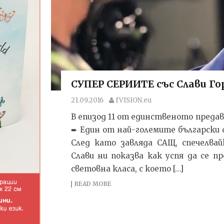
СУПЕР СЕРИИТЕ със Слави Гора
21.09.2016
fVISION.eu
В епизод 11 от единственото предав
➨ Един от най-големите български 
След като завляда САЩ, спечелва
Слави ни показва как успя да се 
световна класа, с което […]
READ MORE