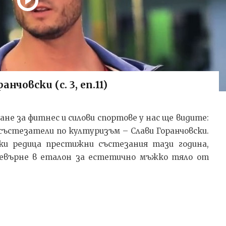
нчовски (с. 3, еп.11)
ане за фитнес и силови спортове у нас ще видите:
състезатели по културизъм – Слави Горанчовски.
йки редица престижни състезания тази година,
превърне в еталон за естетично мъжко тяло от