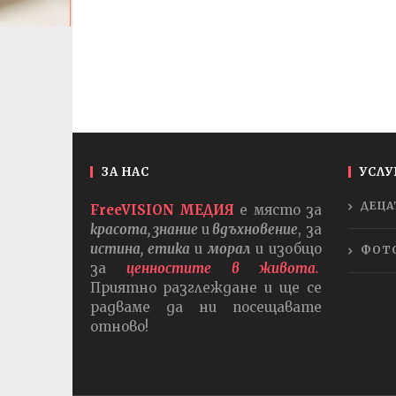
ЗА НАС
УСЛУ
ДЕЦА
FreeVISION МЕДИЯ
е място за
красота, знание
и
вдъхновение
, за
истина, етика
и
морал
и изобщо
ФОТ
за
ценностите в живота.
Приятно разглеждане и ще се
радваме да ни посещавате
отново!