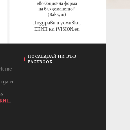
еволюционна форма
на възземането!"
(Ваклуш)
Поздрави и усмивки,
ЕКИП на fVISION.eu
ПОСЛЕДВАЙ НИ ВЪВ
FACEBOOK
ук те
 да се
се
ЕКИП
.