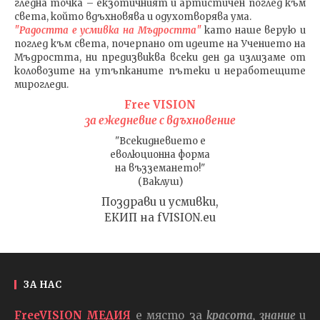
гледна точка – екзотичният и артистичен поглед към
света, който вдъхновява и одухотворява ума.
"Радостта е усмивка на Мъдростта"
като наше верую и
поглед към света
, почерпано от идеите на Учението на
Мъдростта,
ни предизвиква всеки ден да излизаме от
коловозите на утъпканите пътеки и неработещите
мирогледи.
Free VISION
за ежедневие с вдъхновение
"Всекидневието е
еволюционна форма
на възземането!"
(Ваклуш)
Поздрави и усмивки,
ЕКИП на fVISION.eu
ЗА НАС
FreeVISION МЕДИЯ
е място за
красота, знание
и