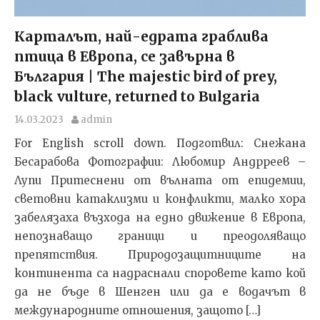
Карталът, най-едрата граблива
птица в Европа, се завърна в
България | The majestic bird of prey,
black vulture, returned to Bulgaria
14.03.2023
admin
For English scroll down. Подготвил: Снежана
Бесарабова Фотографии: Любомир Андрреев –
Лупи Притеснени от вълната от епидемии,
световни катаклизми и конфликти, малко хора
забелязаха възхода на едно движение в Европа,
непознаващо граници и преодоляващо
препятствия. Природозащитниците на
континента са надраснали споровете като кой
да не бъде в Шенген или да е водачът в
международните отношения, защото […]