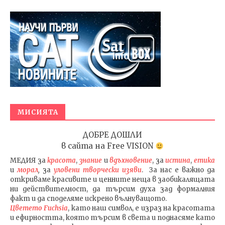
МИСИЯТА
ДОБРЕ ДОШЛИ
в сайта на
Free VISION
МЕДИЯ
за
красота
,
знание
и
вдъхновение
, за
истина
,
етика
и
морал
,
за
уловени т
ворч
ески изяви
. За нас е важно да
откриваме красивите и ценните неща в заобикалящата
ни действителност, да търсим духа зад формалния
факт и да споделяме искрено вълнуващото.
Цветето Fuchsia
, като наш символ, е израз на красотата
и ефирността, която търсим в света и поднасяме като