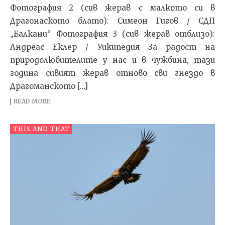
Фотография 2 (сив жерав с малкото си в
Драгонаското блато): Симеон Гигов / СДП
„Балкани“ Фотография 3 (сив жерав отблизо):
Андреас Еклер / Уикипедия За радост на
природолюбителите у нас и в чужбина, тази
година сивият жерав отново сви гнездо в
Драгоманското […]
READ MORE
THIS AND THAT