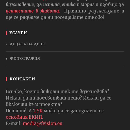
вдъхновение
, за
истина, етика
и
морал
и изобщо за
ценностите в живота.
Приятно разглеждане и
ще се радваме да ни посещавате отново!
УСЛУГИ
ДЕЦАТА НА ДЕНЯ
ФОТОГРАФИЯ
КОНТАКТИ
Всичко, което виждаш тук те вдъхновява?
Искаш да ни посъветваш нещо? Искаш да се
включиш към проекта?
Пиши ни! А
ТУК
може да се запознаеш и с
основния ЕКИП
.
E-mail:
media@fvision.eu