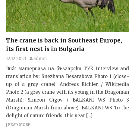
The crane is back in Southeast Europe,
its first nest is in Bulgaria
12.12.2023
admin
Виж материала на български ТУК Interview and
translation by: Snezhana Besarabova Photo 1 (close-
up of a gray crane): Andreas Eichler / Wikipedia
Photo 2 (a grey crane with its young in the Dragoman
Marsh): Simeon Gigov / BALKANI WS Photo 3
(Dragoman Marsh from above): BALKANI WS To the
delight of nature friends, this year […]
READ MORE