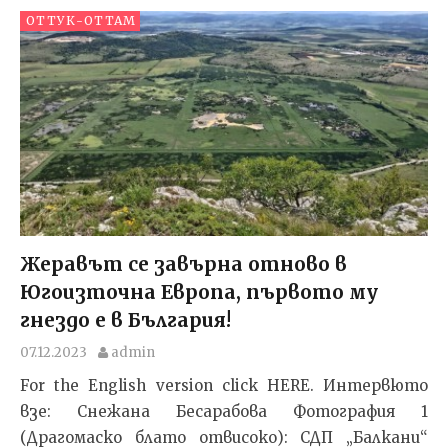
ОТТУК-ОТТАМ
Жеравът се завърна отново в
Югоизточна Европа, първото му
гнездо е в България!
07.12.2023
admin
For the English version click HERE. Интервюто
взе: Снежана Бесарабова Фотография 1
(Драгомаско блато отвисоко): СДП „Балкани“