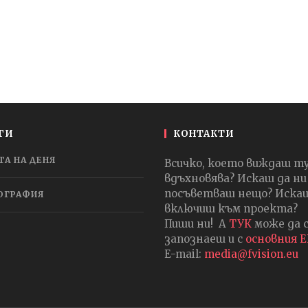
ГИ
КОНТАКТИ
ТА НА ДЕНЯ
Всичко, което виждаш т
вдъхновява? Искаш да ни
посъветваш нещо? Искаш
ОГРАФИЯ
включиш към проекта?
Пиши ни! А
ТУК
може да 
запознаеш и с
основния 
E-mail:
media@fvision.eu