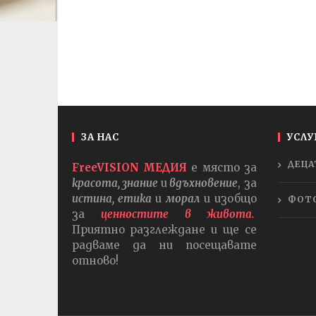
ЗА НАС
УСЛУ
ДЕЦА
FreeVISION МЕДИЯ
е място за
красота, знание
и
вдъхновение
, за
истина, етика
и
морал
и изобщо
ФОТ
за
ценностите в живота.
Приятно разглеждане и ще се
радваме да ни посещавате
отново!