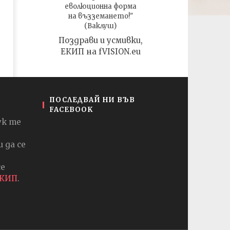
еволюционна форма
на възземането!"
(Ваклуш)
Поздрави и усмивки,
ЕКИП на fVISION.eu
ПОСЛЕДВАЙ НИ ВЪВ
FACEBOOK
ук те
 да се
се
ЕКИП
.