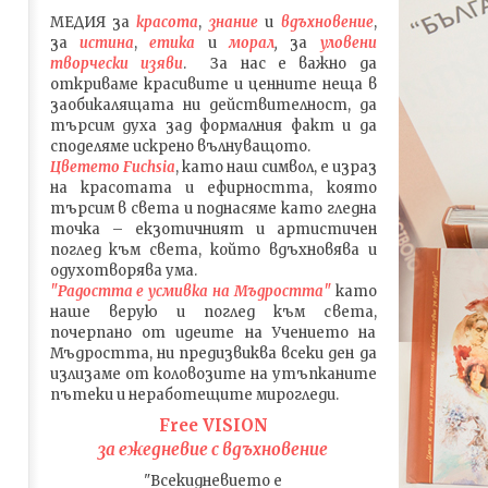
МЕДИЯ
за
красота
,
знание
и
вдъхновение
,
за
истина
,
етика
и
морал
,
за
уловени
т
ворч
ески изяви
. За нас е важно да
откриваме красивите и ценните неща в
заобикалящата ни действителност, да
търсим духа зад формалния факт и да
споделяме искрено вълнуващото.
Цветето Fuchsia
, като наш символ, е израз
на красотата и ефирността, която
търсим в света и поднасяме като гледна
точка – екзотичният и артистичен
поглед към света, който вдъхновява и
одухотворява ума.
"Радостта е усмивка на Мъдростта"
като
наше верую и поглед към света
,
почерпано от идеите на Учението на
Мъдростта,
ни предизвиква всеки ден да
излизаме от коловозите на утъпканите
пътеки и неработещите мирогледи.
Free VISION
за ежедневие с вдъхновение
"Всекидневието е