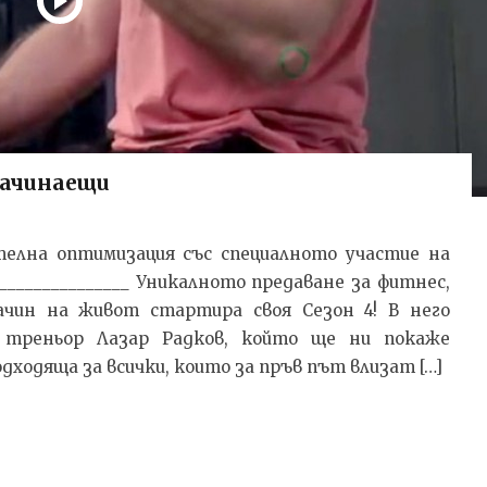
начинаещи
телна оптимизация със специалното участие на
_________________ Уникалното предаване за фитнес,
начин на живот стартира своя Сезон 4! В него
 треньор Лазар Радков, който ще ни покаже
ходяща за всички, които за пръв път влизат […]