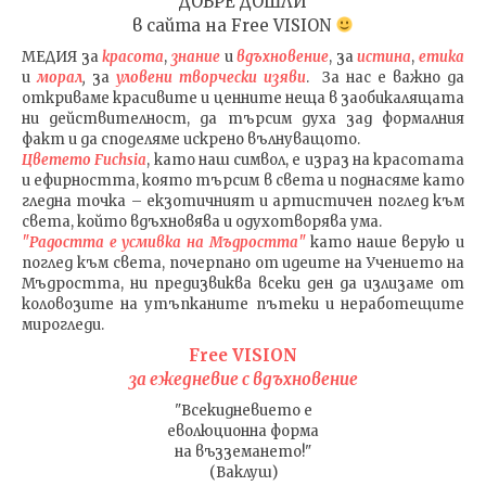
ДОБРЕ ДОШЛИ
в сайта на
Free VISION
МЕДИЯ
за
красота
,
знание
и
вдъхновение
, за
истина
,
етика
и
морал
,
за
уловени т
ворч
ески изяви
. За нас е важно да
откриваме красивите и ценните неща в заобикалящата
ни действителност, да търсим духа зад формалния
факт и да споделяме искрено вълнуващото.
Цветето Fuchsia
, като наш символ, е израз на красотата
и ефирността, която търсим в света и поднасяме като
гледна точка – екзотичният и артистичен поглед към
света, който вдъхновява и одухотворява ума.
"Радостта е усмивка на Мъдростта"
като наше верую и
поглед към света
, почерпано от идеите на Учението на
Мъдростта,
ни предизвиква всеки ден да излизаме от
коловозите на утъпканите пътеки и неработещите
мирогледи.
Free VISION
за ежедневие с вдъхновение
"Всекидневието е
еволюционна форма
на възземането!"
(Ваклуш)