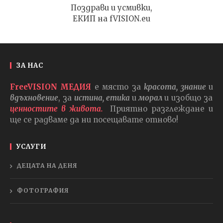
Поздрави и усмивки,
ЕКИП на fVISION.eu
ЗА НАС
FreeVISION МЕДИЯ
е място за
красота, знание
и
вдъхновение
, за
истина, етика
и
морал
и изобщо за
ценностите в живота.
Приятно разглеждане и
ще се радваме да ни посещавате отново!
УСЛУГИ
ДЕЦАТА НА ДЕНЯ
ФОТОГРАФИЯ