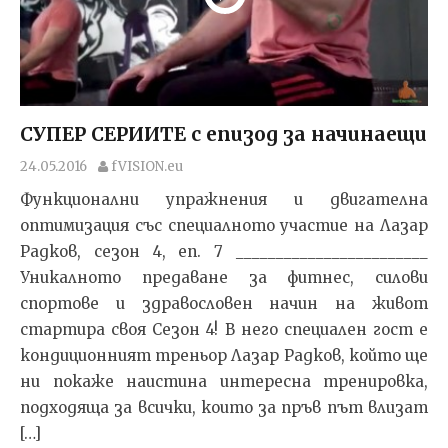
СУПЕР СЕРИИТЕ с епизод за начинаещи
24.05.2016
fVISION.eu
Функционални упражнения и двигателна
оптимизация със специалното участие на Лазар
Радков, сезон 4, еп. 7 ________________________
Уникалното предаване за фитнес, силови
спортове и здравословен начин на живот
стартира своя Сезон 4! В него специален гост е
кондиционният треньор Лазар Радков, който ще
ни покаже наистина интересна тренировка,
подходяща за всички, които за пръв път влизат
[…]