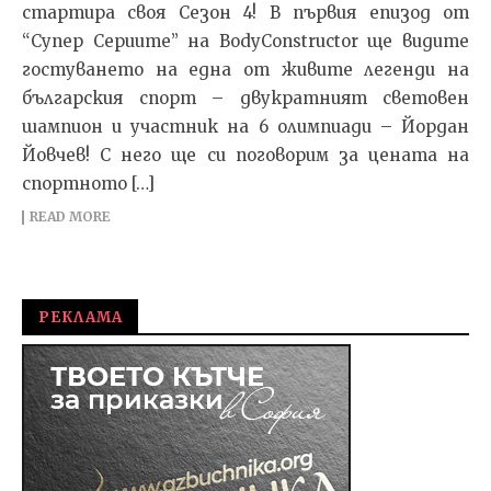
стартира своя Сезон 4! В първия епизод от
“Супер Сериите” на BodyConstructor ще видите
гостуването на една от живите легенди на
българския спорт – двукратният световен
шампион и участник на 6 олимпиади – Йордан
Йовчев! С него ще си поговорим за цената на
спортното […]
READ MORE
РЕКЛАМА