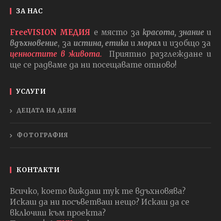
ЗА НАС
FreeVISION МЕДИЯ
е място за
красота, знание
и
вдъхновение
, за
истина, етика
и
морал
и изобщо за
ценностите в живота.
Приятно разглеждане и
ще се радваме да ни посещавате отново!
УСЛУГИ
ДЕЦАТА НА ДЕНЯ
ФОТОГРАФИЯ
КОНТАКТИ
Всичко, което виждаш тук те вдъхновява?
Искаш да ни посъветваш нещо? Искаш да се
включиш към проекта?