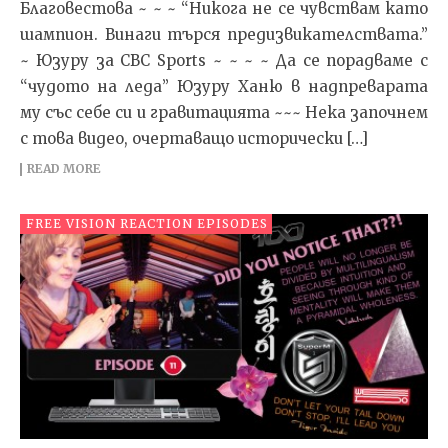
Благовестова ~ ~ ~ “Никога не се чувствам като
шампион. Винаги търся предизвикателствата.”
~ Юзуру за CBC Sports ~ ~ ~ ~ Да се порадваме с
“чудото на леда” Юзуру Ханю в надпреварата
му със себе си и гравитацията ~~~ Нека започнем
с това видео, очертаващо исторически […]
READ MORE
FREE VISION REACTION EPISODES