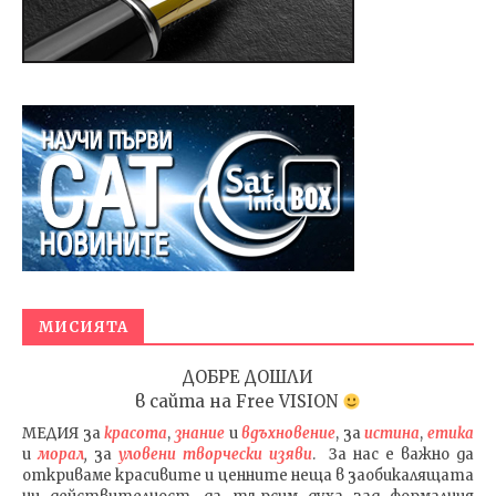
МИСИЯТА
ДОБРЕ ДОШЛИ
в сайта на
Free VISION
МЕДИЯ
за
красота
,
знание
и
вдъхновение
, за
истина
,
етика
и
морал
,
за
уловени т
ворч
ески изяви
. За нас е важно да
откриваме красивите и ценните неща в заобикалящата