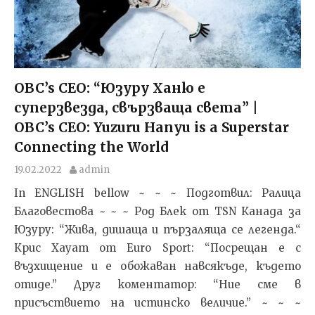
OBC’s CEO: “Юзуру Ханю е
суперзвезда, свързваща света” |
OBC’s CEO: Yuzuru Hanyu is a Superstar
Connecting the World
19.02.2022
admin
In ENGLISH bellow ~ ~ ~ Подготвил: Ралица
Благовестова ~ ~ ~ Род Блек от TSN Канада за
Юзуру: “Жива, дишаща и пързаляща се легенда.“
Крис Хауат от Euro Sport: “Посрещан е с
възхищение и е обожаван навсякъде, където
отиде.” Друг коментатор: “Ние сме в
присъствието на истинско величие.” ~ ~ ~