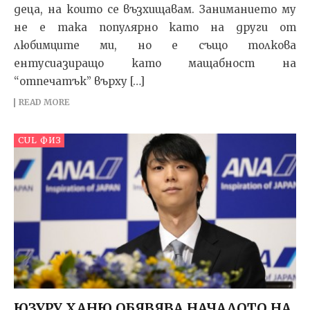
деца, на които се възхищавам. Заниманието му
не е така популярно като на други от
любимците ми, но е също толкова
ентусиазиращо като мащабност на
“отпечатък” върху […]
READ MORE
CUL ФИЗ
ЮЗУРУ ХАНЮ ОБЯВЯВА НАЧАЛОТО НА