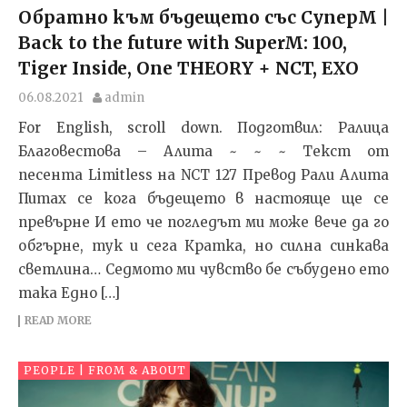
Обратно към бъдещето със СуперМ |
Back to the future with SuperM: 100,
Tiger Inside, One THEORY + NCT, EXO
06.08.2021
admin
For English, scroll down. Подготвил: Ралица
Благовестова – Алита ~ ~ ~ Текст от
песента Limitless на NCT 127 Превод Рали Алита
Питах се кога бъдещето в настояще ще се
превърне И ето че погледът ми може вече да го
обгърне, тук и сега Кратка, но силна синкава
светлина… Седмото ми чувство бе събудено ето
така Едно […]
READ MORE
PEOPLE | FROM & ABOUT