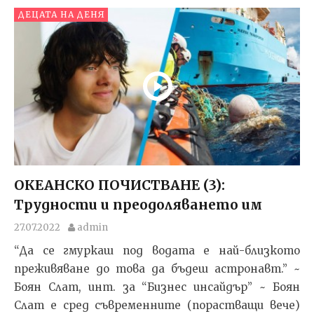
ДЕЦАТА НА ДЕНЯ
ОКЕАНСКО ПОЧИСТВАНЕ (3):
Трудности и преодоляването им
27.07.2022
admin
“Да се гмуркаш под водата е най-близкото
преживяване до това да бъдеш астронавт.” ~
Боян Слат, инт. за “Бизнес инсайдър” ~ Боян
Слат е сред съвременните (порастващи вече)