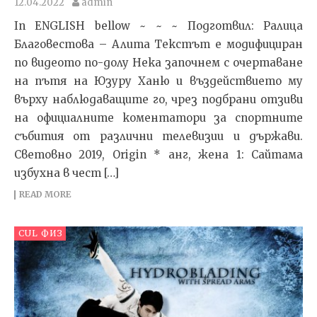
12.04.2022
admin
In ENGLISH bellow ~ ~ ~ Подготвил: Ралица
Благовестова – Алита Текстът e модифициран
по видеото по-долу Нека започнем с очертаване
на пътя на Юзуру Ханю и въздействието му
върху наблюдаващите го, чрез подбрани отзиви
на официалните коментатори за спортните
събития от различни телевизии и държави.
Световно 2019, Origin * анг, жена 1: Сайтама
избухна в чест […]
READ MORE
CUL ФИЗ