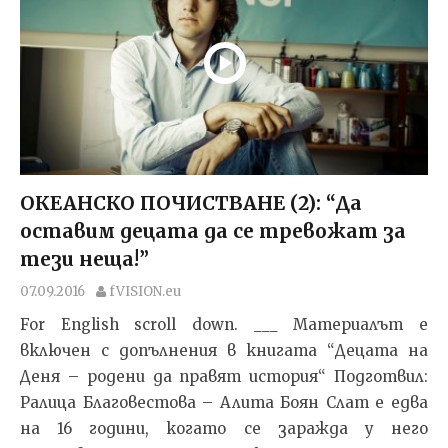
ОКЕАНСКО ПОЧИСТВАНЕ (2): “Да
оставим децата да се тревожат за
тези неща!”
07.09.2016
fVISION.eu
For English scroll down. ___ Материалът е
включен с допълнения в книгата “Децата на
Деня – родени да правят история“ Подготвил:
Ралица Благовестова – Алита Боян Слат е едва
на 16 години, когато се заражда у него