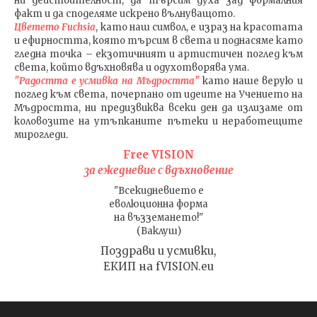
ни действителност, да търсим духа зад формалния
факт и да споделяме искрено вълнуващото.
Цветето Fuchsia
, като наш символ, е израз на красотата
и ефирността, която търсим в света и поднасяме като
гледна точка – екзотичният и артистичен поглед към
света, който вдъхновява и одухотворява ума.
"Радостта е усмивка на Мъдростта"
като наше верую и
поглед към света
, почерпано от идеите на Учението на
Мъдростта,
ни предизвиква всеки ден да излизаме от
коловозите на утъпканите пътеки и неработещите
мирогледи.
Free VISION
за ежедневие с вдъхновение
"Всекидневието е
еволюционна форма
на възземането!"
(Ваклуш)
Поздрави и усмивки,
ЕКИП на fVISION.eu