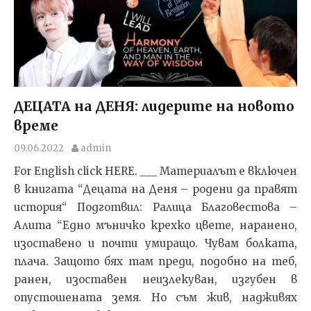
ДЕЦАТА на ДЕНЯ: лидерите на новото
време
09.06.2022
admin
For English click HERE. ___ Материалът е включен
в книгата “Децата на Деня – родени да правят
история“ Подготвил: Ралица Благовестова –
Алита “Едно мъничко крехко цвете, наранено,
изоставено и почти умиращо. Чувам болката,
плача. Защото бях там преди, подобно на теб,
ранен, изоставен неизлекуван, изгубен в
опустошената земя. Но съм жив, надживях