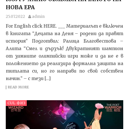
НОВА ЕРА
25.07.2022
admin
For English click HERE. ___ Материалът е включен
в книгата “Децата на Деня – родени да правят
история” Подготвил: Ралица Благовестова –
Алита “Смел и дързък! Двукратният шампион
от зимните олимпийски игри може и да не е в
положението да реализира формална защита на
титлата си, но го направи по свой собствен
начин.” – с тези […]
READ MORE
CUL ФИЗ