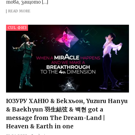
това, защото […]
READ MORE
CUL ФИЗ
ЮЗУРУ ХАНЮ & Бекхьон, Yuzuru Hanyu
& Baekhyun 羽生結弦 & 백현 got a
message from The Dream-Land |
Heaven & Earth in one