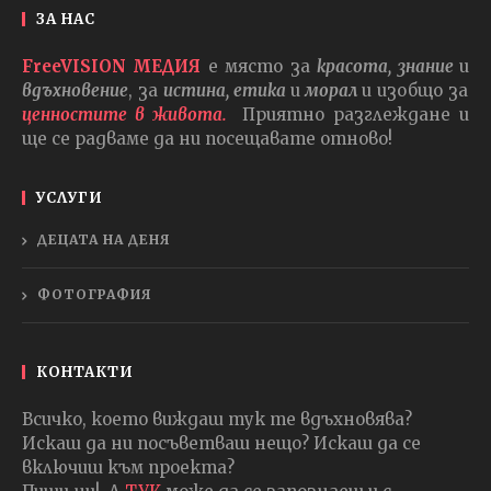
ЗА НАС
FreeVISION МЕДИЯ
е място за
красота, знание
и
вдъхновение
, за
истина, етика
и
морал
и изобщо за
ценностите в живота.
Приятно разглеждане и
ще се радваме да ни посещавате отново!
УСЛУГИ
ДЕЦАТА НА ДЕНЯ
ФОТОГРАФИЯ
КОНТАКТИ
Всичко, което виждаш тук те вдъхновява?
Искаш да ни посъветваш нещо? Искаш да се
включиш към проекта?