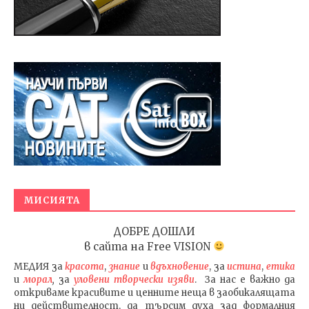
МИСИЯТА
ДОБРЕ ДОШЛИ
в сайта на
Free VISION
МЕДИЯ
за
красота
,
знание
и
вдъхновение
, за
истина
,
етика
и
морал
,
за
уловени т
ворч
ески изяви
. За нас е важно да
откриваме красивите и ценните неща в заобикалящата
ни действителност, да търсим духа зад формалния