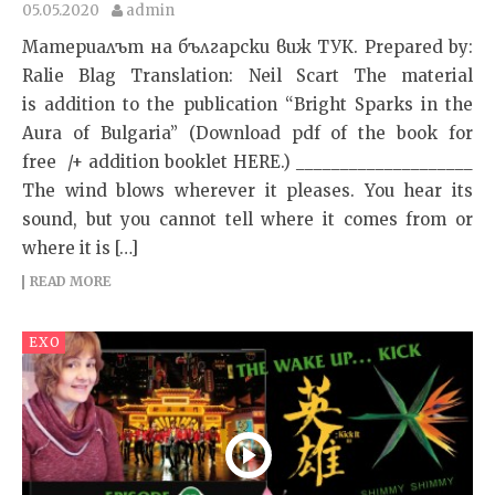
05.05.2020
admin
Материалът на български виж ТУК. Prepared by:
Ralie Blag Translation: Neil Scart The material
is addition to the publication “Bright Sparks in the
Aura of Bulgaria” (Download pdf of the book for
free /+ addition booklet HERE.) ____________________
The wind blows wherever it pleases. You hear its
sound, but you cannot tell where it comes from or
where it is […]
READ MORE
EXO