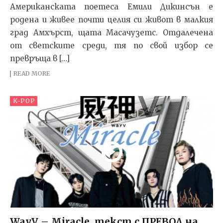
Американската поетеса Емили Дикинсън е
родена и живее почти целия си живот в малкия
град Амхърст, щата Масачузетс. Отдалечена
от светските среди, тя по свой избор се
превръща в […]
READ MORE
K-POP
WayV – Miracle, текст с ПРЕВОД на