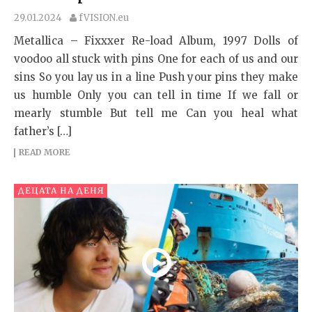
29.01.2024
fVISION.eu
Metallica – Fixxxer Re-load Album, 1997 Dolls of
voodoo all stuck with pins One for each of us and our
sins So you lay us in a line Push your pins they make
us humble Only you can tell in time If we fall or
mearly stumble But tell me Can you heal what
father’s […]
READ MORE
ДЕЦАТА НА ДЕНЯ