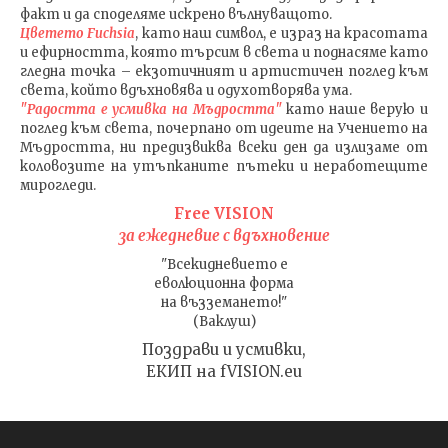
факт и да споделяме искрено вълнуващото.
Цветето Fuchsia
, като наш символ, е израз на красотата
и ефирността, която търсим в света и поднасяме като
гледна точка – екзотичният и артистичен поглед към
света, който вдъхновява и одухотворява ума.
"Радостта е усмивка на Мъдростта"
като наше верую и
поглед към света
, почерпано от идеите на Учението на
Мъдростта,
ни предизвиква всеки ден да излизаме от
коловозите на утъпканите пътеки и неработещите
мирогледи.
Free VISION
за ежедневие с вдъхновение
"Всекидневието е
еволюционна форма
на възземането!"
(Ваклуш)
Поздрави и усмивки,
ЕКИП на fVISION.eu