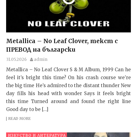
Metallica – No Leaf Clover, текст с
ПРЕВОД на български
31.05.2026
admin
Metallica – No Leaf Clover S & M Album, 1999 Can he
feel it’s bright this time? On his crash course we’re
the big time He’s admired to the distant thunder New
day fills his head with wonder Says it feels bright
this time Turned around and found the right line
Good day to be […]
READ MORE
ИЗКУСТВО И ЛИТЕРАТУРА