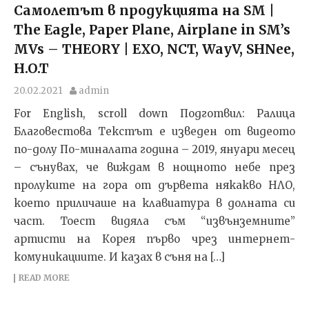
Самолетът в продукцията на SM |
The Eagle, Paper Plane, Airplane in SM’s
MVs – THEORY | EXO, NCT, WayV, SHNee,
H.O.T
20.02.2021
admin
For English, scroll down Подготвил: Ралица
Благовестова Текстът e изведен от видеото
по-долу По-миналата година – 2019, януари месец
– сънувах, че виждам в нощното небе през
пролуките на гора от дървета някакво НЛО,
което приличаше на клавиатура в долната си
част. Тоест видяла съм “извънземните”
артисти на Корея първо чрез интернет-
комуникациите. И казах в съня на […]
READ MORE