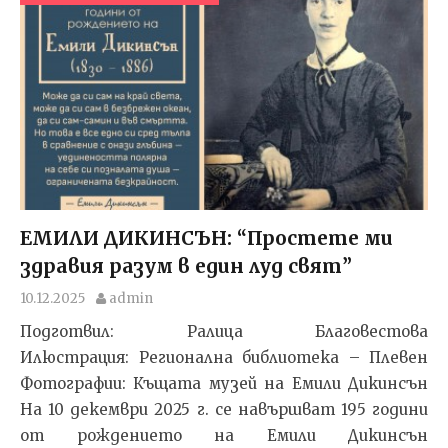
ЕМИЛИ ДИКИНСЪН: “Простете ми
здравия разум в един луд свят”
10.12.2025
admin
Подготвил: Ралица Благовестова
Илюстрация: Регионална библиотека – Плевен
Фотографии: Къщата музей на Емили Дикинсън
На 10 декември 2025 г. се навършват 195 години
от рождениeто на Емили Дикинсън