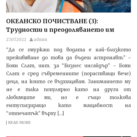
ОКЕАНСКО ПОЧИСТВАНЕ (3):
Трудности и преодоляването им
27.07.2022
admin
“Да се гмуркаш под водата е най-близкото
преживяване до това да бъдеш астронавт.” ~
Боян Слат, инт. за “Бизнес инсайдър” ~ Боян
Слат е сред съвременните (порастващи вече)
деца, на които се възхищавам. Заниманието му
не е така популярно като на други от
любимците ми, но е също толкова
ентусиазиращо като мащабност на
“отпечатък” върху […]
READ MORE