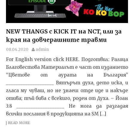
NEW THANGS с KICK IT на NCT, или за
края на довчерашните травми
08.04.2020
admin
For English version click HERE. Подготвил: Ралица
Благовестова Материалът е част от изданието
“Цветове от аурата на България”
____________________ Вятърът духа, дето иска, и
гласа му чуваш, но не знаеш отде иде и накъде
отива; тъй бива с всекиго, роден от Духа. – Йоан
3:8 ____________________ Не мога да разгадая
всички послания в продукцията на SM […]
READ MORE