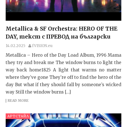
Metallica & SF Orchestra: HERO OF THE
DAY, текст с ПРЕВОД на български
14.02.2025
fVISION.eu
Metallica – Hero of the Day Load Album, 1996 Mama
they try and break me The window burns to light the
way back home1825 A light that warms no matter
where they’ve gone They’re off to find the hero of the
day But what if they should fall by someone’s wicked
way Still the window burns […]
READ MORE
АРТСТАЙЛ