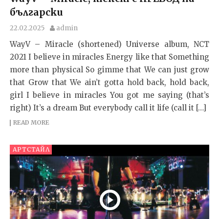
български
22.02.2025
admin
WayV – Miracle (shortened) Universe album, NCT
2021 I believe in miracles Energy like that Something
more than physical So gimme that We can just grow
that Grow that We ain’t gotta hold back, hold back,
girl I believe in miracles You got me saying (that’s
right) It’s a dream But everybody call it life (call it […]
READ MORE
АРТСТАЙЛ