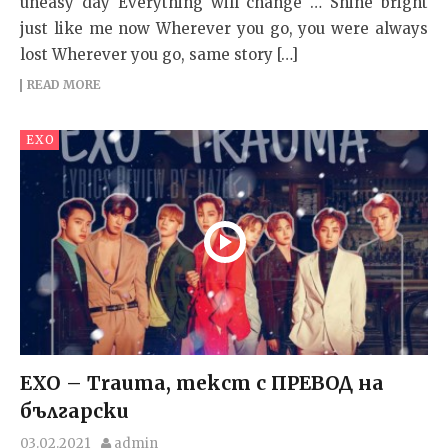
uneasy day Everything will change … Shine bright
just like me now Wherever you go, you were always
lost Wherever you go, same story […]
READ MORE
EXO
EXO – Trauma, текст с ПРЕВОД на
български
03.02.2021
admin