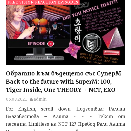
FREE VISION REACTION EPISODES
Обратно към бъдещето със СуперМ |
Back to the future with SuperM: 100,
Tiger Inside, One THEORY + NCT, EXO
06.08.2021
admin
For English, scroll down. Подготвил: Ралица
Благовестова – Алита ~ ~ ~ Текст от
песента Limitless на NCT 127 Превод Рали Алита