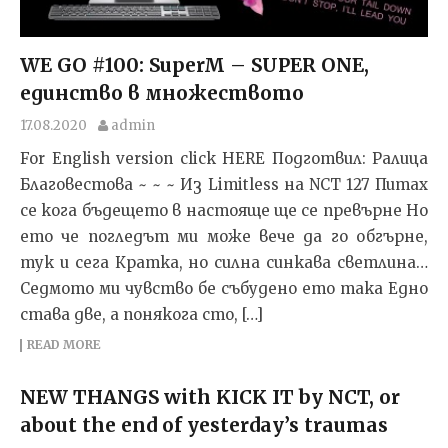
WE GO #100: SuperM – SUPER ONE,
единство в множеството
17.08.2020
admin
For English version click HERE Подготвил: Ралица
Благовестова ~ ~ ~ Из Limitless на NCT 127 Питах
се кога бъдещето в настояще ще се превърне Но
ето че погледът ми може вече да го обгърне,
тук и сега Кратка, но силна синкава светлина…
Седмото ми чувство бе събудено ето така Едно
става две, а понякога сто, […]
READ MORE
NEW THANGS with KICK IT by NCT, or
about the end of yesterday’s traumas