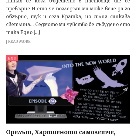
Питах се кога бъдещето в настояще ще се
превърне И ето че погледът ми може вече да го
обгърне, тук и сега Кратка, но силна синкава
светлина… Седмото ми чувство бе събудено ето
така Едно […]
READ MORE
EXO
Орелът, Хартиеното самолетче,