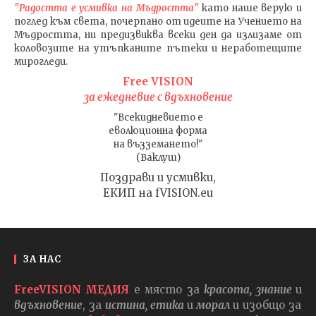
"Радостта е усмивка на Мъдростта"
като наше верую и
поглед към света
, почерпано от идеите на Учението на
Мъдростта,
ни предизвиква всеки ден да излизаме от
коловозите на утъпканите пътеки и неработещите
мирогледи.
Free VISION
за ежедневие с вдъхновение
"Всекидневието е
еволюционна форма
на възземането!"
(Ваклуш)
Поздрави и усмивки,
ЕКИП на fVISION.eu
ЗА НАС
FreeVISION МЕДИЯ
е място за
красота, знание
и
вдъхновение
, за
истина, етика
и
морал
и изобщо за