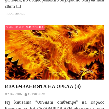
далечен, но същевременно безкрайно близък нам
свят […]
READ MORE
УЧЕНИЯ И МИСТИКА
ИЗЛЪЧВАНИЯТА НА ОРЕЛА (3)
02.04.2016
fVISION.eu
Из книгата “Огънят отвътре” на Карлос
Кастанеда. НА СЛЕДВАЩИЯ ДЕН двамата с дон