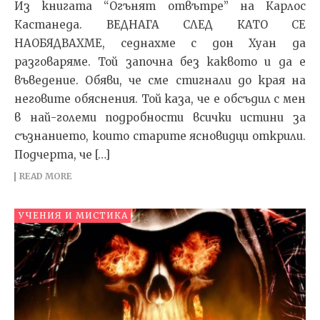
Из книгата “Огънят отвътре” на Карлос
Кастанеда. ВЕДНАГА СЛЕД КАТО СЕ
НАОБЯДВАХМЕ, седнахме с дон Хуан да
разговаряме. Той започна без каквото и да е
въведение. Обяви, че сме стигнали до края на
негови­те обяснения. Той каза, че е обсъдил с мен
в най-големи подробности всички истини за
съзнанието, които стари­те ясновидци открили.
Подчерта, че […]
READ MORE
УЧЕНИЯ И МИСТИКА