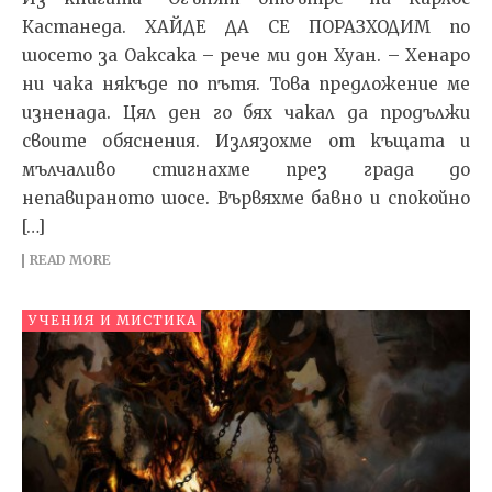
Кастанеда. ХАЙДЕ ДА СЕ ПОРАЗХОДИМ по
шосето за Оаксака – рече ми дон Хуан. – Хенаро
ни чака някъде по пътя. Това предложение ме
изненада. Цял ден го бях чакал да продължи
своите обяснения. Излязохме от къщата и
мълчаливо стигнахме през града до
непавираното шосе. Вървяхме бавно и спокойно
[…]
READ MORE
УЧЕНИЯ И МИСТИКА