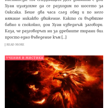
Хуан излязохме да се разходим по шосето за
Оаксака. Беше два часа след обяд и по него
нямаше никакво движение. Както си вървяхме
бавно и спокойно, дон Хуан извед­нъж заговори.
Каза, че разговорът ни за дребните тирани бил
просто едно въведение към […]
READ MORE
УЧЕНИЯ И МИСТИКА