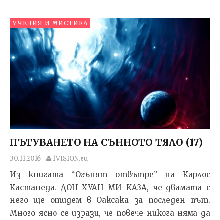
УЧЕНИЯ И МИСТИКА
ПЪТУВАНЕТО НА СЪННОТО ТЯЛО (17)
30.11.2016
fVISION.eu
Из книгата “Огънят отвътре” на Карлос
Кастанеда. ДОН ХУАН МИ КАЗА, че двамата с
него ще отидем в Оаксака за последен път.
Много ясно се изрази, че по­вече никога няма да