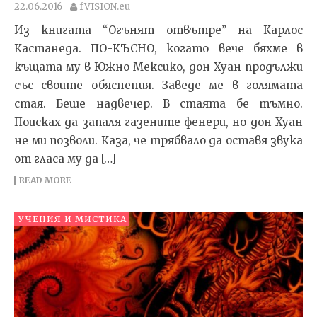
22.06.2016
fVISION.eu
Из книгата “Огънят отвътре” на Карлос
Кастанеда. ПО-КЪСНО, когато вече бяхме в
къщата му в Южно Мексико, дон Хуан продължи
със своите обясне­ния. Заведе ме в голямата
стая. Беше надвечер. В стаята бе тъмно.
Поисках да запаля газените фенери, но дон Хуан
не ми позволи. Каза, че трябвало да оставя звукa
от гласа му да […]
READ MORE
УЧЕНИЯ И МИСТИКА