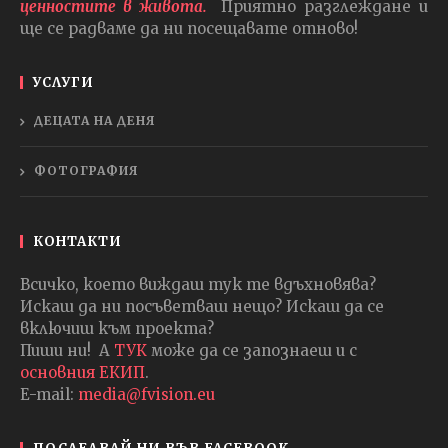
ценностите в живота.
Приятно разглеждане и
ще се радваме да ни посещавате отново!
УСЛУГИ
ДЕЦАТА НА ДЕНЯ
ФОТОГРАФИЯ
КОНТАКТИ
Всичко, което виждаш тук те вдъхновява?
Искаш да ни посъветваш нещо? Искаш да се
включиш към проекта?
Пиши ни! А
ТУК
може да се запознаеш и с
основния ЕКИП
.
E-mail:
media@fvision.eu