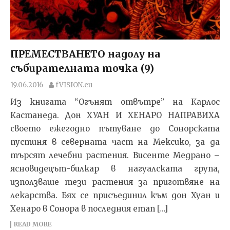
ПРЕМЕСТВАНЕТО надолу на
събирателната точка (9)
19.06.2016
fVISION.eu
Из книгата “Огънят отвътре” на Карлос
Кастанеда. Дон ХУАН И ХЕНАРО НАПРАВИХА
своето ежегодно пътуване до Сонорската
пустиня в северната част на Мексико, за да
търсят лечебни растения. Висенте Медрано –
ясновидецът-билкар в нагуалската група,
използ­ваше тези растения за приготвяне на
лекарства. Бях се присъединил към дон Хуан и
Хенаро в Сонора в последния етап […]
READ MORE