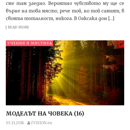
сме там заедно. Вероятно чувство­то му ще се
върне на това място, рече той, но той сами­ят, в
своята тоталност, никога. В Оаксака дон […]
READ MORE
УЧЕНИЯ И МИСТИКА
МОДЕЛЪТ НА ЧОВЕКА (16)
03.11.2016
fVISION.eu