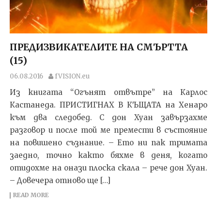
ПРЕДИЗВИКАТЕЛИТЕ НА СМЪРТТА
(15)
06.08.2016
fVISION.eu
Из книгата “Огънят отвътре” на Карлос
Кастанеда. ПРИСТИГНАХ В КЪЩАТА на Хенаро
към два следо­бед. С дон Хуан завързахме
разговор и после той ме премести в състояние
на повишено съзнание. – Ето ни пак тримата
заедно, точно както бяхме в деня, когато
отидохме на онази плоска скала – рече дон Хуан.
– Довечера отново ще […]
READ MORE