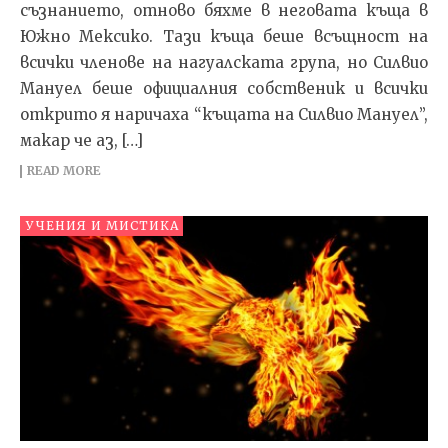
съзнанието, отново бях­ме в неговата къща в
Южно Мексико. Тази къща беше всъщност на
всички членове на нагуалската група, но Силвио
Мануел беше официалния собственик и всички
открито я наричаха “къщата на Силвио Мануел”,
макар че аз, […]
READ MORE
УЧЕНИЯ И МИСТИКА