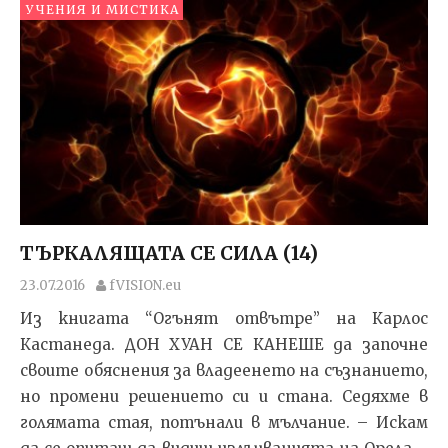
УЧЕНИЯ И МИСТИКА
ТЪРКАЛЯЩАТА СЕ СИЛА (14)
23.07.2016
fVISION.eu
Из книгата “Огънят отвътре” на Карлос
Кастанеда. ДОН ХУАН СЕ КАНЕШЕ да започне
своите обяснения за владеенето на съзнанието,
но промени решението си и стана. Седяхме в
голямата стая, потънали в мълчание. – Искам