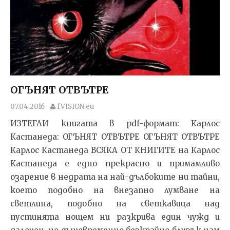
ОГЪНЯТ ОТВЪТРЕ
07.04.2016
fVISION.eu
ИЗТЕГЛИ книгата в pdf-формат: Карлос
Кастанеда: ОГЪНЯТ ОТВЪТРЕ ОГЪНЯТ ОТВЪТРЕ
Карлос Кастанеда ВСЯКА ОТ КНИГИТЕ на Карлос
Кастанеда е едно прекрасно и примамливо
озарение в недрата на най-дълбоките ни тайни,
което подобно на внезапно лумване на
светлина, подобно на светкавица над
пустинята нощем ни разкрива един чужд и