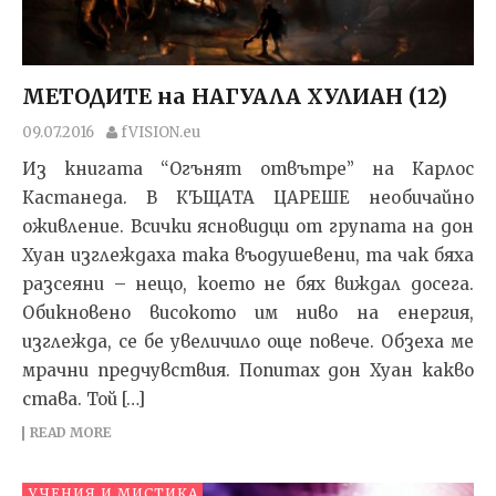
МЕТОДИТЕ на НАГУАЛА ХУЛИАН (12)
09.07.2016
fVISION.eu
Из книгата “Огънят отвътре” на Карлос
Кастанеда. В КЪЩАТА ЦАРЕШЕ необичайно
оживление. Всички ясновидци от групата на дон
Хуан изглеждаха така въо­душевени, та чак бяха
разсеяни – нещо, което не бях виждал досега.
Обикновено високото им ниво на енер­гия,
изглежда, се бе увеличило още повече. Обзеха ме
мрачни предчувствия. Попитах дон Хуан какво
става. Той […]
READ MORE
УЧЕНИЯ И МИСТИКА