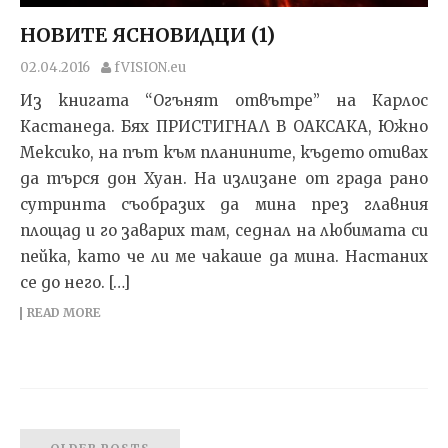
НОВИТЕ ЯСНОВИДЦИ (1)
02.04.2016
fVISION.eu
Из книгата “Огънят отвътре” на Карлос
Кастанеда. Бях ПРИСТИГНАЛ В ОАКСАКА, Южно
Мексико, на път към планините, където отивах
да търся дон Хуан. На излизане от града рано
сутринта съобразих да мина през главния
площад и го заварих там, седнал на любимата си
пейка, като че ли ме чакаше да мина. Настаних
се до него. […]
READ MORE