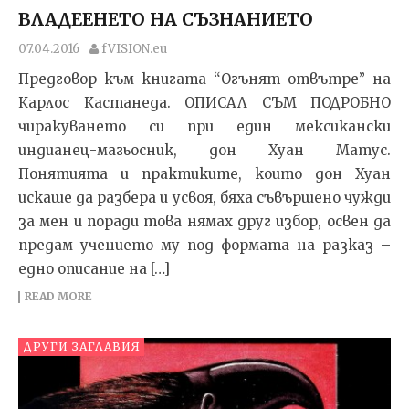
ВЛАДЕЕНЕТО НА СЪЗНАНИЕТО
07.04.2016
fVISION.eu
Предговор към книгата “Огънят отвътре” на
Карлос Кастанеда. ОПИСАЛ СЪМ ПОДРОБНО
чиракуването си при един мексикански
индианец-магьосник, дон Хуан Матус.
Понятията и практиките, които дон Хуан
искаше да разбера и усвоя, бяха съвършено чужди
за мен и пора­ди това нямах друг избор, освен да
предам учението му под формата на разказ –
едно описание на […]
READ MORE
ДРУГИ ЗАГЛАВИЯ