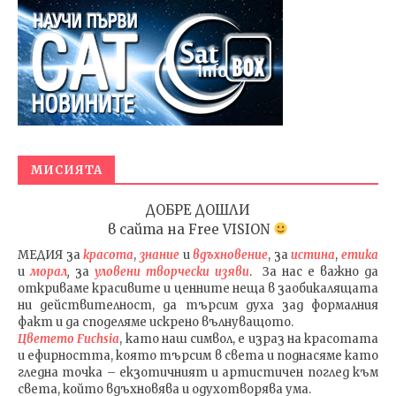
МИСИЯТА
ДОБРЕ ДОШЛИ
в сайта на
Free VISION
МЕДИЯ
за
красота
,
знание
и
вдъхновение
, за
истина
,
етика
и
морал
,
за
уловени т
ворч
ески изяви
. За нас е важно да
откриваме красивите и ценните неща в заобикалящата
ни действителност, да търсим духа зад формалния
факт и да споделяме искрено вълнуващото.
Цветето Fuchsia
, като наш символ, е израз на красотата
и ефирността, която търсим в света и поднасяме като
гледна точка – екзотичният и артистичен поглед към
света, който вдъхновява и одухотворява ума.