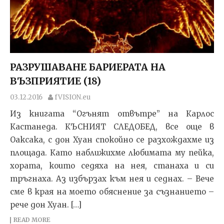
РАЗРУШАВАНЕ БАРИЕРАТА НА
ВЪЗПРИЯТИЕ (18)
03.12.2016
fVISION.eu
Из книгата “Огънят отвътре” на Карлос
Кастанеда. КЪСНИЯТ СЛЕДОБЕД, все още в
Оаксака, с дон Хуан спокойно се разхождахме из
площада. Като наближих­ме любимата му пейка,
хората, които седяха на нея, ста­наха и си
тръгнаха. Аз избързах към нея и седнах. – Вече
сме в края на моето обяснение за съзнанието –
рече дон Хуан. […]
READ MORE