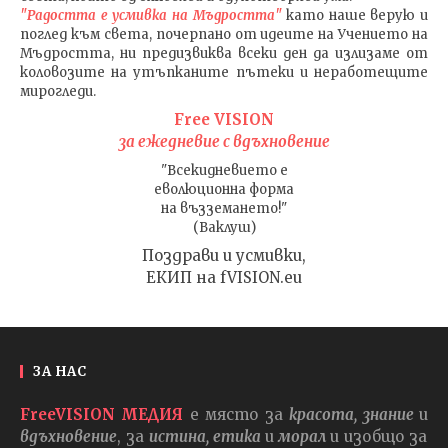
"Радостта е усмивка на Мъдростта"
като наше верую и
поглед към света
, почерпано от идеите на Учението на
Мъдростта,
ни предизвиква всеки ден да излизаме от
коловозите на утъпканите пътеки и неработещите
мирогледи.
Free VISION
за ежедневие с вдъхновение
"Всекидневието е
еволюционна форма
на възземането!"
(Ваклуш)
Поздрави и усмивки,
ЕКИП на fVISION.eu
ЗА НАС
FreeVISION МЕДИЯ
е място за
красота, знание
и
вдъхновение
, за
истина, етика
и
морал
и изобщо за