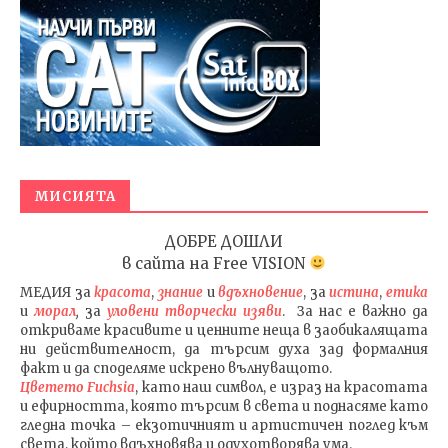
МИСИЯТА
ДОБРЕ ДОШЛИ
в сайта на
Free VISION
МЕДИЯ
за
красота
,
знание
и
вдъхновение
, за
истина
,
етика
и
морал
,
за
уловени т
ворч
ески изяви
. За нас е важно да
откриваме красивите и ценните неща в заобикалящата
ни действителност, да търсим духа зад формалния
факт и да споделяме искрено вълнуващото.
Цветето Fuchsia
, като наш символ, е израз на красотата
и ефирността, която търсим в света и поднасяме като
гледна точка – екзотичният и артистичен поглед към
света, който вдъхновява и одухотворява ума.