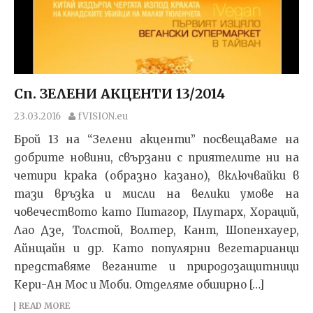
Сп. ЗЕЛЕНИ АКЦЕНТИ 13/2014
23.03.2016
fVISION.eu
Брой 13 на “Зелени акценти” посвещаваме на
добрите новини, свързани с приятелите ни на
четири крака (образно казано), включвайки в
тази връзка и мисли на велики умове на
човечеството като Питагор, Плутарх, Хораций,
Лао Дзе, Толстой, Волтер, Кант, Шопенхауер,
Айнщайн и др. Като популярни вегетарианци
представяме веганите и природозащитници
Кери-Ан Мос и Моби. Отделяме обширно […]
READ MORE