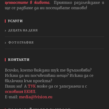
ценностите в живота.
Приятно разглеждане и
ще се радваме да ни посещавате отново!
УСЛУГИ
ДЕЦАТА НА ДЕНЯ
ФОТОГРАФИЯ
КОНТАКТИ
Всичко, което виждаш тук те вдъхновява?
Искаш да ни посъветваш нещо? Искаш да се
включиш към проекта?
Пиши ни! А
ТУК
може да се запознаеш и с
основния ЕКИП
.
E-mail:
media@fvision.eu