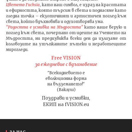
Цветето Fuchsia
, като наш символ, е израз на красотата
и ефирността, която търсим в света и поднасяме като
гледна точка – екзотичният и артистичен поглед към
света, който вдъхновява и одухотворява ума.
"Радостта е усмивка на Мъдростта"
като наше верую и
поглед към света
, почерпано от идеите на Учението на
Мъдростта,
ни предизвиква всеки ден да излизаме от
коловозите на утъпканите пътеки и неработещите
мирогледи.
Free VISION
за ежедневие с вдъхновение
"Всекидневието е
еволюционна форма
на възземането!"
(Ваклуш)
Поздрави и усмивки,
ЕКИП на fVISION.eu