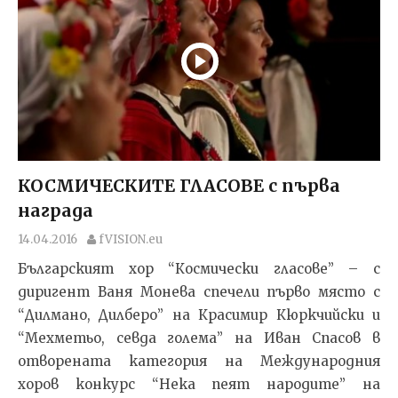
КОСМИЧЕСКИТЕ ГЛАСОВЕ с първа
награда
14.04.2016
fVISION.eu
Българският хор “Космически гласове” – с
диригент Ваня Монева спечели първо място с
“Дилмано, Дилберо” на Красимир Кюркчийски и
“Мехметьо, севда голема” на Иван Спасов в
отворената категория на Международния
хоров конкурс “Нека пеят народите” на