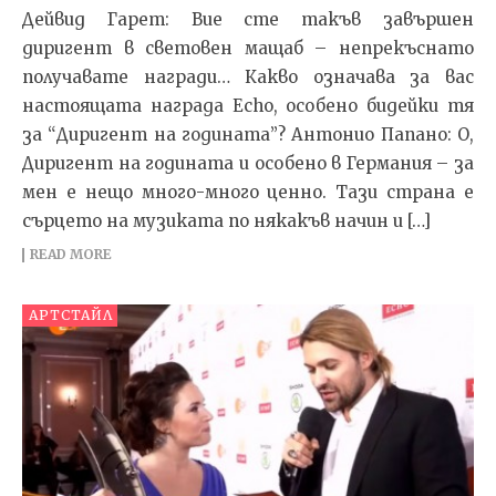
Дейвид Гарет: Вие сте такъв завършен
диригент в световен мащаб – непрекъснато
получавате награди… Какво означава за вас
настоящата награда Echo, особено бидейки тя
за “Диригент на годината”? Антонио Папано: О,
Диригент на годината и особено в Германия – за
мен е нещо много-много ценно. Тази страна е
сърцето на музиката по някакъв начин и […]
READ MORE
АРТСТАЙЛ