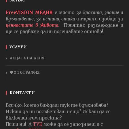
ЗА НАС
FreeVISION МЕДИЯ
е място за
красота, знание
и
вдъхновение
, за
истина, етика
и
морал
и изобщо за
ценностите в живота.
Приятно разглеждане и
ще се радваме да ни посещавате отново!
УСЛУГИ
ДЕЦАТА НА ДЕНЯ
ФОТОГРАФИЯ
КОНТАКТИ
Всичко, което виждаш тук те вдъхновява?
Искаш да ни посъветваш нещо? Искаш да се
включиш към проекта?
Пиши ни! А
ТУК
може да се запознаеш и с