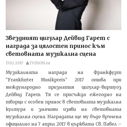
Звездният цигулар Дейвид Гарет с
награда за цялостен принос към
световната музикална сцена
17.02.2017
fVISION.eu
Музикалната награда на Франкфурт
“Frankfurter Musikpreis” 2017 отива при
международно признатия цигулар-виртуоз
Дейвид Гарет. Тя се присъжда ежегодно на
творци с особен принос в световната музикална
култура и значими изяви на световната
музикална сцена. Наградата ще му бъде връчена
официално на 7 април 2017 в църквата Св. Павел –