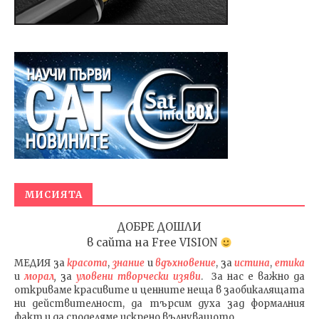
МИСИЯТА
ДОБРЕ ДОШЛИ
в сайта на
Free VISION
МЕДИЯ
за
красота
,
знание
и
вдъхновение
, за
истина
,
етика
и
морал
,
за
уловени т
ворч
ески изяви
. За нас е важно да
откриваме красивите и ценните неща в заобикалящата
ни действителност, да търсим духа зад формалния
факт и да споделяме искрено вълнуващото.