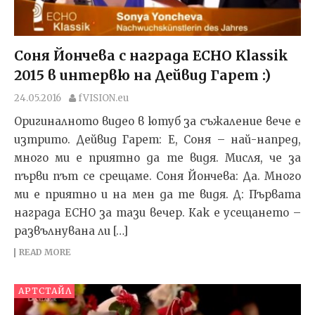
Соня Йончева с награда ECHO Klassik
2015 в интервю на Дейвид Гарет :)
24.05.2016
fVISION.eu
Оригиналното видео в ютуб за съжаление вече е
изтрито. Дейвид Гарет: Е, Соня – най-напред,
много ми е приятно да те видя. Мисля, че за
първи път се срещаме. Соня Йончева: Да. Много
ми е приятно и на мен да те видя. Д: Първата
награда ECHO за тази вечер. Как е усещането –
развълнувана ли […]
READ MORE
АРТСТАЙЛ