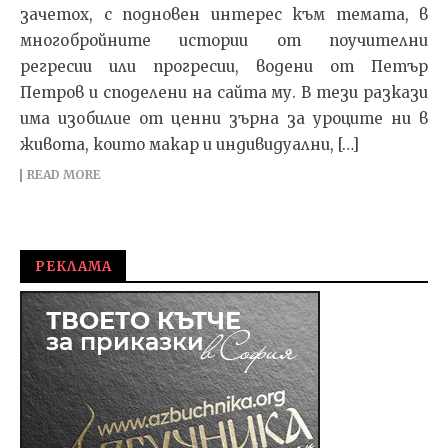
зачетох, с подновен интерес към темата, в
многобройните истории от поучителни
регресии или прогресии, водени от Петър
Петров и споделени на сайта му. В тези разкази
има изобилие от ценни зърна за уроците ни в
живота, които макар и индивидуални, […]
READ MORE
РЕКЛАМА