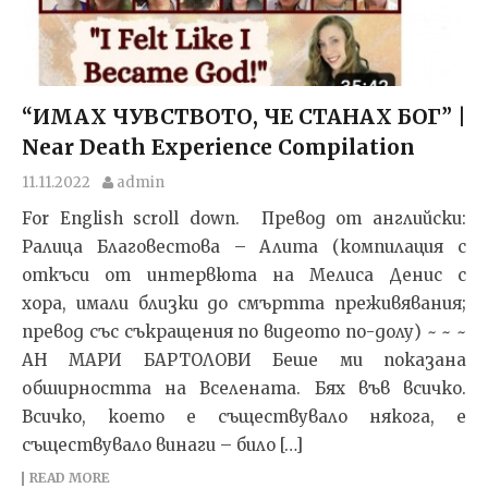
“ИМАХ ЧУВСТВОТО, ЧЕ СТАНАХ БОГ” |
Near Death Experience Compilation
11.11.2022
admin
For English scroll down. Превод от английски:
Ралица Благовестова – Алита (компилация с
откъси от интервюта на Мелиса Денис с
хора, имали близки до смъртта преживявания;
превод със съкращения по видеото по-долу) ~ ~ ~
АН МАРИ БАРТОЛОВИ Беше ми показана
обширността на Вселената. Бях във всичко.
Всичко, което е съществувало някога, е
съществувало винаги – било […]
READ MORE