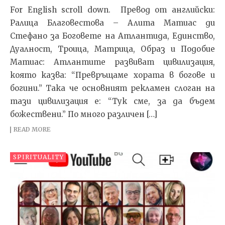
For English scroll down. Превод от английски:
Ралица Благовестова – Алита Матиас ди
Стефано за Боговете на Атлантида, Единство,
Дуалност, Троица, Матрица, Образ и Подобие
Матиас: Атлантите развиват цивилизация,
която казва: “Превръщаме хората в богове и
богини.” Така че основният рекламен слоган на
тази цивилизация е: “Тук сме, за да бъдем
божествени.” По много различен […]
READ MORE
SPIRITUALITY