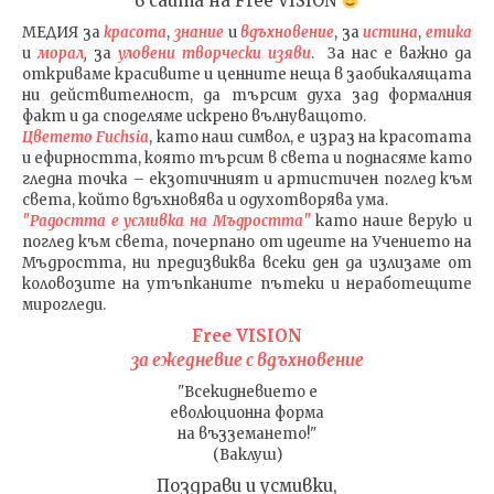
в сайта на
Free VISION
МЕДИЯ
за
красота
,
знание
и
вдъхновение
, за
истина
,
етика
и
морал
,
за
уловени т
ворч
ески изяви
. За нас е важно да
откриваме красивите и ценните неща в заобикалящата
ни действителност, да търсим духа зад формалния
факт и да споделяме искрено вълнуващото.
Цветето Fuchsia
, като наш символ, е израз на красотата
и ефирността, която търсим в света и поднасяме като
гледна точка – екзотичният и артистичен поглед към
света, който вдъхновява и одухотворява ума.
"Радостта е усмивка на Мъдростта"
като наше верую и
поглед към света
, почерпано от идеите на Учението на
Мъдростта,
ни предизвиква всеки ден да излизаме от
коловозите на утъпканите пътеки и неработещите
мирогледи.
Free VISION
за ежедневие с вдъхновение
"Всекидневието е
еволюционна форма
на възземането!"
(Ваклуш)
Поздрави и усмивки,