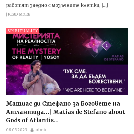
работят заедно с мозъчните клетки, […]
READ MORE
SPIRITUALITY
Матиас ди Стефано за Боговете на
Атлантида…| Matias de Stefano about
Gods of Atlantis…
08.05.2023
admin