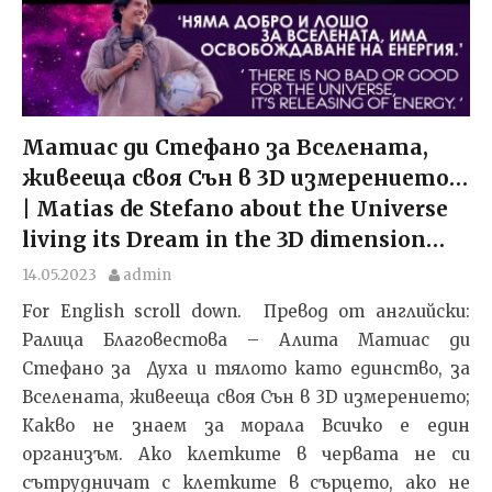
Матиас ди Стефано за Вселената,
живееща своя Сън в 3D измерението…
| Matias de Stefano about the Universe
living its Dream in the 3D dimension…
14.05.2023
admin
For English scroll down. Превод от английски:
Ралица Благовестова – Алита Матиас ди
Стефано за Духа и тялото като единство, за
Вселената, живееща своя Сън в 3D измерението;
Какво не знаем за морала Всичко е един
организъм. Ако клетките в червата не си
сътрудничат с клетките в сърцето, ако не