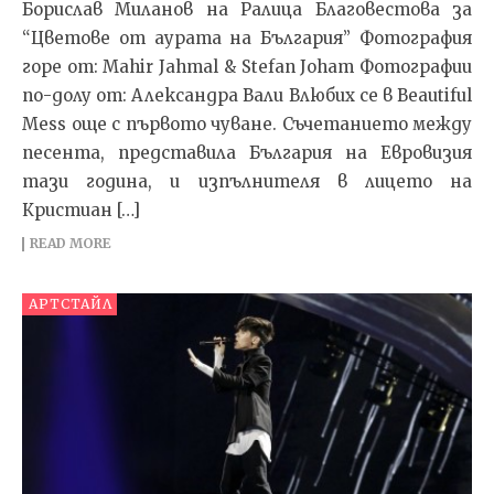
Борислав Миланов на Ралица Благовестова за
“Цветове от аурата на България” Фотография
горе от: Mahir Jahmal & Stefan Joham Фотографии
по-долу от: Александра Вали Влюбих се в Beautiful
Mess още с първото чуване. Съчетанието между
песента, представила България на Евровизия
тази година, и изпълнителя в лицето на
Кристиан […]
READ MORE
АРТСТАЙЛ