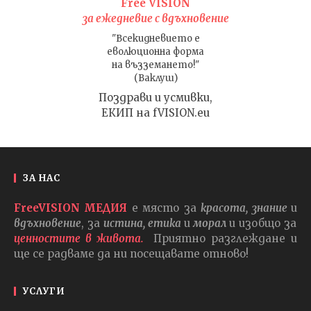
Free VISION
за ежедневие с вдъхновение
"Всекидневието е
еволюционна форма
на възземането!"
(Ваклуш)
Поздрави и усмивки,
ЕКИП на fVISION.eu
ЗА НАС
FreeVISION МЕДИЯ
е място за
красота, знание
и
вдъхновение
, за
истина, етика
и
морал
и изобщо за
ценностите в живота.
Приятно разглеждане и
ще се радваме да ни посещавате отново!
УСЛУГИ