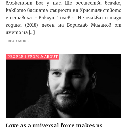
вложеният Бог у нас. Ще осъществи всичко,
каквото висшата същност на Християнството
е оставила. ~ Ваклуш Толев ~ Не очаквах и тази
година (2018) песен на Борислав Миланов от
името на […]
READ MORE
PEOPLE | FROM & ABOUT
Love as a universal force makes us