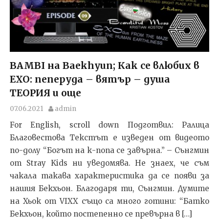
BAMBI на Baekhyun; Как се влюбих в
EXO: пеперуда – вятър – душа
ТЕОРИЯ и още
07.06.2021
admin
For English, scroll down Подготвил: Ралица
Благовестова Текстът e изведен от видеото
по-долу “Богът на к-попа се завърна.” – Сънгмин
от Stray Kids ни уведомява. Не знаех, че съм
чакала такава характеристика да се появи за
нашия Бекхьон. Благодаря ти, Сънгмин. Думите
на Хьок от VIXX също са много готини: “Батко
Бекхьон, който постепенно се превърна в […]