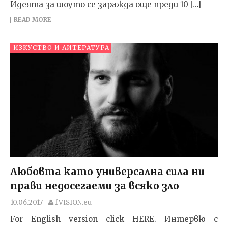
Идеята за шоуто се заражда още преди 10 […]
READ MORE
ИЗКУСТВО И ЛИТЕРАТУРА
Любовта като универсална сила ни
прави недосегаеми за всяко зло
10.06.2017
fVISION.eu
For English version click HERE. Интервю с