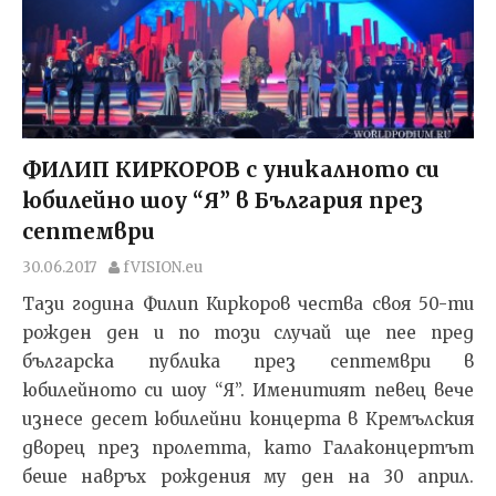
ФИЛИП КИРКОРОВ с уникалното си
юбилейно шоу “Я” в България през
септември
30.06.2017
fVISION.eu
Тази година Филип Киркоров чества своя 50-ти
рожден ден и по този случай ще пее пред
българска публика през септември в
юбилейното си шоу “Я”. Именитият певец вече
изнесе десет юбилейни концерта в Кремълския
дворец през пролетта, като Галаконцертът
беше навръх рождения му ден на 30 април.