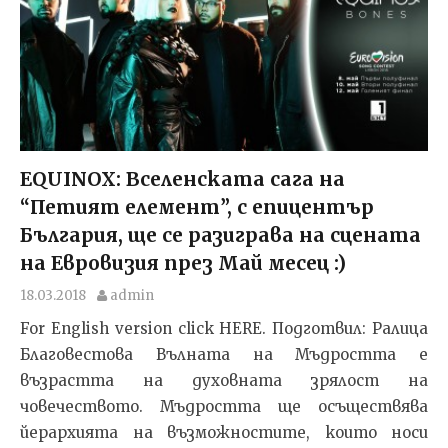
EQUINOX: Вселенската сага на
“Петият елемент”, с епицентър
България, ще се разиграва на сцената
на Евровизия през Май месец :)
18.03.2018
admin
For English version click HERE. Подготвил: Ралица
Благовестова Вълната на Мъдростта е
възрастта на духовната зрялост на
човечеството. Мъдростта ще осъществява
йерархията на възможностите, които носи