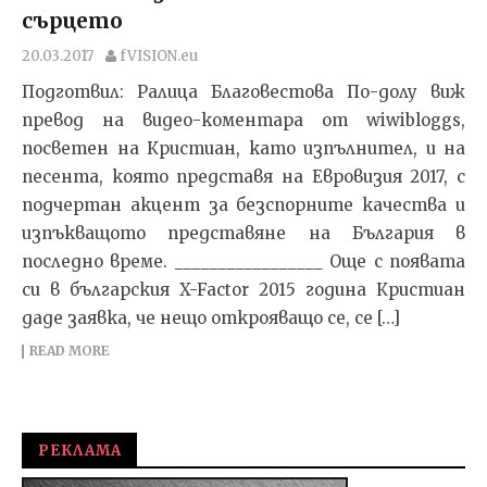
сърцето
20.03.2017
fVISION.eu
Подготвил: Ралица Благовестова По-долу виж
превод на видео-коментара от wiwibloggs,
посветен на Кристиан, като изпълнител, и на
песента, която представя на Евровизия 2017, с
подчертан акцент за безспорните качества и
изпъкващото представяне на България в
последно време. _________________ Oще с появата
си в българския X-Factor 2015 година Кристиан
даде заявка, че нещо открояващо се, се […]
READ MORE
РЕКЛАМА