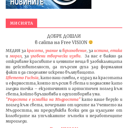
МИСИЯТА
ДОБРЕ ДОШЛИ
в сайта на
Free VISION
МЕДИЯ
за
красота
,
знание
и
вдъхновение
, за
истина
,
етика
и
морал
,
за
уловени т
ворч
ески изяви
. За нас е важно да
откриваме красивите и ценните неща в заобикалящата
ни действителност, да търсим духа зад формалния
факт и да споделяме искрено вълнуващото.
Цветето Fuchsia
, като наш символ, е израз на красотата
и ефирността, която търсим в света и поднасяме като
гледна точка – екзотичният и артистичен поглед към
света, който вдъхновява и одухотворява ума.
"Радостта е усмивка на Мъдростта"
като наше верую и
поглед към света
, почерпано от идеите на Учението на
Мъдростта,
ни предизвиква всеки ден да излизаме от
коловозите на утъпканите пътеки и неработещите
мирогледи.