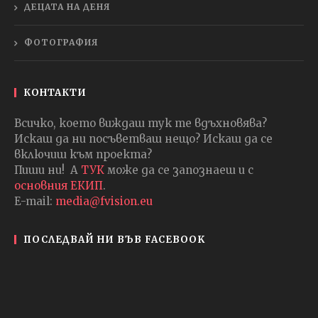
ДЕЦАТА НА ДЕНЯ
ФОТОГРАФИЯ
КОНТАКТИ
Всичко, което виждаш тук те вдъхновява?
Искаш да ни посъветваш нещо? Искаш да се
включиш към проекта?
Пиши ни! А
ТУК
може да се запознаеш и с
основния ЕКИП
.
E-mail:
media@fvision.eu
ПОСЛЕДВАЙ НИ ВЪВ FACEBOOK