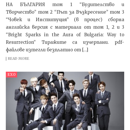
НА БЪЛГАРИЯ том 1 “Будителство и
Творчество” том 2 “Път за Възкресение” том 3
“Човек и Институция” (в процес) сборна
английска версия с материали от том 1, 2 и 3
“Bright Sparks in the Aura of Bulgaria: Way to
Resurrection” Тиражите са изчерпани. pdf-
файлове изтегли безплатно от […]
READ MORE
EXO