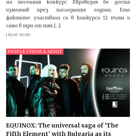
на песенния конкурс Евровизия бе доста
изменчив през последните години. Ето
фактите: участвали са в конкурса 12 пъти и
само в три от тях […]
READ MORE
PEOPLE | FROM & ABOUT
EQUINOX: The universal saga of ‘The
Fifth Element’ with Bulgaria as its