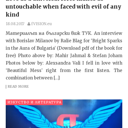
untouchable when faced with evil of any
kind
18.08.2017
fVISION.eu
Материалът на български виж ТУК. An interview
with Borislav Milanov by Ralie Blag for ‘Bright Sparks
in the Aura of Bulgaria’ (Download pdf of the book for
free) Photo above by: Mahir Jahmal & Stefan Joham
Photos below by: Alexsandra Vali I fell in love with
‘Beautiful Mess’ right from the first listen. The
combination between […]
READ MORE
ИЗКУСТВО И ЛИТЕРАТУРА