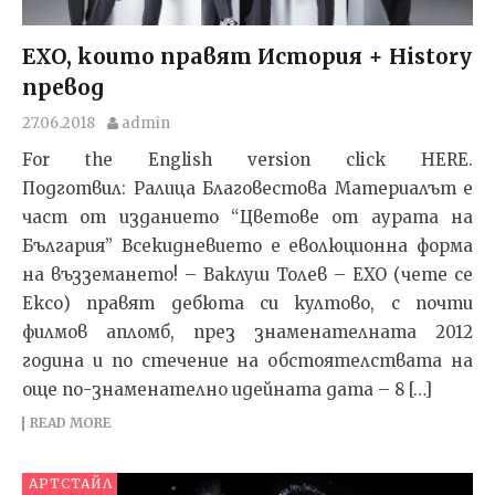
EXO, които правят История + History
превод
27.06.2018
admin
For the English version click HERE.
Подготвил: Ралица Благовестова Материалът е
част от изданието “Цветове от аурата на
България” Всекидневието е еволюционна форма
на възземането! – Ваклуш Толев – ЕХО (чете се
Ексо) правят дебюта си култово, с почти
филмов апломб, през знаменателната 2012
година и по стечение на обстоятелствата на
още по-знаменателно идейната дата – 8 […]
READ MORE
АРТСТАЙЛ