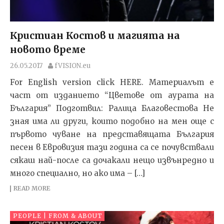
Кристиан Костов и магията на
новото време
26.05.2017
fVISION.eu
For English version click HERE. Материалът е
част от изданието “Цветове от аурата на
България” Подготвил: Ралица Благовестова Не
зная има ли други, които подобно на мен още с
първото чуване на представящата България
песен в Евровизия тази година са се почувствали
сякаш най-после са дочакали нещо извънредно и
много специално, но ако има – […]
READ MORE
PEOPLE | FROM & ABOUT