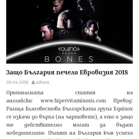
Защо България печели Евровизия 2018
06.04.2018
admin
Оригиналната статия на
английски: www.hipervitaminosis.com Превод:
Ралица Благовестова Българската група Equinox
се изкачи до върха (на чартовете), а ето и защо
те действително могат да бъдат
победителите. Пътят на България към успеха