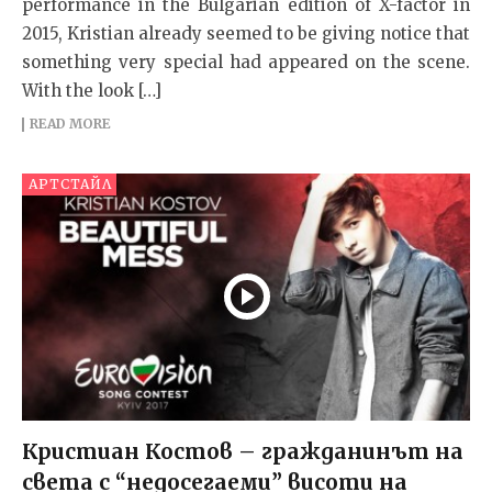
performance in the Bulgarian edition of X-factor in
2015, Kristian already seemed to be giving notice that
something very special had appeared on the scene.
With the look […]
READ MORE
АРТСТАЙЛ
Кристиан Костов – гражданинът на
света с “недосегаеми” висоти на