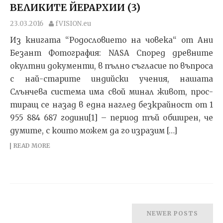
ВЕЛИКИТЕ ЙЕРАРХИИ (3)
23.03.2016
fVISION.eu
Из книгата “Родословието на човека“ от Ани
Безант Фотография: NASA Спо­ред древ­ни­те
окул­т­ни до­ку­мен­ти, в пъл­но съг­ла­сие по въп­ро­са
с най-ста­ри­те ин­дийс­ки учения, на­ша­та
Слънчева сис­те­ма има свой ми­нал жи­вот, прос­
ти­ращ се на­зад в ед­на наг­лед без­к­рай­ност от 1
955 884 687 го­ди­ни[1] – пе­ри­од тъй об­ши­рен, че
ду­ми­те, с ко­и­то мо­жем да го из­ра­зим […]
READ MORE
NEWER POSTS