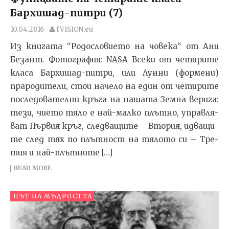
Бархишад-питри (7)
10.04.2016
fVISION.eu
Из книгата “Родословието на човека“ от Ани
Безант. Фотография: NASA Все­ки от чети­ри­те
кла­са Бар­хи­шад-пит­ри, или Лун­ни (фор­ме­ни)
пра­ро­ди­те­ли, стои начело на един от чети­ри­те
пос­ле­до­ва­тел­ни кръ­га на на­ша­та Зем­на ве­ри­га:
те­зи, чието тя­ло е най-мал­ко плът­но, уп­рав­ля­
ват Пър­вия кръг, след­ва­щи­те – Вто­рия, ид­ва­щи­
те след тях по плът­ност на тя­ло­то си – Тре­
тия и най-плът­ни­те […]
READ MORE
ПЪТ НА МЪДРОСТТА