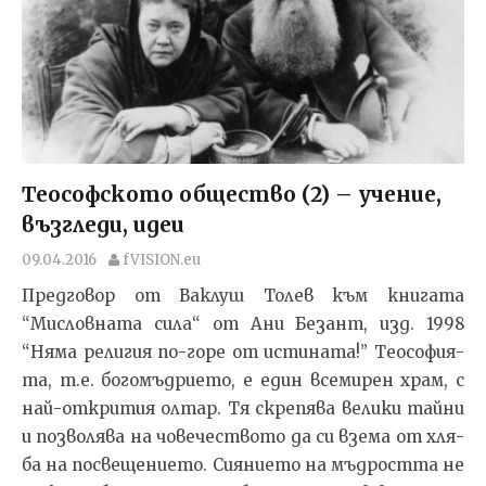
Теософското общество (2) – учение,
възгледи, идеи
09.04.2016
fVISION.eu
Предговор от Ваклуш Толев към книгата
“Мисловната сила“ от Ани Безант, изд. 1998
“Няма религия по-горе от истината!” Те­о­со­фи­я­
та, т.е. бо­го­мъд­ри­е­то, е един все­ми­рен храм, с
най-от­к­ри­тия ол­тар. Тя скре­пя­ва ве­ли­ки тай­ни
и поз­во­ля­ва на чо­ве­чес­т­во­то да си взе­ма от хля­
ба на пос­ве­ще­ни­е­то. Си­я­ни­е­то на мъд­рост­та не