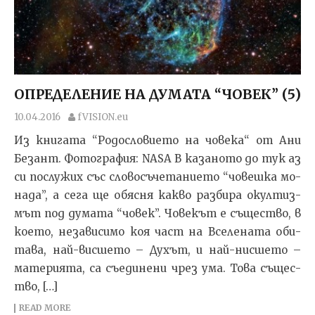
ОПРЕДЕЛЕНИЕ НА ДУМАТА “ЧОВЕК” (5)
10.04.2016
fVISION.eu
Из книгата “Родословието на човека“ от Ани
Безант. Фотография: NASA В ка­за­но­то до тук аз
си пос­лу­жих със сло­во­съчета­ни­е­то “човеш­ка мо­
на­да”, а се­га ще обяс­ня как­во раз­би­ра окул­тиз­
мът под ду­ма­та “човек”. Чове­кът е съ­щес­т­во, в
ко­е­то, не­за­ви­си­мо коя част на Все­ле­на­та оби­
та­ва, най-вис­ше­то – Ду­хът, и най-нис­ше­то –
ма­те­ри­я­та, са съ­е­ди­не­ни чрез ума. То­ва съ­щес­
т­во, […]
READ MORE