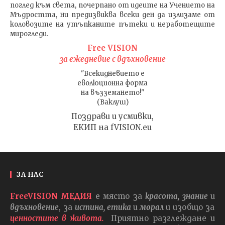
поглед към света
, почерпано от идеите на Учението на
Мъдростта,
ни предизвиква всеки ден да излизаме от
коловозите на утъпканите пътеки и неработещите
мирогледи.
Free VISION
за ежедневие с вдъхновение
"Всекидневието е
еволюционна форма
на възземането!"
(Ваклуш)
Поздрави и усмивки,
ЕКИП на fVISION.eu
ЗА НАС
FreeVISION МЕДИЯ
е място за
красота, знание
и
вдъхновение
, за
истина, етика
и
морал
и изобщо за
ценностите в живота.
Приятно разглеждане и