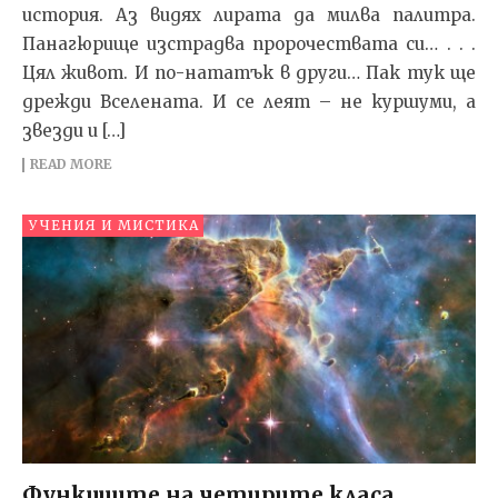
история. Аз видях лирата да милва палитра.
Панагюрище изстрадва пророчествата си… . . .
Цял живот. И по-нататък в други… Пак тук ще
дрежди Вселената. И се леят – не куршуми, а
звезди и […]
READ MORE
УЧЕНИЯ И МИСТИКА
Функциите на четирите класа