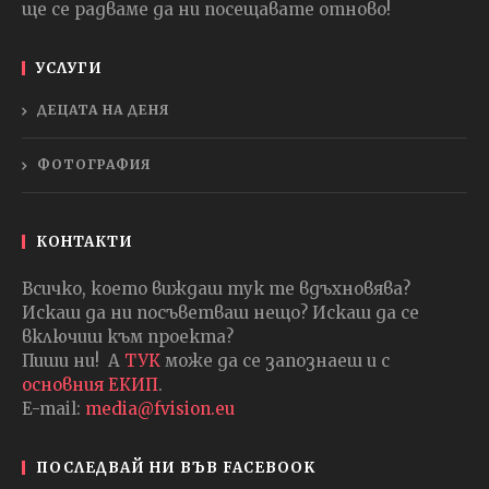
ще се радваме да ни посещавате отново!
УСЛУГИ
ДЕЦАТА НА ДЕНЯ
ФОТОГРАФИЯ
КОНТАКТИ
Всичко, което виждаш тук те вдъхновява?
Искаш да ни посъветваш нещо? Искаш да се
включиш към проекта?
Пиши ни! А
ТУК
може да се запознаеш и с
основния ЕКИП
.
E-mail:
media@fvision.eu
ПОСЛЕДВАЙ НИ ВЪВ FACEBOOK