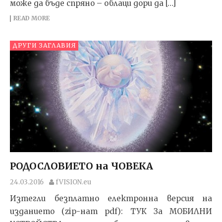
мо­же да бъ­де спря­но – об­ла­ци до­ри да […]
READ MORE
ДРУГИ ЗАГЛАВИЯ
РОДОСЛОВИЕТО на ЧОВЕКА
24.03.2016
fVISION.eu
Изтегли безплатно електронна версия на
изданието (zip-нат pdf): ТУК За МОБИЛНИ