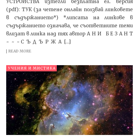
УСТРОЙСТВА изтегли безплатна ел. версия
(pdf): ТУК (за четене онлайн ползвай линковете
в съдържанието*) *липсата на линкове в
съдържанието означава, че съответните теми
влизат в линка над тях автор А Н И Б Е З А Н Т
~ ~ ~ С Ъ Д Ъ Р Ж А […]
READ MORE
УЧЕНИЯ И МИСТИКА