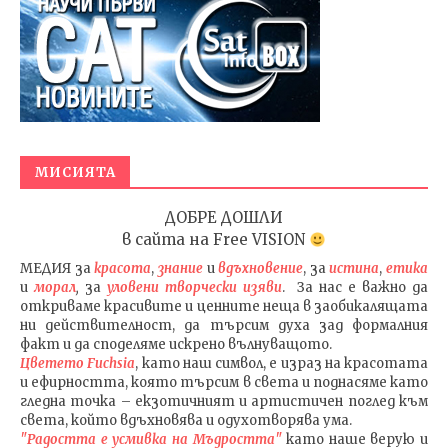
МИСИЯТА
ДОБРЕ ДОШЛИ
в сайта на
Free VISION
МЕДИЯ
за
красота
,
знание
и
вдъхновение
, за
истина
,
етика
и
морал
,
за
уловени т
ворч
ески изяви
. За нас е важно да
откриваме красивите и ценните неща в заобикалящата
ни действителност, да търсим духа зад формалния
факт и да споделяме искрено вълнуващото.
Цветето Fuchsia
, като наш символ, е израз на красотата
и ефирността, която търсим в света и поднасяме като
гледна точка – екзотичният и артистичен поглед към
света, който вдъхновява и одухотворява ума.
"Радостта е усмивка на Мъдростта"
като наше верую и