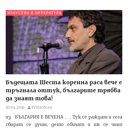
ИЗКУСТВО И ЛИТЕРАТУРА
Бъдещата Шеста коренна раса вече е
тръгнала оттук, българите трябва
да знаят това!
10.04.2016
fVISION.eu
из БЪЛГАРИЯ Е ВЕЧЕНА . . . Тук се раждат и сега
сбират се души, дето обичат и им се чини