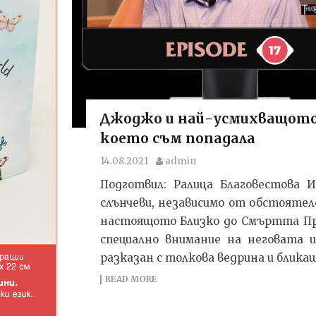
Джоджо и най-усмихващото 
което съм попадала
14.08.2021
admin
Подготвил: Ралица Благовестова 
слънчеви, независимо от обстоятелс
настоящото Близко до Смъртта Пре
специално внимание на неговата и
разказан с толкова ведрина и бликащ
READ MORE