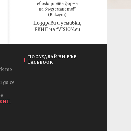
еволюционна форма
на възземането!"
(Ваклуш)
Поздрави и усмивки,
ЕКИП на fVISION.eu
ПОСЛЕДВАЙ НИ ВЪВ
FACEBOOK
ук те
 да се
се
ЕКИП
.