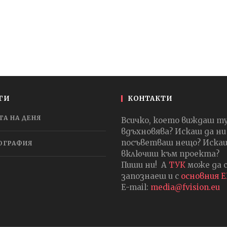
ГИ
КОНТАКТИ
ТА НА ДЕНЯ
Всичко, което виждаш т
вдъхновява? Искаш да ни
посъветваш нещо? Искаш
ОГРАФИЯ
включиш към проекта?
Пиши ни! А
ТУК
може да 
запознаеш и с
основния 
E-mail:
media@fvision.eu