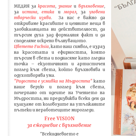
МЕДИЯ
за
красота
,
знание
и
вдъхновение
,
за
истина
,
етика
и
морал
,
за
уловени
т
ворч
ески изяви
. За нас е важно да
откриваме красивите и ценните неща в
заобикалящата ни действителност, да
търсим духа зад формалния факт и да
споделяме искрено вълнуващото.
Цветето Fuchsia
, като наш символ, е израз
на красотата и ефирността, която
търсим в света и поднасяме като гледна
точка – екзотичният и артистичен
поглед към света, който вдъхновява и
одухотворява ума.
"Радостта е усмивка на Мъдростта"
като
наше верую и поглед към света
,
почерпано от идеите на Учението на
Мъдростта,
ни предизвиква всеки ден да
излизаме от коловозите на утъпканите
пътеки и неработещите мирогледи.
Free VISION
за ежедневие с вдъхновение
"Всекидневието е