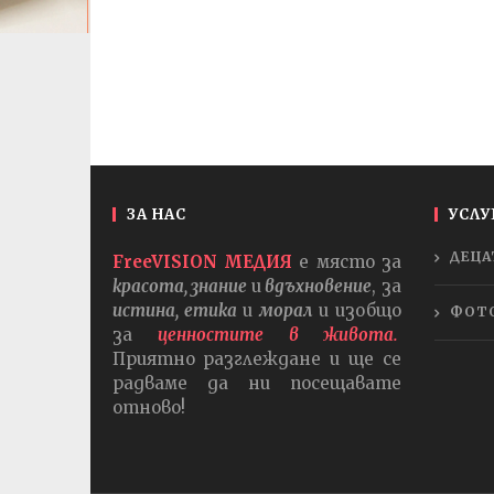
ЗА НАС
УСЛУ
ДЕЦА
FreeVISION МЕДИЯ
е място за
красота, знание
и
вдъхновение
, за
истина, етика
и
морал
и изобщо
ФОТ
за
ценностите в живота.
Приятно разглеждане и ще се
радваме да ни посещавате
отново!