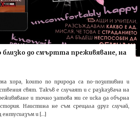
близко до смъртта преживяване, на
Има хора, които по природа са по-позитивни и
твения свят. Такъв е случаят и с разказвача на
живяване и точно затова ми се иска да обърна
стория. Наистина не съм срещала друг случай,
 ентусиазъм и […]