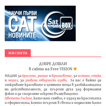
МИСИЯТА
ДОБРЕ ДОШЛИ
в сайта на
Free VISION
МЕДИЯ
за
красота
,
знание
и
вдъхновение
, за
истина
,
етика
и
морал
,
за
уловени т
ворч
ески изяви
. За нас е важно да
откриваме красивите и ценните неща в заобикалящата
ни действителност, да търсим духа зад формалния
факт и да споделяме искрено вълнуващото.
Цветето Fuchsia
, като наш символ, е израз на красотата
и ефирността, която търсим в света и поднасяме като