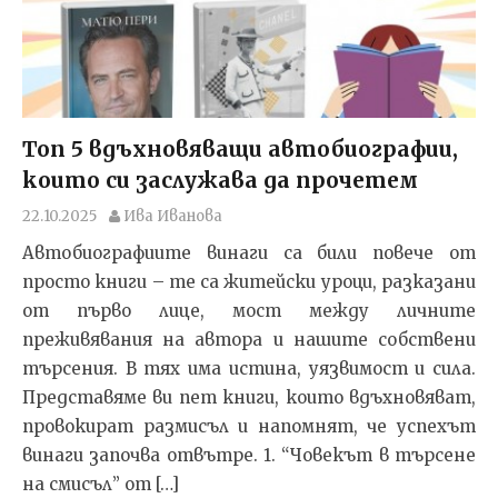
Топ 5 вдъхновяващи автобиографии,
които си заслужава да прочетем
22.10.2025
Ива Иванова
Автобиографиите винаги са били повече от
просто книги – те са житейски уроци, разказани
от първо лице, мост между личните
преживявания на автора и нашите собствени
търсения. В тях има истина, уязвимост и сила.
Представяме ви пет книги, които вдъхновяват,
провокират размисъл и напомнят, че успехът
винаги започва отвътре. 1. “Човекът в търсене
на смисъл” от […]