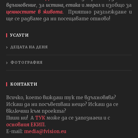
вдъхновение
, за
истина, етика
и
морал
и изобщо за
ценностите в живота.
Приятно разглеждане и
ще се радваме да ни посещавате отново!
УСЛУГИ
ДЕЦАТА НА ДЕНЯ
ФОТОГРАФИЯ
КОНТАКТИ
Всичко, което виждаш тук те вдъхновява?
Искаш да ни посъветваш нещо? Искаш да се
включиш към проекта?
Пиши ни! А
ТУК
може да се запознаеш и с
основния ЕКИП
.
E-mail:
media@fvision.eu