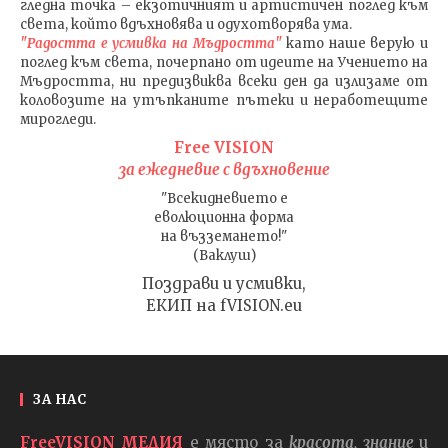
гледна точка – екзотичният и артистичен поглед към
света, който вдъхновява и одухотворява ума.
"Радостта е усмивка на Мъдростта"
като наше верую и
поглед към света
, почерпано от идеите на Учението на
Мъдростта,
ни предизвиква всеки ден да излизаме от
коловозите на утъпканите пътеки и неработещите
мирогледи.
Free VISION
за ежедневие с вдъхновение
"Всекидневието е
еволюционна форма
на възземането!"
(Ваклуш)
Поздрави и усмивки,
ЕКИП на fVISION.eu
ЗА НАС
FreeVISION МЕДИЯ
е място за
красота, знание
и