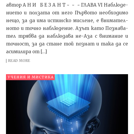
автор А Н И Б Е З А Н Т ~ ~ ~ ГЛА­ВА VI Наб­лю­де­
ни­е­то и пол­за­та от не­го Пър­во­то не­об­хо­ди­мо
не­що, за да има ис­тин­с­ко мис­ле­не, е вни­ма­тел­
но­то и точ­но наб­лю­де­ние. Азът ка­то Поз­на­ва­
тел тряб­ва да наб­лю­да­ва не-Аза с вни­ма­ние и
точ­ност, за да ста­не той поз­нат и та­ка да се
аси­ми­ли­ра от […]
READ MORE
УЧЕНИЯ И МИСТИКА