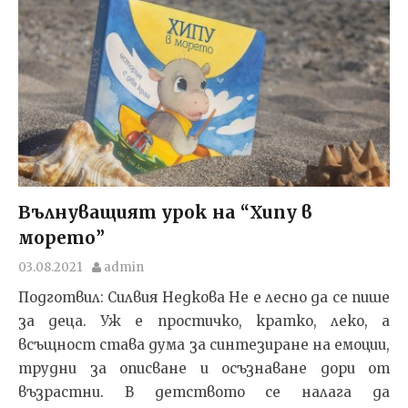
Вълнуващият урок на “Хипу в
морето”
03.08.2021
admin
Подготвил: Силвия Недкова Не е лесно да се пише
за деца. Уж е простичко, кратко, леко, а
всъщност става дума за синтезиране на емоции,
трудни за описване и осъзнаване дори от
възрастни. В детството се налага да