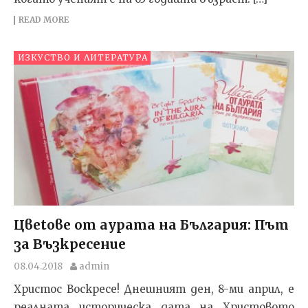
READ MORE
ИЗКУСТВО И ЛИТЕРАТУРА
Цвеtове от аурата на България: Път
за Възкресение
08.04.2018
admin
Христос Воскресе! Днешният ден, 8-ми април, е
реалната историческа дата на Христовото