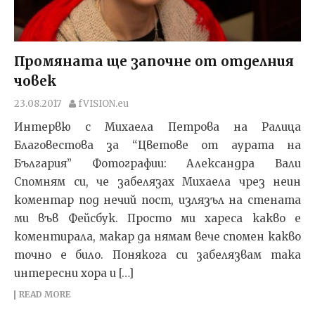
Промяната ще започне от отделния
човек
23.08.2017
fVISION.eu
Интервю с Михаела Петрова на Ралица
Благовестова за “Цветове от аурата на
България” Фотографии: Александра Вали
Спомням си, че забелязах Михаела чрез неин
коментар под нечий пост, излязъл на стената
ми във Фейсбук. Просто ми хареса какво е
коментирала, макар да нямам вече спомен какво
точно е било. Понякога си забелязвам така
интересни хора и […]
READ MORE