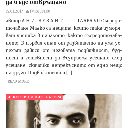
да бъде отвръщано
19.01.2017
fVISION.eu
автор А Н И Б Е З А Н Т ~ ~ ~ ГЛА­ВА VII Със­ре­до­
то­ча­ва­не Мал­ко са не­ща­та, ко­и­то та­ка из­мо­ря­
ват уче­ни­ка в на­ча­ло­то, как­то със­ре­до­то­ча­ва­
не­то. В пър­вия етап от раз­ви­ти­е­то на ума ус­
пе­хът за­ви­си от не­го­ва­та под­виж­ност, буд­
ност и го­тов­ност да въз­п­ри­е­ма усе­ща­не след
усе­ща­не, ска­чай­ки неп­ре­къс­на­то от ед­но не­що
на дру­го. Под­виж­ност­та […]
READ MORE
ИЗКУСТВО И ЛИТЕРАТУРА