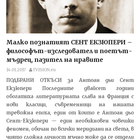
Малко познатият СЕНТ ЕКЗЮПЕРИ –
философът-изследовател и поетът-
мъдрец, пазител на нравите
14.01.2017
fVISION.eu
ПОДБРАНИ ОТКЪСИ за Антоан дьи Сент
Екзюпери Последните двайсет години
обогатиха литературната слава на Франция с
нови класици, съвременници на нашата
тревожна епоха, един от които е Антоан дьо
Сент-Екзюпери — един необикновен човешки
феномен, обичан по всички меридиани на света, в
чиято сложна личност мъчно може да се отдели