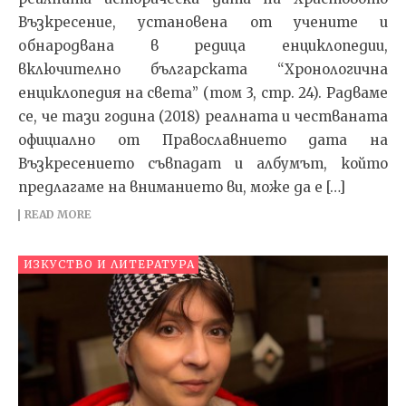
Възкресение, установена от учените и
обнародвана в редица енциклопедии,
включително българската “Хронологична
енциклопедия на света” (том 3, стр. 24). Радваме
се, че тази година (2018) реалната и честваната
официално от Православнието дата на
Възкресението съвпадат и албумът, който
предлагаме на вниманието ви, може да е […]
READ MORE
ИЗКУСТВО И ЛИТЕРАТУРА