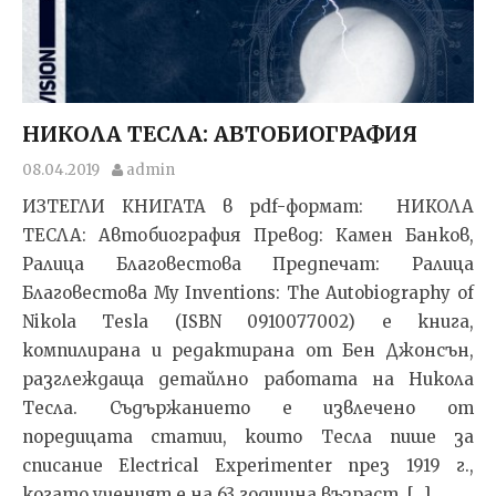
НИКОЛА ТЕСЛА: АВТОБИОГРАФИЯ
08.04.2019
admin
ИЗТЕГЛИ КНИГАТА в pdf-формат: НИКОЛА
ТЕСЛА: Автобиография Превод: Камен Банков,
Ралица Благовестова Предпечат: Ралица
Благовестова My Inventions: The Autobiography of
Nikola Tesla (ISBN 0910077002) е книга,
компилирана и редактирана от Бен Джонсън,
разглеждаща детайлно работата на Никола
Тесла. Съдържанието е извлечено от
поредицата статии, които Тесла пише за
списание Electrical Experimenter през 1919 г.,
когато ученият е на 63 годишна възраст. […]