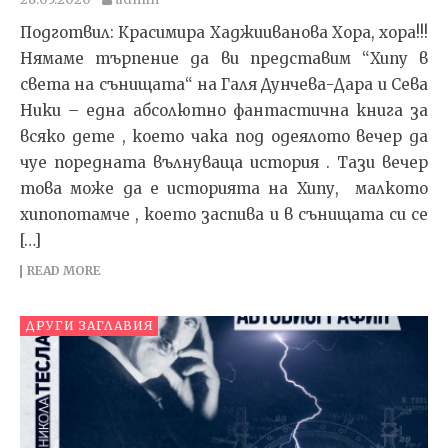
Подготвил: Красимира Хаджииванова Хора, хора!!!
Нямаме търпение да ви представим “Хипу в
света на сънищата“ на Галя Дунчева-Дара и Сева
Ники – една абсолютно фантастична книга за
всяко дете , което чака под одеялото вечер да
чуе поредната вълнуваща история . Тази вечер
това може да е историята на Хипу, малкото
хипопотамче , което заспива и в сънищата си се
[…]
READ MORE
ДРУГИ ЗАГЛАВИЯ