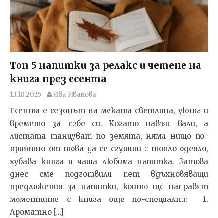
Топ 5 напитки за релакс и четене на
книга през есента
13.10.2025
Ива Иванова
Есента е сезонът на меката светлина, уюта и
времето за себе си. Когато навън вали, а
листата танцуват по земята, няма нищо по-
приятно от това да се сгушиш с топло одеяло,
хубава книга и чаша любима напитка. Затова
днес сме подготвили пет вдъхновяващи
предложения за напитки, които ще направят
моментите с книга още по-специални: 1.
Ароматно […]