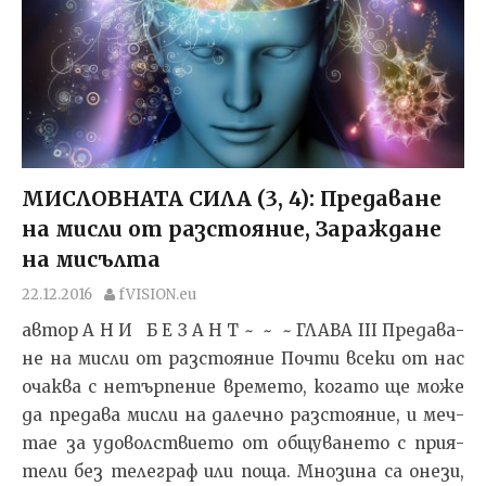
МИСЛОВНАТА СИЛА (3, 4): Предаване
на мисли от разстояние, Зараждане
на мисълта
22.12.2016
fVISION.eu
автор А Н И Б Е З А Н Т ~ ~ ~ ГЛА­ВА III Пре­да­ва­
не на мис­ли от раз­с­то­я­ние Поч­ти все­ки от нас
очак­ва с не­тър­пе­ние вре­ме­то, ко­га­то ще мо­же
да пре­да­ва мис­ли на да­леч­но раз­с­то­я­ние, и меч­
тае за удо­вол­с­т­ви­е­то от об­щу­ва­не­то с при­я­
те­ли без те­лег­раф или по­ща. Мно­зи­на са оне­зи,