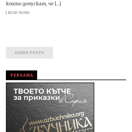
ко­и­то до­пус­кат, че […]
READ MORE
OLDER POSTS
РЕКЛАМА