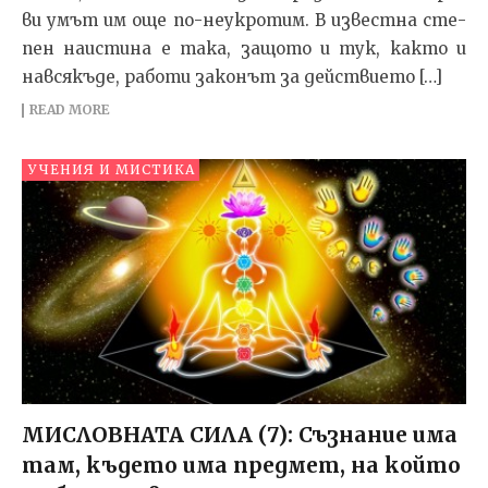
ви умът им още по-не­ук­ро­тим. В из­вес­т­на сте­
пен на­ис­ти­на е та­ка, за­що­то и тук, как­то и
нав­ся­къ­де, ра­бо­ти за­ко­нът за дейс­т­ви­е­то […]
READ MORE
УЧЕНИЯ И МИСТИКА
МИСЛОВНАТА СИЛА (7): Съзнание има
там, където има предмет, на който