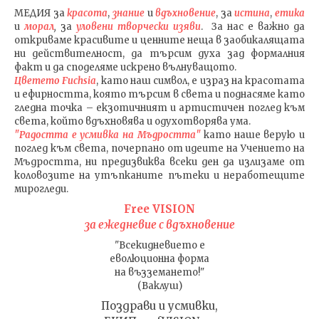
МЕДИЯ
за
красота
,
знание
и
вдъхновение
, за
истина
,
етика
и
морал
,
за
уловени т
ворч
ески изяви
. За нас е важно да
откриваме красивите и ценните неща в заобикалящата
ни действителност, да търсим духа зад формалния
факт и да споделяме искрено вълнуващото.
Цветето Fuchsia
, като наш символ, е израз на красотата
и ефирността, която търсим в света и поднасяме като
гледна точка – екзотичният и артистичен поглед към
света, който вдъхновява и одухотворява ума.
"Радостта е усмивка на Мъдростта"
като наше верую и
поглед към света
, почерпано от идеите на Учението на
Мъдростта,
ни предизвиква всеки ден да излизаме от
коловозите на утъпканите пътеки и неработещите
мирогледи.
Free VISION
за ежедневие с вдъхновение
"Всекидневието е
еволюционна форма
на възземането!"
(Ваклуш)
Поздрави и усмивки,