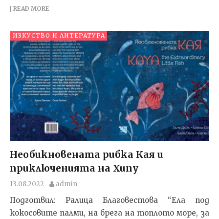
READ MORE
ИЗКУСТВО И ЛИТЕРАТУРА
Необикновената рибка Кая и
приключенията на Хипу
13.08.2022
admin
Подготвил: Ралица Благовестова “Ела под
кокосовите палми, на брега на топлото море, за