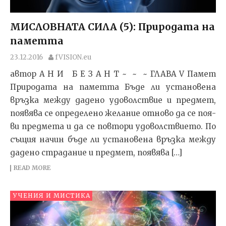
МИСЛОВНАТА СИЛА (5): Природата на
паметта
23.12.2016
fVISION.eu
автор А Н И Б Е З А Н Т ~ ~ ~ ГЛА­ВА V Па­мет
При­ро­да­та на па­мет­та Бъ­де ли ус­та­но­ве­на
връз­ка меж­ду да­де­но удо­вол­с­т­вие и пред­мет,
по­я­вя­ва се оп­ре­де­ле­но же­ла­ние от­но­во да се по­я­
ви пред­ме­та и да се пов­то­ри удо­вол­с­т­ви­е­то. По
съ­щия на­чин бъ­де ли ус­та­но­ве­на връз­ка меж­ду
да­де­но стра­да­ние и пред­мет, по­я­вя­ва […]
READ MORE
УЧЕНИЯ И МИСТИКА