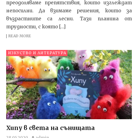
преодоляваме препятствия, които изглеждат
непосилни. Да взимаме решения, които за
възрастните са лесни. Тази планина от
трудности, с която […]
READ MORE
ИЗКУСТВО И ЛИТЕРАТУРА
Хипу в света на сънищата
28.05.2020
admin