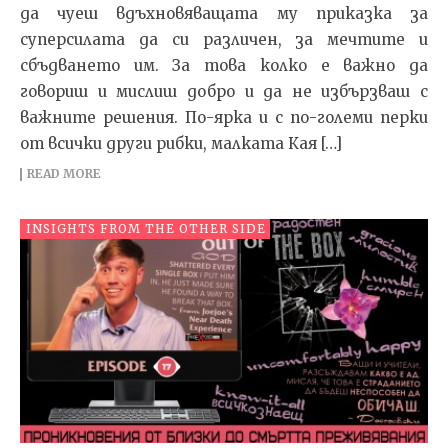
да чуеш вдъхновяващата му приказка за
суперсилата да си различен, за мечтите и
сбъдването им. За това колко е важно да
говориш и мислиш добро и да не избързваш с
важните решения. По-ярка и с по-големи перки
от всички други рибки, малката Кая […]
READ MORE
INSIGHTS FROM THE OTHER SIDE