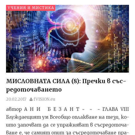
УЧЕНИЯ И МИСТИКА
МИСЛОВНАТА СИЛА (8): Преч­ки в със­
ре­до­то­ча­ва­не­то
20.02.2017
fVISION.eu
автор А Н И Б Е З А Н Т ~ ~ ~ ГЛА­ВА VIII
Блуждаещият ум Все­об­що оп­лак­ва­не на те­зи, ко­
и­то за­поч­ват да се уп­раж­ня­ват в със­ре­до­то­ча­
ва­не е, че са­ми­ят опит за със­ре­до­то­ча­ва­не пра­