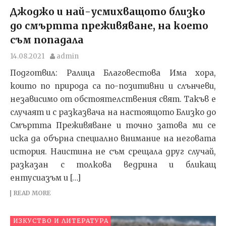
Джоджо и най-усмихващото близко
до смъртта преживяване, на което
съм попадала
14.08.2021
admin
Подготвил: Ралица Благовестова Има хора,
които по природа са по-позитивни и слънчеви,
независимо от обстоятелствения свят. Такъв е
случаят и с разказвача на настоящото Близко до
Смъртта Преживяване и точно затова ми се
иска да обърна специално внимание на неговата
история. Наистина не съм срещала друг случай,
разказан с толкова ведрина и бликащ
ентусиазъм и […]
READ MORE
ИЗКУСТВО И ЛИТЕРАТУРА