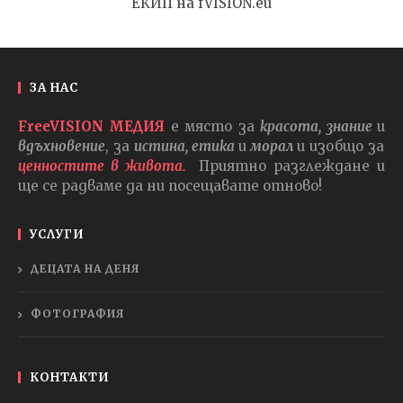
ЕКИП на fVISION.eu
ЗА НАС
FreeVISION МЕДИЯ
е място за
красота, знание
и
вдъхновение
, за
истина, етика
и
морал
и изобщо за
ценностите в живота.
Приятно разглеждане и
ще се радваме да ни посещавате отново!
УСЛУГИ
ДЕЦАТА НА ДЕНЯ
ФОТОГРАФИЯ
КОНТАКТИ