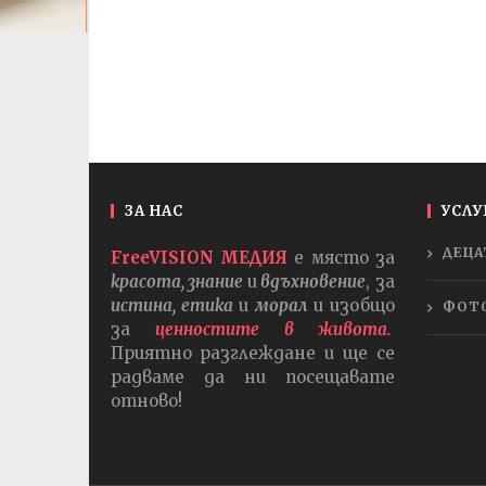
ЗА НАС
УСЛУ
ДЕЦА
FreeVISION МЕДИЯ
е място за
красота, знание
и
вдъхновение
, за
истина, етика
и
морал
и изобщо
ФОТ
за
ценностите в живота.
Приятно разглеждане и ще се
радваме да ни посещавате
отново!