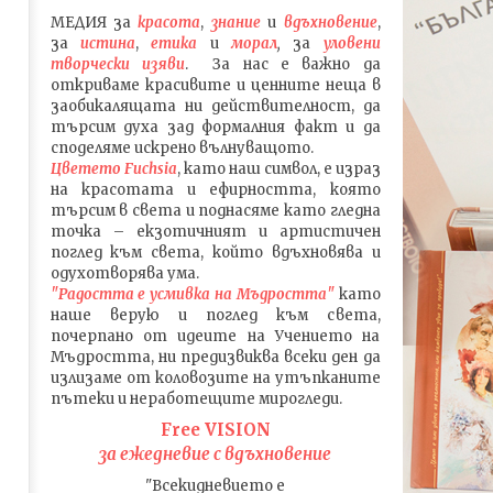
МЕДИЯ
за
красота
,
знание
и
вдъхновение
,
за
истина
,
етика
и
морал
,
за
уловени
т
ворч
ески изяви
. За нас е важно да
откриваме красивите и ценните неща в
заобикалящата ни действителност, да
търсим духа зад формалния факт и да
споделяме искрено вълнуващото.
Цветето Fuchsia
, като наш символ, е израз
на красотата и ефирността, която
търсим в света и поднасяме като гледна
точка – екзотичният и артистичен
поглед към света, който вдъхновява и
одухотворява ума.
"Радостта е усмивка на Мъдростта"
като
наше верую и поглед към света
,
почерпано от идеите на Учението на
Мъдростта,
ни предизвиква всеки ден да
излизаме от коловозите на утъпканите
пътеки и неработещите мирогледи.
Free VISION
за ежедневие с вдъхновение
"Всекидневието е