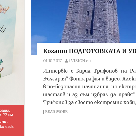
Когато ПОДГОТОВКАТА И У
01.10.2017
fVISION.eu
Интервю с Кирил Трифонов на Ра
България” Фотография и видео: Алек
в по-безопасни начинания, но екст
щастлив и аз съм избрал да правя
Трифонов за своето екстремно хоби, 
READ MORE