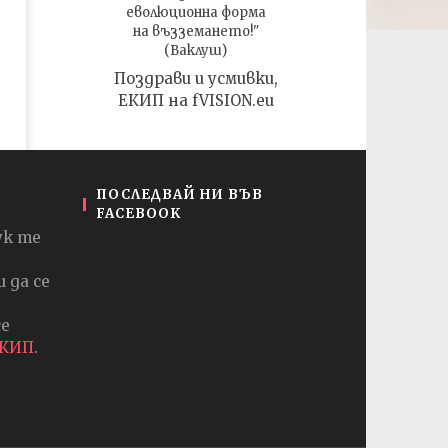
еволюционна форма
на възземането!"
(Ваклуш)
Поздрави и усмивки,
ЕКИП на fVISION.eu
ПОСЛЕДВАЙ НИ ВЪВ
FACEBOOK
ук те
 да се
се
ЕКИП
.