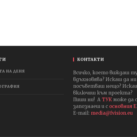
ГИ
КОНТАКТИ
ТА НА ДЕНЯ
Всичко, което виждаш т
вдъхновява? Искаш да ни
посъветваш нещо? Искаш
ОГРАФИЯ
включиш към проекта?
Пиши ни! А
ТУК
може да 
запознаеш и с
основния 
E-mail:
media@fvision.eu