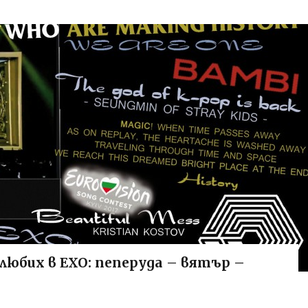
влюбих в EXO: пеперуда – вятър –