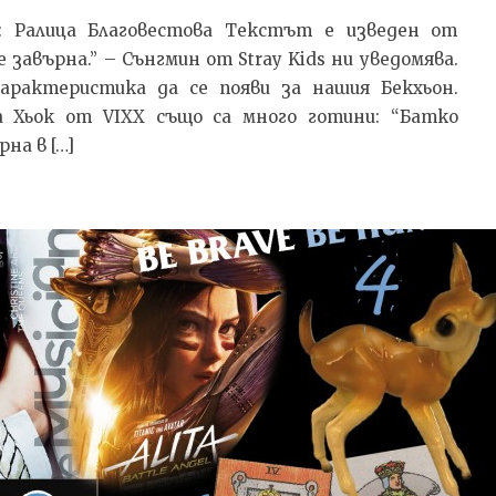
ил: Ралица Благовестова Текстът e изведен от
 завърна.” – Сънгмин от Stray Kids ни уведомява.
характеристика да се появи за нашия Бекхьон.
а Хьок от VIXX също са много готини: “Батко
на в […]