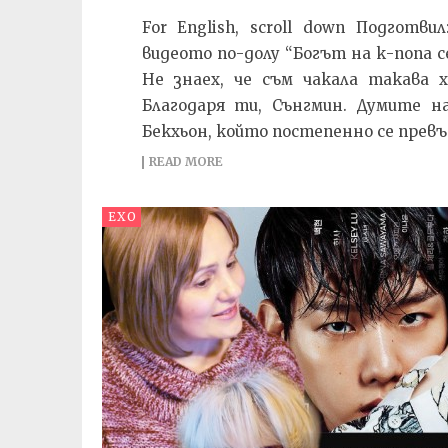
For English, scroll down Подготв
видеото по-долу “Богът на к-попа се
Не знаех, че съм чакала такава 
Благодаря ти, Сънгмин. Думите н
Бекхьон, който постепенно се превър
READ MORE
EXO