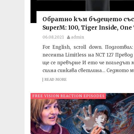
Обратно към бъдещето със Су
SuperM: 100, Tiger Inside, On
06.08.2021
admin
For English, scroll down. Подготв
песента Limitless на NCT 127 Прево
ще се превърне И ето че погледът м
силна синкава светлина… Седмото ми
READ MORE
FREE VISION REACTION EPISODES