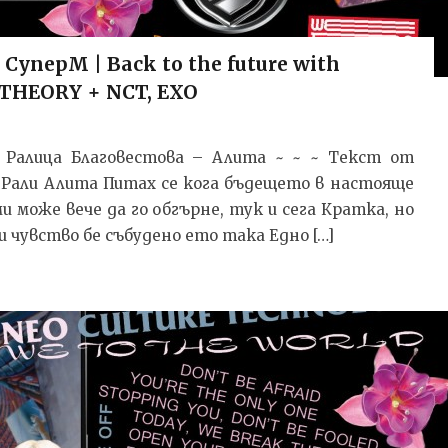
перМ | Back to the future with
e THEORY + NCT, EXO
ил: Ралица Благовестова – Алита ~ ~ ~ Текст от
д Рали Алита Питах се кога бъдещето в настояще
и може вече да го обгърне, тук и сега Кратка, но
 чувство бе събудено ето така Едно […]