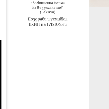
еволюционна форма
на възземането!"
(Ваклуш)
Поздрави и усмивки,
ЕКИП на fVISION.eu