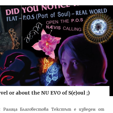
l or about the NU EVO of S(e)oul ;)
ил: Ралица Благовестова Текстът e изведен от