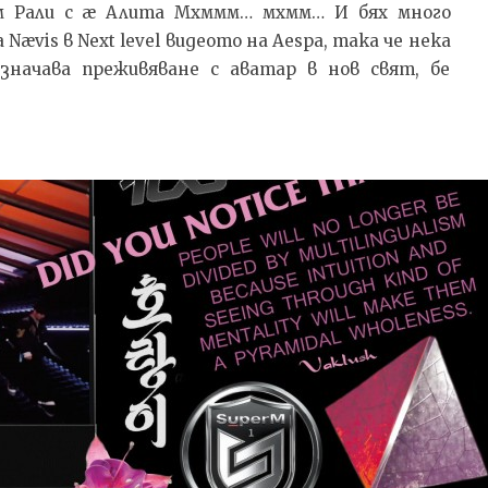
ъм Рали с æ Алита Мхммм… мхмм… И бях много
Nævis в Next level видеото на Aespa, така че нека
означава преживяване с аватар в нов свят, бе