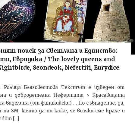
ият поиск за Светлина и Единство:
, Евридика / The lovely queens and
Nightbirde, Seondeok, Nefertiti, Eurydice
ил: Ралица Благовестова Текстът e изведен от
сна и добродетелна Нефертити > Красавицата
а виделина (от финикийски) … По съвпадение, да,
на SM, която да ни каже, че всички сме крале и
ndom […]