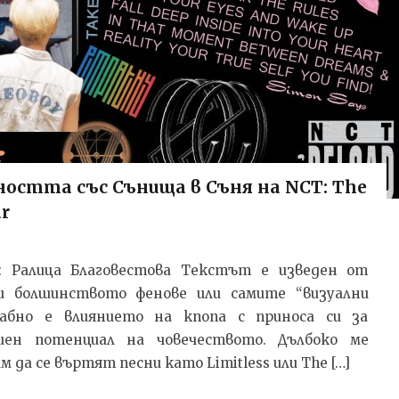
остта със Сънища в Съня на NCT: The
ar
ил: Ралица Благовестова Текстът e изведен от
и болшинството фенове или самите “визуални
абно е влиянието на кпопа с приноса си за
ен потенциал на човечеството. Дълбоко ме
м да се въртят песни като Limitless или The […]