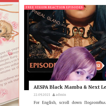
FREE VISION REACTION EPISODES
AESPA Black Mamba & Next Leve
22.09.2021
admin
For English, scroll down Подготв