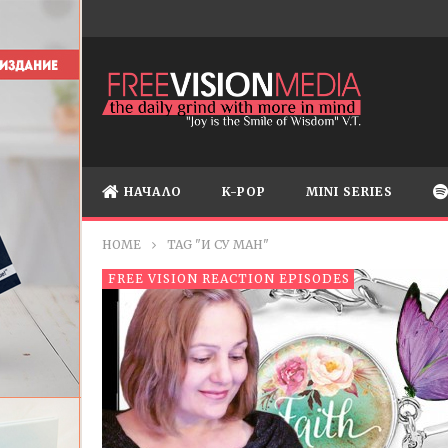
НАЧАЛО
K-POP
MINI SERIES
HOME
TAG "И СУ МАН"
FREE VISION REACTION EPISODES