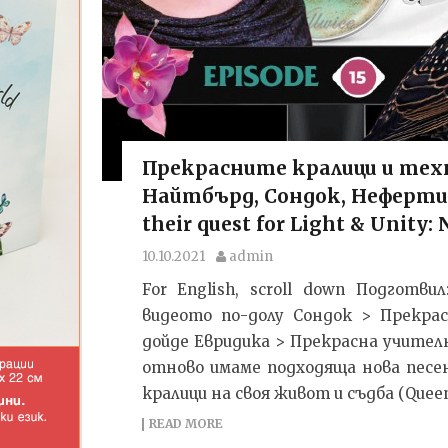
Прекрасните кралици и техн
Найтбърд, Сондок, Нефертити
their quest for Light & Unity: 
10.10.2021
admin
For English, scroll down Подготв
видеото по-долу Сондок > Прекра
дойде Евридика > Прекрасна учителн
отново имаме подходяща нова песен 
кралици на своя живот и съдба (Quee
READ MORE