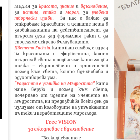
МЕДИЯ
за
красота
,
знание
и
вдъхновение
,
за
истина
,
етика
и
морал
,
за
уловени
т
ворч
ески изяви
. За нас е важно да
откриваме красивите и ценните неща в
заобикалящата ни действителност, да
търсим духа зад формалния факт и да
споделяме искрено вълнуващото.
Цветето Fuchsia
, като наш символ, е израз
на красотата и ефирността, която
търсим в света и поднасяме като гледна
точка – екзотичният и артистичен
поглед към света, който вдъхновява и
одухотворява ума.
"Радостта е усмивка на Мъдростта"
като
наше верую и поглед към света
,
почерпано от идеите на Учението на
Мъдростта,
ни предизвиква всеки ден да
излизаме от коловозите на утъпканите
пътеки и неработещите мирогледи.
Free VISION
за ежедневие с вдъхновение
"Всекидневието е