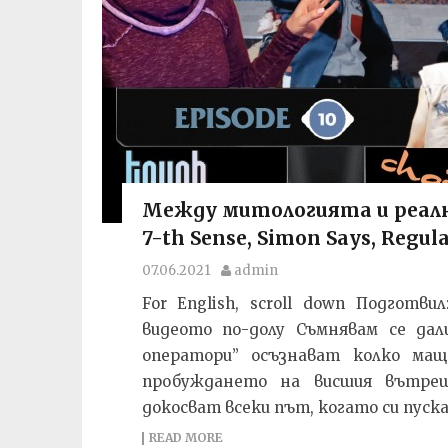
Между митологията и реалн
7-th Sense, Simon Says, Regul
07.06.2021
admin
For English, scroll down Подготв
видеото по-долу Съмнявам се дал
оператори” осъзнават колко мащ
пробуждането на висшия вътреш
докосват всеки път, когато си пуска
READ MORE