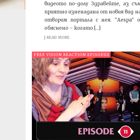
видеото по-долу Здравейте, аз с
приятно изненадана от новия вид на 
отворим портала с нея. “Aespa“ 
обяснено – когато […]
READ MORE
FREE VISION REACTION EPISODES