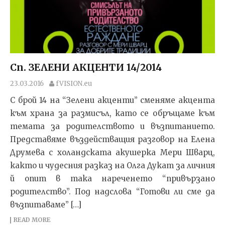
Сп. ЗЕЛЕНИ АКЦЕНТИ 14/2014
23.03.2016
fVISION.eu
С брой 14 на “Зелени акценти” сменяме акцента
към храна за размисъл, като се обръщаме към
темата за родителството и възпитанието.
Представяме въздействащия разговор на Елена
Друмева с холандската акушерка Мери Шварц,
както и чудесния разказ на Олга Дукат за личния
й опит в така нареченето “привързано
родителство”. Под надслова “Готови ли сме да
възпитаваме” […]
READ MORE