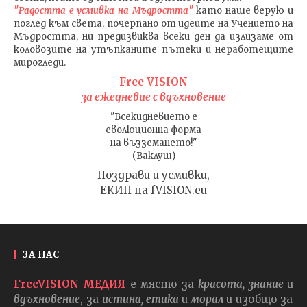
"Радостта е усмивка на Мъдростта"
като наше верую и
поглед към света
, почерпано от идеите на Учението на
Мъдростта,
ни предизвиква всеки ден да излизаме от
коловозите на утъпканите пътеки и неработещите
мирогледи.
Free VISION
за ежедневие с вдъхновение
"Всекидневието е
еволюционна форма
на възземането!"
(Ваклуш)
Поздрави и усмивки,
ЕКИП на fVISION.eu
ЗА НАС
FreeVISION МЕДИЯ
е място за
красота, знание
и
вдъхновение
, за
истина, етика
и
морал
и изобщо за