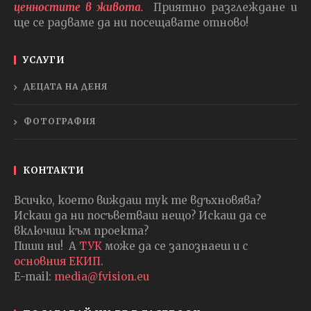
ценностите в живота.
Приятно разглеждане и
ще се радваме да ни посещавате отново!
УСЛУГИ
ДЕЦАТА НА ДЕНЯ
ФОТОГРАФИЯ
КОНТАКТИ
Всичко, което виждаш тук те вдъхновява?
Искаш да ни посъветваш нещо? Искаш да се
включиш към проекта?
Пиши ни! А
ТУК
може да се запознаеш и с
основния ЕКИП
.
E-mail:
media@fvision.eu