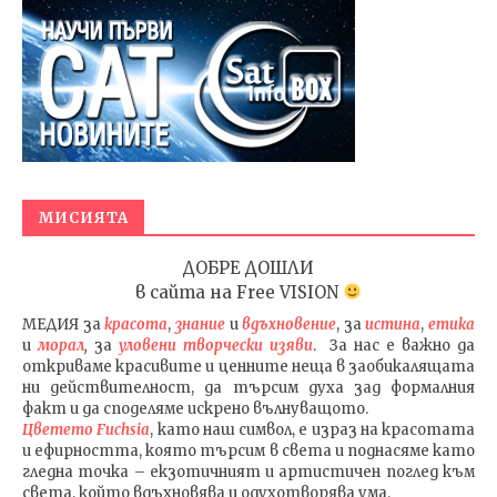
МИСИЯТА
ДОБРЕ ДОШЛИ
в сайта на
Free VISION
МЕДИЯ
за
красота
,
знание
и
вдъхновение
, за
истина
,
етика
и
морал
,
за
уловени т
ворч
ески изяви
. За нас е важно да
откриваме красивите и ценните неща в заобикалящата
ни действителност, да търсим духа зад формалния
факт и да споделяме искрено вълнуващото.
Цветето Fuchsia
, като наш символ, е израз на красотата
и ефирността, която търсим в света и поднасяме като
гледна точка – екзотичният и артистичен поглед към
света, който вдъхновява и одухотворява ума.