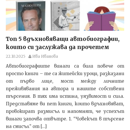
Топ 5 вдъхновяващи автобиографии,
които си заслужава да прочетем
22.10.2025
Ива Иванова
Автобиографиите винаги са били повече от
просто книги – те са житейски уроци, разказани
от първо лице, мост между личните
преживявания на автора и нашите собствени
търсения. В тях има истина, уязвимост и сила.
Представяме ви пет книги, които вдъхновяват,
провокират размисъл и напомнят, че успехът
винаги започва отвътре. 1. “Човекът в търсене
на смисъл” от […]