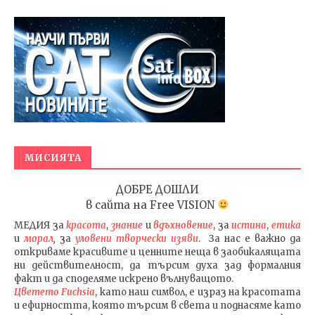
МИСИЯТА
ДОБРЕ ДОШЛИ
в сайта на
Free VISION
МЕДИЯ
за
красота
,
знание
и
вдъхновение
, за
истина
,
етика
и
морал
,
за
уловени т
ворч
ески изяви
. За нас е важно да
откриваме красивите и ценните неща в заобикалящата
ни действителност, да търсим духа зад формалния
факт и да споделяме искрено вълнуващото.
Цветето Fuchsia
, като наш символ, е израз на красотата
и ефирността, която търсим в света и поднасяме като