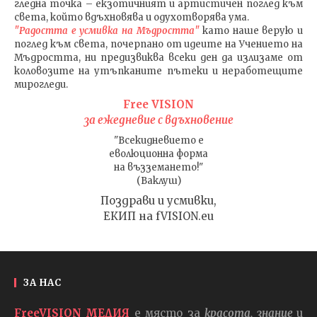
гледна точка – екзотичният и артистичен поглед към
света, който вдъхновява и одухотворява ума.
"Радостта е усмивка на Мъдростта"
като наше верую и
поглед към света
, почерпано от идеите на Учението на
Мъдростта,
ни предизвиква всеки ден да излизаме от
коловозите на утъпканите пътеки и неработещите
мирогледи.
Free VISION
за ежедневие с вдъхновение
"Всекидневието е
еволюционна форма
на възземането!"
(Ваклуш)
Поздрави и усмивки,
ЕКИП на fVISION.eu
ЗА НАС
FreeVISION МЕДИЯ
е място за
красота, знание
и