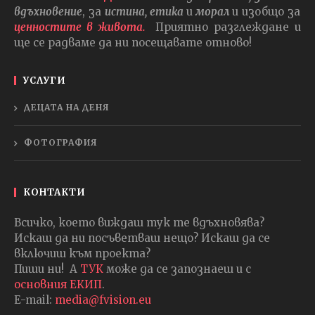
вдъхновение
, за
истина, етика
и
морал
и изобщо за
ценностите в живота.
Приятно разглеждане и
ще се радваме да ни посещавате отново!
УСЛУГИ
ДЕЦАТА НА ДЕНЯ
ФОТОГРАФИЯ
КОНТАКТИ
Всичко, което виждаш тук те вдъхновява?
Искаш да ни посъветваш нещо? Искаш да се
включиш към проекта?
Пиши ни! А
ТУК
може да се запознаеш и с
основния ЕКИП
.
E-mail:
media@fvision.eu