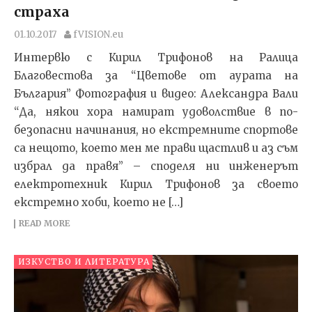
страха
01.10.2017
fVISION.eu
Интервю с Кирил Трифонов на Ралица
Благовестова за “Цветове от аурата на
България” Фотография и видео: Александра Вали
“Да, някои хора намират удоволствие в по-
безопасни начинания, но екстремните спортове
са нещото, което мен ме прави щастлив и аз съм
избрал да правя” – споделя ни инженерът
електротехник Кирил Трифонов за своето
екстремно хоби, което не […]
READ MORE
ИЗКУСТВО И ЛИТЕРАТУРА