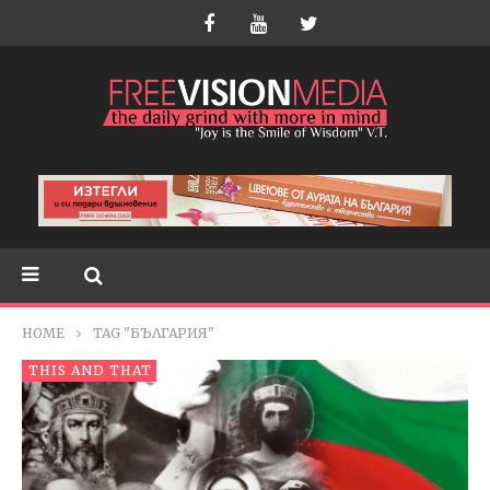
HOME
TAG "БЪЛГАРИЯ"
THIS AND THAT