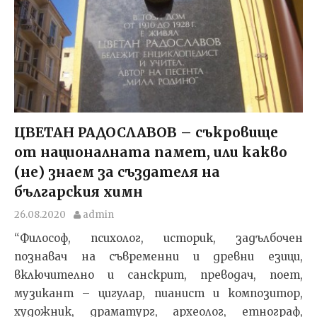
ЦВЕТАН РАДОСЛАВОВ – съкровище
от националната памет, или какво
(не) знаем за създателя на
българския химн
26.08.2020
admin
“Философ, психолог, историк, задълбочен
познавач на съвременни и древни езици,
включително и санскрит, преводач, поет,
музикант – цигулар, пианист и композитор,
художник, драматург, археолог, етнограф,