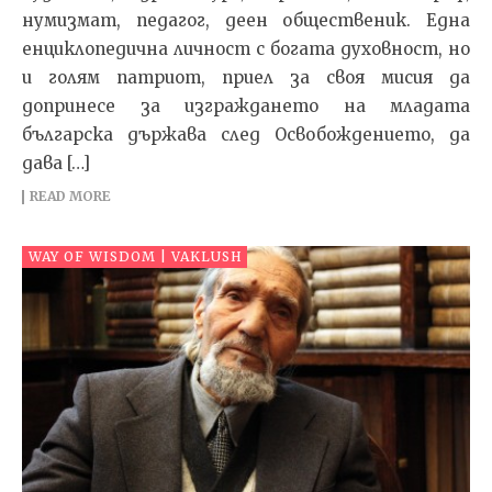
нумизмат, педагог, деен общественик. Една
енциклопедична личност с богата духовност, но
и голям патриот, приел за своя мисия да
допринесе за изграждането на младата
българска държава след Освобождението, да
дава […]
READ MORE
WAY OF WISDOM | VAKLUSH