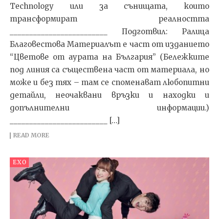
Technology или за сънищата, които
трансформират реалността
_________________________ Подготвил: Ралица
Благовестова Материалът е част от изданието
“Цветове от аурата на България” (Бележките
под линия са съществена част от материала, но
може и без тях – там се споменават любопитни
детайли, неочаквани връзки и находки и
допълнителни информации.)
_________________________ […]
READ MORE
EXO