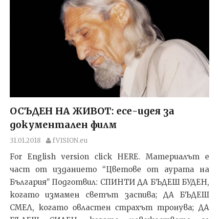
ОСЪДЕН НА ЖИВОТ: есе-идея за
документален филм
31.01.2018
fVISION.eu
For English version click HERE. Материалът е
част от изданието “Цветове от аурата на
България” Подготвил: СПИНТИ ДА БЪДЕШ БУДЕН,
когато измамен светът заспива; ДА БЪДЕШ
СМЕЛ, когато овластен страхът тронува; ДА