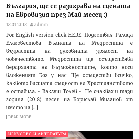
България, ще се разиграва на сцената
на Евровизия през Май месец :)
18.03.2018
admin
For English version click HERE. Подготвил: Ралица
Благовестова Вълната на Мъдростта е
възрастта на духовната зрялост на
човечеството. Мъдростта ще осъществява
йерархията на възможностите, които носи
вложеният Бог у нас. Ще осъществи всичко,
каквото висшата същност на Християнството
е оставила. ~ Ваклуш Толев ~ Не очаквах и тази
година (2018) песен на Борислав Миланов от
името на […]
READ MORE
ИЗКУСТВО И ЛИТЕРАТУРА