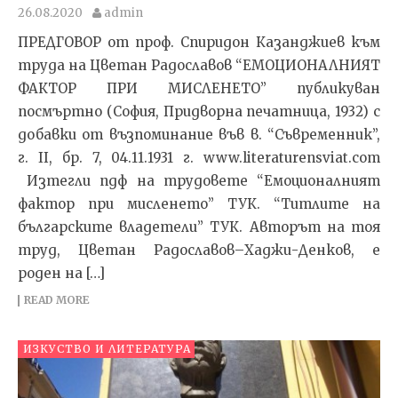
26.08.2020
admin
ПРЕДГОВОР от проф. Спиридон Казанджиев към
труда на Цветан Радославов “ЕМОЦИОНАЛНИЯТ
ФАКТОР ПРИ МИСЛЕНЕТО” публикуван
посмъртно (София, Придворна печатница, 1932) с
добавки от възпоминание във в. “Съвременник”,
г. II, бр. 7, 04.11.1931 г. www.literaturensviat.com
Изтегли пдф на трудовете “Емоционалният
фактор при мисленето” ТУК. “Титлите на
българските владетели” ТУК. Авторът на тоя
труд, Цветан Радославов–Хаджи-Денков, е
роден на […]
READ MORE
ИЗКУСТВО И ЛИТЕРАТУРА