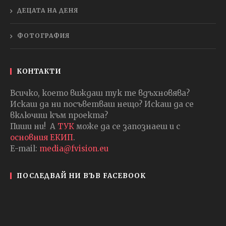
ДЕЦАТА НА ДЕНЯ
ФОТОГРАФИЯ
КОНТАКТИ
Всичко, което виждаш тук те вдъхновява?
Искаш да ни посъветваш нещо? Искаш да се
включиш към проекта?
Пиши ни! А
ТУК
може да се запознаеш и с
основния ЕКИП
.
E-mail:
media@fvision.eu
ПОСЛЕДВАЙ НИ ВЪВ FACEBOOK