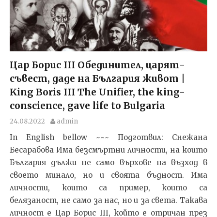
Цар Борис III Обединител, царят-
съвест, даде на България живот |
King Boris III The Unifier, the king-
conscience, gave life to Bulgaria
24.08.2022
admin
In English bellow ~~~ Подготвил: Снежана
Бесарабова Има безсмъртни личности, на които
България дължи не само върхове на възход в
своето минало, но и своята бъдност. Има
личности, които са пример, които са
белязаност, не само за нас, но и за света. Такава
личност е Цар Борис III, който е отричан през