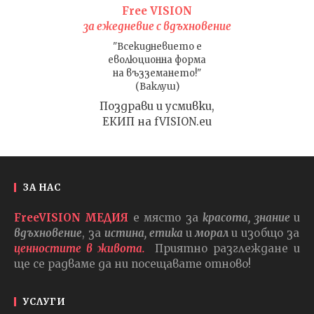
Free VISION
за ежедневие с вдъхновение
"Всекидневието е
еволюционна форма
на възземането!"
(Ваклуш)
Поздрави и усмивки,
ЕКИП на fVISION.eu
ЗА НАС
FreeVISION МЕДИЯ
е място за
красота, знание
и
вдъхновение
, за
истина, етика
и
морал
и изобщо за
ценностите в живота.
Приятно разглеждане и
ще се радваме да ни посещавате отново!
УСЛУГИ