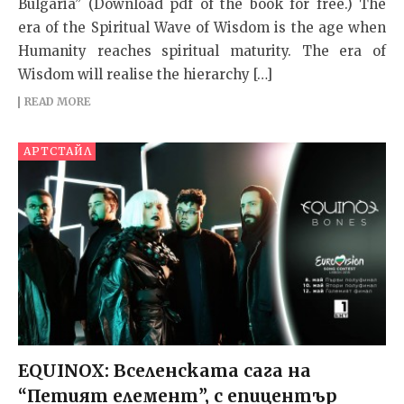
Bulgaria” (Download pdf of the book for free.) The
era of the Spiritual Wave of Wisdom is the age when
Humanity reaches spiritual maturity. The era of
Wisdom will realise the hierarchy […]
READ MORE
АРТСТАЙЛ
EQUINOX: Вселенската сага на
“Петият елемент”, с епицентър