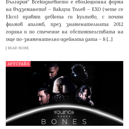
България” Всекидневието е еволюционна форма
на възземането! – Ваклуш Толев – ЕХО (чете се
Ексо) правят дебюта си култово, с почти
филмов апломб, през знаменателната 2012
година и по стечение на обстоятелствата на
още по-знаменателно идейната дата – 8 […]
READ MORE
АРТСТАЙЛ