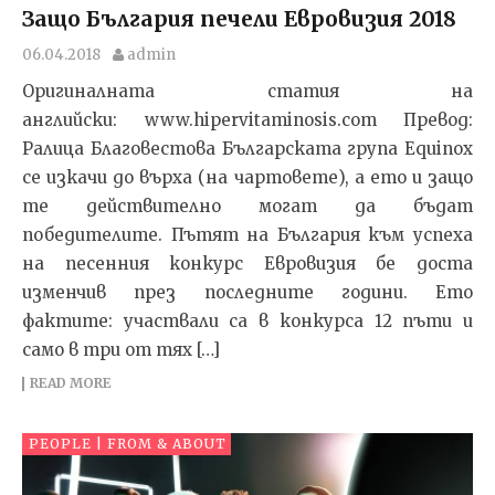
Защо България печели Евровизия 2018
06.04.2018
admin
Оригиналната статия на
английски: www.hipervitaminosis.com Превод:
Ралица Благовестова Българската група Equinox
се изкачи до върха (на чартовете), а ето и защо
те действително могат да бъдат
победителите. Пътят на България към успеха
на песенния конкурс Евровизия бе доста
изменчив през последните години. Ето
фактите: участвали са в конкурса 12 пъти и
само в три от тях […]
READ MORE
PEOPLE | FROM & ABOUT