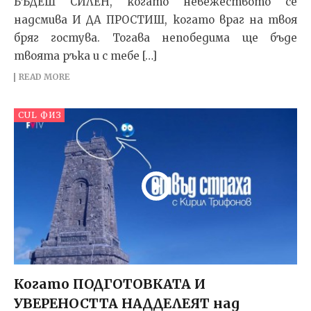
БЪДЕШ СИЛЕН, когато невежеството се
надсмива И ДА ПРОСТИШ, когато враг на твоя
бряг гостува. Тогава непобедима ще бъде
твоята ръка и с тебе […]
READ MORE
CUL ФИЗ
Когато ПОДГОТОВКАТА И
УВЕРЕНОСТТА НАДДЕЛЕЯТ над