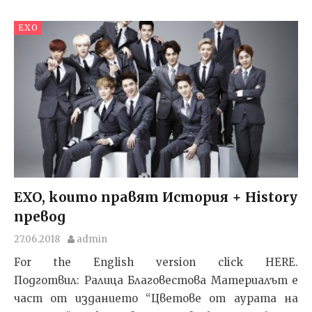
EXO
EXO, които правят История + History
превод
27.06.2018
admin
For the English version click HERE.
Подготвил: Ралица Благовестова Материалът е
част от изданието “Цветове от аурата на