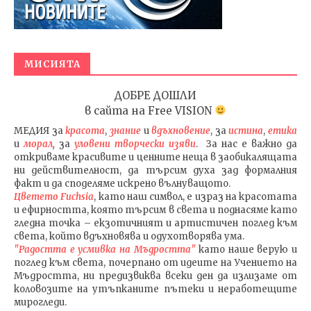
МИСИЯТА
ДОБРЕ ДОШЛИ
в сайта на
Free VISION
МЕДИЯ
за
красота
,
знание
и
вдъхновение
, за
истина
,
етика
и
морал
,
за
уловени т
ворч
ески изяви
. За нас е важно да
откриваме красивите и ценните неща в заобикалящата
ни действителност, да търсим духа зад формалния
факт и да споделяме искрено вълнуващото.
Цветето Fuchsia
, като наш символ, е израз на красотата
и ефирността, която търсим в света и поднасяме като
гледна точка – екзотичният и артистичен поглед към
света, който вдъхновява и одухотворява ума.
"Радостта е усмивка на Мъдростта"
като наше верую и
поглед към света
, почерпано от идеите на Учението на
Мъдростта,
ни предизвиква всеки ден да излизаме от
коловозите на утъпканите пътеки и неработещите
мирогледи.