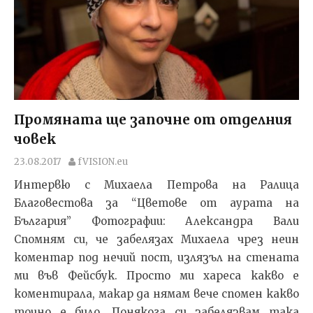
Промяната ще започне от отделния
човек
23.08.2017
fVISION.eu
Интервю с Михаела Петрова на Ралица
Благовестова за “Цветове от аурата на
България” Фотографии: Александра Вали
Спомням си, че забелязах Михаела чрез неин
коментар под нечий пост, излязъл на стената
ми във Фейсбук. Просто ми хареса какво е
коментирала, макар да нямам вече спомен какво
точно е било. Понякога си забелязвам така