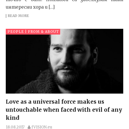
интересни хора и […]
READ MORE
PEOPLE | FROM & ABOUT
Love as a universal force makes us
untouchable when faced with evil of any
kind
18.08.2017
fVISION.eu