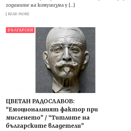
годините на комунизма у […]
READ MORE
БЪЛГАРСКИ
ЦВЕТАН РАДОСЛАВОВ:
“Емоционалният фактор при
мисленето” / “Титлите на
българските владетели”