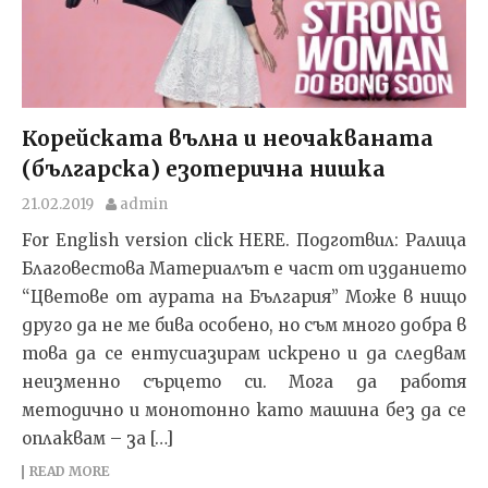
Корейската вълна и неочакваната
(българска) езотерична нишка
21.02.2019
admin
For English version click HERE. Подготвил: Ралица
Благовестова Материалът е част от изданието
“Цветове от аурата на България” Може в нищо
друго да не ме бива особено, но съм много добра в
това да се ентусиазирам искрено и да следвам
неизменно сърцето си. Мога да работя
методично и монотонно като машина без да се
оплаквам – за […]
READ MORE