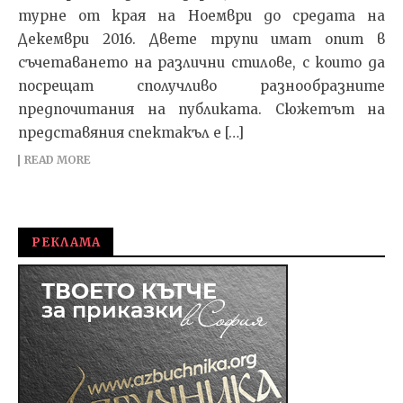
турне от края на Ноември до средата на
Декември 2016. Двете трупи имат опит в
съчетаването на различни стилове, с които да
посрещат сполучливо разнообразните
предпочитания на публиката. Сюжетът на
представяния спектакъл е […]
READ MORE
РЕКЛАМА