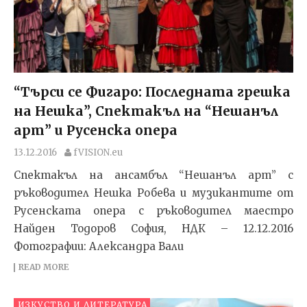
“Търси се Фигаро: Последната грешка
на Нешка”, Спектакъл на “Нешанъл
арт” и Русенска опера
13.12.2016
fVISION.eu
Спектакъл на ансамбъл “Нешанъл арт” с
ръководител Нешка Робева и музикантите от
Русенската опера с ръководител маестро
Найден Тодоров София, НДК – 12.12.2016
Фотографии: Александра Вали
READ MORE
ИЗКУСТВО И ЛИТЕРАТУРА