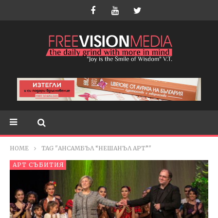
HOME
TAG "АНСАМБЪЛ “НЕШАНЪЛ АРТ”"
АРТ СЪБИТИЯ