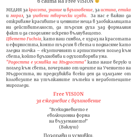
в сайта на
Free VISION
МЕДИЯ
за
красота
,
знание
и
вдъхновение
, за
истина
,
етика
и
морал
,
за
уловени т
ворч
ески изяви
. За нас е важно да
откриваме красивите и ценните неща в заобикалящата
ни действителност, да търсим духа зад формалния
факт и да споделяме искрено вълнуващото.
Цветето Fuchsia
, като наш символ, е израз на красотата
и ефирността, която търсим в света и поднасяме като
гледна точка – екзотичният и артистичен поглед към
света, който вдъхновява и одухотворява ума.
"Радостта е усмивка на Мъдростта"
като наше верую и
поглед към света
, почерпано от идеите на Учението на
Мъдростта,
ни предизвиква всеки ден да излизаме от
коловозите на утъпканите пътеки и неработещите
мирогледи.
Free VISION
за ежедневие с вдъхновение
"Всекидневието е
еволюционна форма
на възземането!"
(Ваклуш)
Поздрави и усмивки,