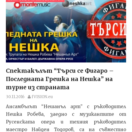
Спектакълът “Търси се Фигаро –
Последната Грешка на Нешка” на
турне из страната
30.11.2016
fVISION.eu
Ансамбълът “Нешанъл арт” с ръководител
Нешка Робева, заедно с музикантите от
Русенската опера и техния ръководител
маестро Найден Тодоров, са на съвместно