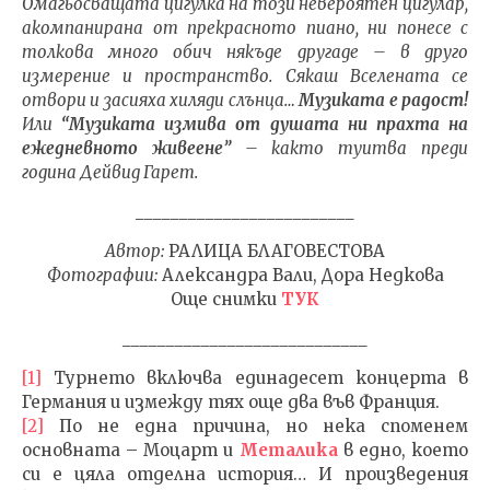
Омагьосващата цигулка на този невероятен цигулар,
акомпанирана от прекрасното пиано, ни понесе с
толкова много обич някъде другаде – в друго
измерение и пространство. Сякаш Вселената се
отвори и засияха хиляди слънца…
Музиката е радост!
Или
“Музиката измива от душата ни прахта на
ежедневното живеене”
– както туитва преди
година Дейвид Гарет.
_________________________
Автор:
РАЛИЦА БЛАГОВЕСТОВА
Фотографии:
Александра Вали, Дора Недкова
Още снимки
ТУК
____________________________
[1]
Турнето включва единадесет концерта в
Германия и измежду тях още два във Франция.
[2]
По не една причина, но нека споменем
основната – Моцарт и
Металика
в едно, което
си е цяла отделна история… И произведения