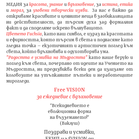
МЕДИЯ
за
красота
,
знание
и
вдъхновение
, за
истина
,
етика
и
морал
,
за
уловени т
ворч
ески изяви
. За нас е важно да
откриваме красивите и ценните неща в заобикалящата
ни действителност, да търсим духа зад формалния
факт и да споделяме искрено вълнуващото.
Цветето Fuchsia
, като наш символ, е израз на красотата
и ефирността, която търсим в света и поднасяме като
гледна точка – екзотичният и артистичен поглед към
света, който вдъхновява и одухотворява ума.
"Радостта е усмивка на Мъдростта"
като наше верую и
поглед към света
, почерпано от идеите на Учението на
Мъдростта,
ни предизвиква всеки ден да излизаме от
коловозите на утъпканите пътеки и неработещите
мирогледи.
Free VISION
за ежедневие с вдъхновение
"Всекидневието е
еволюционна форма
на възземането!"
(Ваклуш)
Поздрави и усмивки,
ЕКИП на fVISION.eu