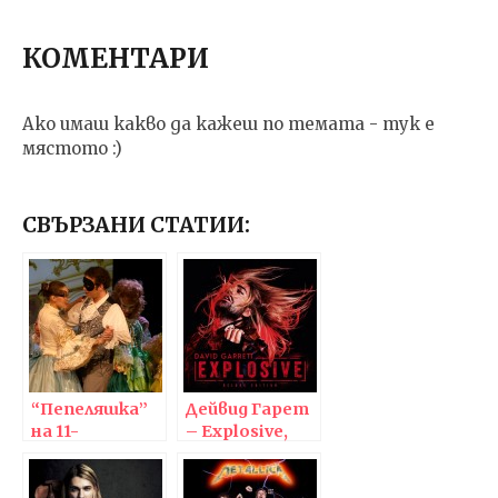
КОМЕНТАРИ
Ако имаш какво да кажеш по темата - тук е
мястото :)
СВЪРЗАНИ СТАТИИ:
“Пепеляшка”
Дейвид Гарет
на 11-
– Explosive,
годишната
музиката
Алма Дойчер:
днес!