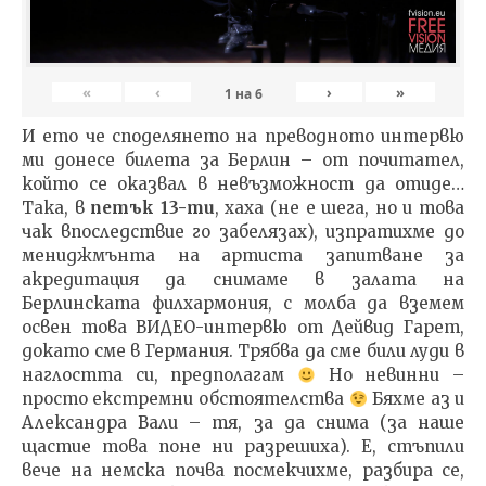
«
‹
›
»
1
на
6
И ето че споделянето на преводното интервю
ми донесе билета за Берлин – от почитател,
който се оказвал в невъзможност да отиде…
Така, в
петък 13-ти
, хаха (не е шега, но и това
чак впоследствие го забелязах), изпратихме до
мениджмънта на артиста запитване за
акредитация да снимаме в залата на
Берлинската филхармония, с молба да вземем
освен това ВИДЕО-интервю от Дейвид Гарет,
докато сме в Германия. Трябва да сме били луди в
наглостта си, предполагам
Но невинни –
просто екстремни обстоятелства
Бяхме аз и
Александра Вали – тя, за да снима (за наше
щастие това поне ни разрешиха). Е, стъпили
вече на немска почва посмекчихме, разбира се,