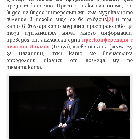
преди събитието. Просто, така или иначе, от
видео на видео интересът ми към музикалното
явление в негово лице се бе събудил
[2]
и тъй
като в българското медийно пространство за
този изпълнител няма много информации,
преведох от английски една
пресконференция с
него от Италия
(Генуа), посветена на филма му
за Паганини, тъй като ме впечатлиха
определени нюанси от погледа му по
тематиката.