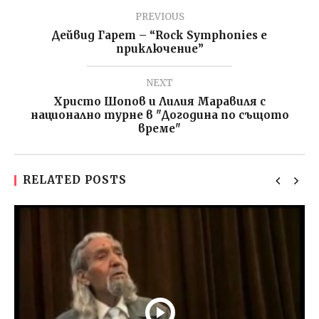
PREVIOUS
Дейвид Гарет – “Rock Symphonies е
приключение”
NEXT
Христо Шопов и Лилия Маравиля с
национално турне в "Догодина по същото
време"
RELATED POSTS