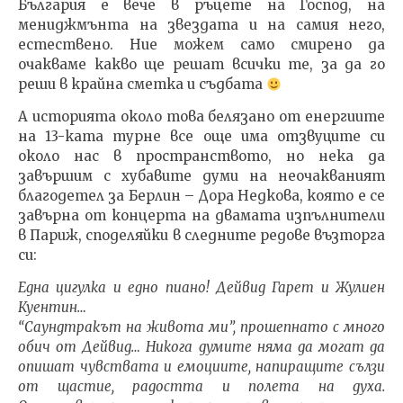
България е вече в ръцете на Господ, на
мениджмънта на звездата и на самия него,
естествено. Ние можем само смирено да
очакваме какво ще решат всички те, за да го
реши в крайна сметка и съдбата
А историята около това белязано от енергиите
на 13-ката турне все още има отзвуците си
около нас в пространството, но нека да
завършим с хубавите думи на неочакваният
благодетел за Берлин – Дора Недкова, която е се
завърна от концерта на двамата изпълнители
в Париж, споделяйки в следните редове възторга
си:
Една цигулка и едно пиано! Дейвид Гарет и Жулиен
Куентин…
“Саундтракът на живота ми”, прошепнато с много
обич от Дейвид… Никога думите няма да могат да
опишат чувствата и емоциите, напиращите сълзи
от щастие, радостта и полета на духа.