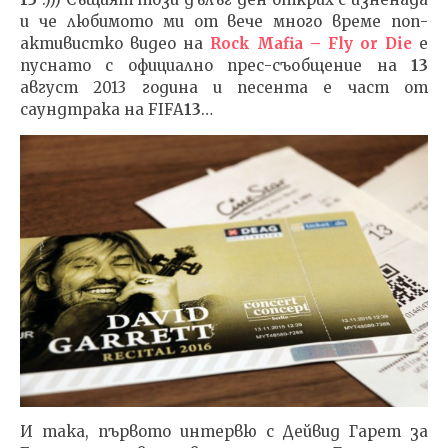
и че любимото ми от вече много време поп-
активистко видео на
Rock Mafia – Fly or Die
е
пуснато с официално прес-съобщение на
13
август 2013 година и песента е част от
саундтрака на FIFA
13
…
И така, първото интервю с Дейвид Гарет за