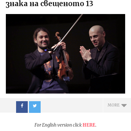
знака на свещеното 13
MORE
For English version click
HERE
.