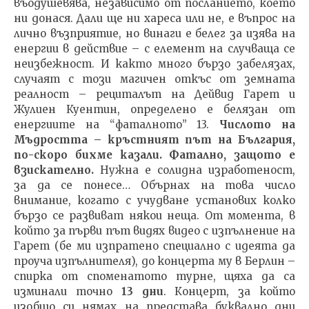
въодушевява, независимо от посланието, което
ни донася. Дали ще ни хареса или не, е въпрос на
лично възприятие, но винаги е белег за изява на
енергии в действие – с елемент на случваща се
неизбежност. И както много бързо забелязах,
случаят с този магичен откъс от земната
реалност – рециталът на Дейвид Гарет и
Жулиен Куентин, определено е белязан от
енергиите на “фаталното” 13.
Числото на
Мъдростта – кръстният път на България,
по-скоро бихме казали. Фатално, защото е
взискателно.
Нужна е солидна изработеност,
за да се понесе… Обърнах на това число
внимание, когато с учудване установих колко
бързо се развиват някои неща. От момента, в
който за първи път видях видео с изпълнение на
Гарет (бе ми изпратено специално с идеята да
проуча изпълнителя), до концерта му в Берлин –
спирка от споменатото турне, щяха да са
изминали точно
13 дни
. Концерт, за който
изобщо си нямах на представа буквално дни