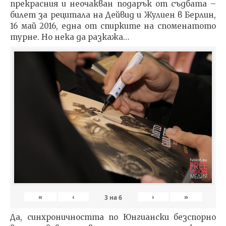
прекрасния и неочакван подарък от съдбата –
билет за рецитала на Дейвид и Жулиен в Берлин,
16 май 2016, една от спирките на споменатото
турне. Но нека да разкажа…
«
‹
›
»
3
на
6
Да, синхроничността по Юнгиански безспорно