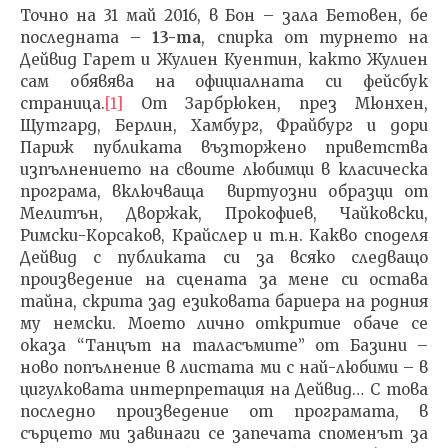
Точно на 31 май 2016, в Бон – зала Бетовен, бе
последната –
13-та
, спирка от турнето на
Дейвид Гарет и Жулиен Куентин, както Жулиен
NOW VIEWING
сам обявява на официалната си фейсбук
страница.
[1]
От Зарбрюкен, през Мюнхен,
Kласическият рецитал
ИЗКУ
Щутгард, Берлин, Хамбург, Фрайбург и дори
под знака на свещеното
ОТГЛ
Париж публиката възторжено приветства
13
ВЪЗП
изпълнението на своите любимци в класическа
ДОВЕ
07.06.2016
програма, включваща виртуозни образци от
07.06.
fVISION.eu
Мелитън, Дворжак, Прокофиев, Чайковски,
fVI
Римски-Корсаков, Крайслер и т.н. Какво споделя
Дейвид с публиката си за всяко следващо
произведение на сцената за мене си остава
тайна, скрита зад езиковата бариера на родния
му немски. Моето лично откритие обаче се
оказа “Танцът на таласъмите” от Базини –
ново попълнение в листата ми с най-любими – в
цигулковата интерпретация на Дейвид… С това
последно произведение от програмата, в
сърцето ми завинаги се запечата споменът за