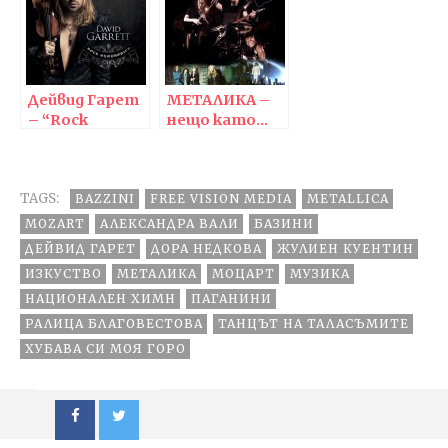
Понякога
трябва да
вярваме в
мечтите…
Дейвид Гарет
МЕТАЛИКА –
– “Rock
нещо като…
Symphonies е
ПРЕРАЖДАНЕ
приключение”
TAGS:
BAZZINI
FREE VISION MEDIA
METALLICA
MOZART
АЛЕКСАНДРА ВАЛИ
БАЗИНИ
ДЕЙВИД ГАРЕТ
ДОРА НЕДКОВА
ЖУЛИЕН КУЕНТИН
ИЗКУСТВО
МЕТАЛИКА
МОЦАРТ
МУЗИКА
НАЦИОНАЛЕН ХИМН
ПАГАНИНИ
РАЛИЦА БЛАГОВЕСТОВА
ТАНЦЪТ НА ТАЛАСЪМИТЕ
ХУБАВА СИ МОЯ ГОРО