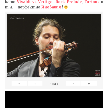
като
Vivaldi vs Vertigo
,
Rock Prelude
,
Furious
и
т.н. – перфектна
Иновация
!
«
‹
›
»
1
на
3