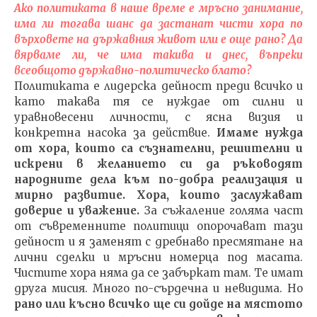
Ако политиката в наше време е мръсно занимание,
има ли тогава шанс да застанат чисти хора по
върховете на държавния живот или е още рано? Да
вярваме ли, че има такива и днес, въпреки
всеобщото държавно-политическо блато?
Политиката е лидерска дейност преди всичко и
като такава тя се нуждае от силни и
уравновесени личности, с ясна визия и
конкретна насока за действие.
Имаме нужда
от хора, които са съзнателни, решителни и
искрени в желанието си да ръководят
народните дела към по-добра реализация и
мирно развитие.
Хора, които заслужават
доверие и уважение.
За съжаление голяма част
от съвременните политици опорочават тази
дейност и я заменят с дребнаво пресмятане на
лични сделки и мръсни номерца под масата.
Чистите хора няма да се забъркат там. Те имат
друга мисия. Много по-сърдечна и невидима. Но
рано или късно всичко ще си дойде на мястото