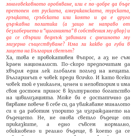
многовековното оробяване, или е по-добре да бъде
претопен от руската, американската, турската,
гръцката, сръбската или която и да е друга
държавна политика (а защо не направо от
безхаберието и “циганията” в собствения му двор) и
да се свърши веднъж завинаги с днешното му
мизерно съществуване? Има ли какво да губи в
лицето на България светът?
Ха, това е провокативен въпрос, а аз не съм
краен националист. По-скоро предпочитам да
хвърля един лек глобален поглед на нещата.
Българинът е човек преди всичко. И като всеки
човек той е уникален, ценен и неповторим и има
своя достоен принос в културното богатство
на цивилизацията. Може би е достатъчно да
вярваме повече в себе си, да уважаваме миналото
си и да работим упорито за изграждането на
бъдещето. Не, не онова светло бъдеще от
приказките, а едно съвсем нормално,
обикновено и реално бъдеще, в което да се