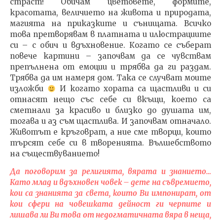
страст! Обичам цветовете, формите,
красотата, величието на живота и природата,
магията на приказките и сънищата. Всичко
това претворявам в платната и илюстрациите
си – с обич и вдъхновение. Когато се съберат
повече картини – започвам да се чувствам
препълнена от емоции и трябва да ги раздам.
Трябва да им намеря дом. Така се случват моите
изложби
И когато хората са щастливи и си
отнасят нещо със себе си вкъщи, което са
сметнали за красиво и близко до душата им,
тогава и аз съм щастлива. И започвам отначало.
Животът е кръговрат, а ние сме творци, които
търсят себе си в творенията. Вълшебството
на съществуванието!
Да поговорим за религията, вярата и знанието…
Като млад и вдъхновен човек – дете на съвремието,
кои са знанията за света, които Ви импонират, от
кои сфери на човешката дейност ги черпите и
лишава ли Ви това от недогматичната вяра в неща,