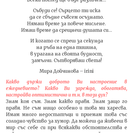
Събуди се! Сърцето ти иска
да се сбъдне съвсем осъзнато.
Нямаш време за повече мислене.
Имаш време да срещнеш душата си…
И когато се спреш за секунда
на ръба на една тишина,
в урагана на своята будност,
замълчи. Сътворяваш света!
Мира Дойчинова – irini
Какво държи доброто Ви настроение в
ежедневието? Какво Ви зарежда, обогатява,
настройва оптимистично и т.н. в този дух?
Знам коя съм. Знам какво правя. Знам защо го
правя. Не съм нищо особено и това ми харесва.
Имам много недостатъци и приемам това със
солидно чувство за хумор. Да можеш да живееш в
мир със себе си при всякакви обстоятелства е