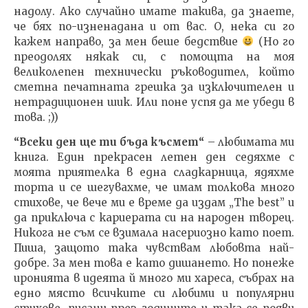
надолу. Ако случайно имате такива, да знаете,
че бях по-изненадана и от вас. О, нека си го
кажем направо, за мен беше бедствие
(Но го
преодолях някак си, с помощта на моя
великолепен технически ръководител, който
сметна печатната грешка за изключителен и
нетрадиционен шик. Или поне успя да ме убеди в
това. ;))
“Всеки ден ще ти бъда късмет
“
– любимата ми
книга. Един прекрасен летен ден седяхме с
моята приятелка в една сладкарница, ядяхме
торта и се шегувахме, че имам толкова много
стихове, че вече ми е време да издам „The best” и
да приключа с кариерата си на народен творец.
Никога не съм се взимала насериозно като поет.
Пиша, защото така чувствам любовта най-
добре. За мен това е като дишането. Но понеже
иронията в идеята й много ми хареса, събрах на
едно място всичките си любими и популярни