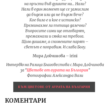
на пръсти във душите ни… Нали?
Нали в един момент ще се замислим
да бъдем или да не бъдем вече?
Кое било е и кое е истинско?
Преминахме ли пътища далечни?
Въпросите сами ще отговарят,
премахнали и сянка на тревога.
Щом дишаме, а спомените парят –
светът е поправим. И слава Богу.
Мира Дойчинова – irini
Интервю на Ралица Благовестова с Мира Дойчинова
за “
Цветове от аурата на България
”
Фотографии: Александра Вали
КЪМ ЦВЕТОВЕ ОТ АУРАТА НА БЪЛГАРИЯ
КОМЕНТАРИ