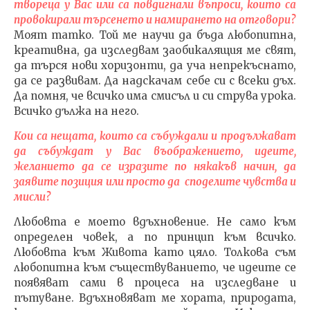
твореца у Вас или са повдигнали въпроси, които са
провокирали търсенето и намирането на отговори?
Моят татко. Той ме научи да бъда любопитна,
креативна, да изследвам заобикалящия ме свят,
да търся нови хоризонти, да уча непрекъснато,
да се развивам. Да надскачам себе си с всеки дъх.
Да помня, че всичко има смисъл и си струва урока.
Всичко дължа на него.
Кои са нещата, които са събуждали и продължават
да събуждат у Вас въображението, идеите,
желанието да се изразите по някакъв начин, да
заявите позиция или просто да споделите чувства и
мисли?
Любовта е моето вдъхновение. Не само към
определен човек, а по принцип към всичко.
Любовта към Живота като цяло. Толкова съм
любопитна към съществуванието, че идеите се
появяват сами в процеса на изследване и
пътуване. Вдъхновяват ме хората, природата,