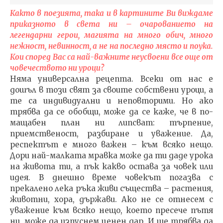
Както в поезията, така и в картините Ви виждаме
приказното в света ни – очарованието на
легендарни герои, магията на много обич, много
нежност, невинност, а не на последно място и поука.
Кои според Вас са най-важните неусвоени все още от
човечеството ни уроци?
Няма универсална рецепта. Всеки от нас е
дошъл в този свят за своите собствени уроци, а
те са индивидуални и неповторими. Но ако
трябва да се обобщи, може да се каже, че в по-
мащабен план ни липсват: търпение,
приемственост, разбиране и уважение. Да,
респектът е много важен – към всяко нещо.
Дори най-малката мравка може да ти даде урока
на живота ти, а пък какво остава за човек или
идея. В днешно време човекът погазва с
прекалено лека ръка живи същества – растения,
животни, хора, държави. Ако не се отнесем с
уважение към всяко нещо, което пресече пътя
ни, може да изпуснем ценен дар. И ще трябва да