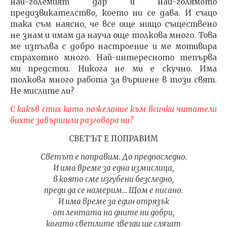
най-големият дар и най-голямото
предизвикателство, което ни се дава. И също
така съм наясно, че все още нищо съществено
не знам и имам да науча още толкова много. Това
ме изпълва с добро настроение и ме мотивира
страхотно много. Най-интересното тепърва
ми предстои. Никога не ми е скучно. Има
толкова много работа за вършене в този свят.
Не мислите ли?
С какъв стих като пожелание към всички читатели
бихте завършили разговора ни?
СВЕТЪТ Е ПОПРАВИМ
Светът е поправим. До предпоследно.
И има време за една измислица,
в която сме изгубени безследно,
преди да се намерим… Щом е писано.
И има време за един отрязък
от лентата на дните ни добри,
когато светлите звезди ще слязат