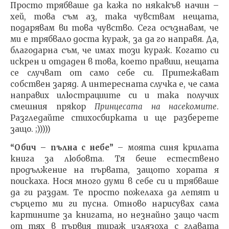
Просто трябваше да кажа по някакъв начин –
хей, това съм аз, така чувствам нещата,
подарявам ви това чувство. Сега осъзнавам, че
ми е трябвало доста кураж, за да го направя. Да,
благодарна съм, че имах този кураж. Когато си
искрен и отдаден в това, което правиш, нещата
се случват от само себе си. Притежават
собствен заряд. А интересната случка е, че сама
направих илюстрациите си и така получих
смешния прякор
Принцесата на насекомите
.
Разгледайте стихосбирката и ще разберете
защо. ;)))))
“Обич – пълна с небе”
– моята синя крилата
книга за любовта. Тя беше естествено
продължение на първата, защото хората я
поискаха. Нося много думи в себе си и трябваше
да ги раздам. Те просто пожелаха да летят и
сърцето ми ги пусна. Отново нарисувах сама
картините за книгата, но незнайно защо част
от тях в първия тираж излязоха с главата