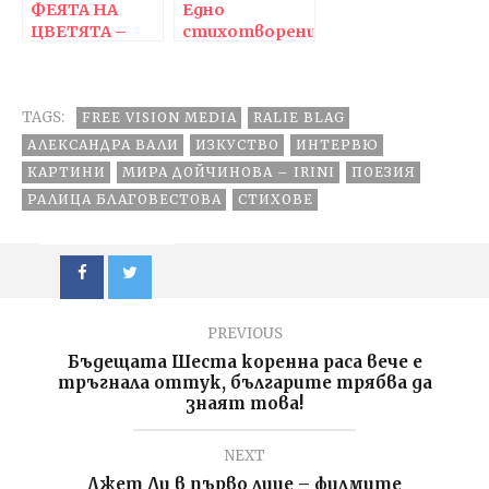
ФЕЯТА НА
Едно
ЦВЕТЯТА –
стихотворение
художничката
трябва да
Вий Дън-Хар
звучи като
мелодия и
TAGS:
FREE VISION MEDIA
когато го
RALIE BLAG
четеш, то
АЛЕКСАНДРА ВАЛИ
ИЗКУСТВО
ИНТЕРВЮ
просто да се
КАРТИНИ
МИРА ДОЙЧИНОВА – IRINI
ПОЕЗИЯ
лее
РАЛИЦА БЛАГОВЕСТОВА
СТИХОВЕ
PREVIOUS
Бъдещата Шеста коренна раса вече е
тръгнала оттук, българите трябва да
знаят това!
NEXT
Джет Ли в първо лице – филмите