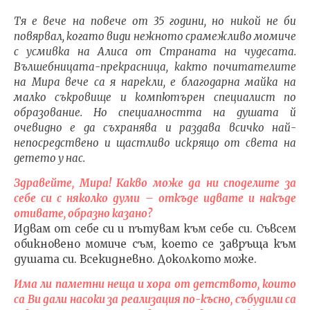
Тя е вече на повече от 35 години, но никой не би
повярвал, когато види нежното срамежливо момиче
с усмивка на Алиса от Страната на чудесата.
Вълшебницата-прекрасница, както почитателите
на Мира вече са я нарекли, е благодарна майка на
NOW VIEWING
малко съкровище и компютърен специалист по
образование. Но специалността на душата й
Целта на
ИЗКУ
очевидно е да съхранява и раздава всичко най-
съществуванието е да
ОТГЛ
непосредствено и щастливо искрящо от света на
развие и
ВЪЗП
детето у нас.
усъвършенства
ДОВЕ
осъзнаването
11.04.
Здравейте, Мира! Какво може да ни споделите за
11.04.2016
fVI
себе си с няколко думи – откъде идвате и накъде
fVISION.eu
отивате, образно казано?
Идвам от себе си и пътувам към себе си. Съвсем
обикновено момиче съм, което се завръща към
душата си. Всекидневно. Доколкото може.
Има ли паметни неща и хора от детството, които
са Ви дали насоки за реализация по-късно, събудили са