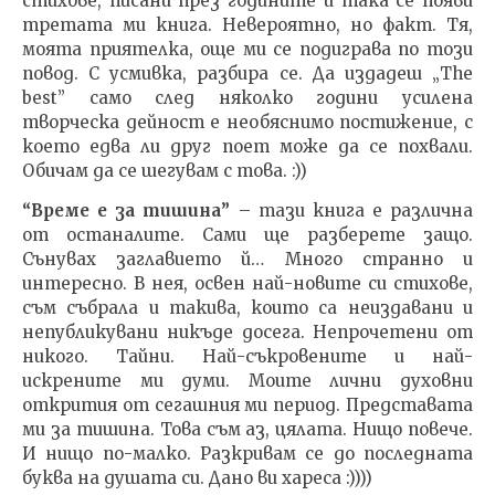
стихове, писани през годините и така се появи
третата ми книга. Невероятно, но факт. Тя,
моята приятелка, още ми се подиграва по този
повод. С усмивка, разбира се. Да издадеш „The
best” само след няколко години усилена
творческа дейност е необяснимо постижение, с
което едва ли друг поет може да се похвали.
Обичам да се шегувам с това. :))
“Време е за тишина”
– тази книга е различна
от останалите. Сами ще разберете защо.
Сънувах заглавието й… Много странно и
интересно. В нея, освен най-новите си стихове,
съм събрала и такива, които са неиздавани и
непубликувани никъде досега. Непрочетени от
никого. Тайни. Най-съкровените и най-
искрените ми думи. Моите лични духовни
открития от сегашния ми период. Представата
ми за тишина. Това съм аз, цялата. Нищо повече.
И нищо по-малко. Разкривам се до последната
буква на душата си. Дано ви хареса :))))