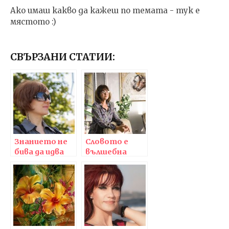
Ако имаш какво да кажеш по темата - тук е
мястото :)
СВЪРЗАНИ СТАТИИ:
Знанието не
Словото е
бива да идва
вълшебна
единствено
сила, с която
отвън и да се
трябва да сме
приема
много
дословно, цяло
внимателни
и наготово