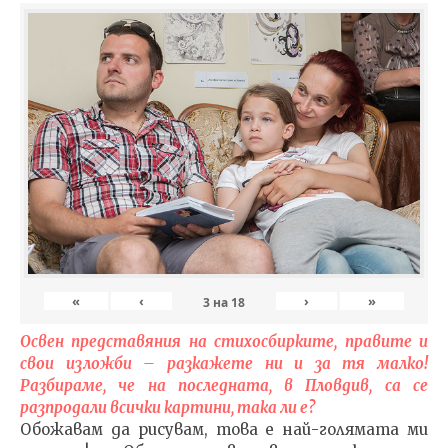
«
‹
›
»
3
на
18
Освен представяния на стихосбирките, правите и
свои изложби – разкажете ни и за тя малко!
Разбираме, че на последната, в Пловдив, са се
разпродали всички картини, така ли е?
Обожавам да рисувам, това е най-голямата ми