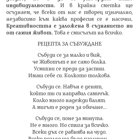
индивидуалности.
И в крайна сметка ще
осъзнаем, че всеки от нас е творец изначално,
независимо към каква професия се е насочил.
Креативността е заложена в съзнанието ни
от самия живот.
Това е смисълът на всичко.
РЕЦЕПТА ЗА СЪБУЖДАНЕ
Събуди се за малко и виж,
че Животът е не само болка.
Усмихни се преди да заспиш.
Имаш себе си. Колкото толкова.
Събуди се. Навън е денят,
който ти си направил самичък.
Колко много надежди валят.
А мигът е роден за обичане…
Събуди се, поне за минута.
Не е много. Но стига за всичко.
Всеки дъх се равнява на чудо.
Всеки поглед ще бъде различен…