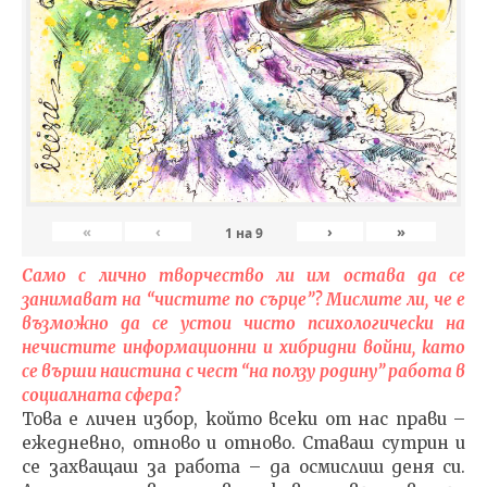
«
‹
›
»
1
на
9
Само с лично творчество ли им остава да се
занимават на “чистите по сърце”? Мислите ли, че е
възможно да се устои чисто психологически на
нечистите информационни и хибридни войни, като
се върши наистина с чест “на ползу родину” работа в
социалната сфера?
Това е личен избор, който всеки от нас прави –
ежедневно, отново и отново. Ставаш сутрин и
се захващаш за работа – да осмислиш деня си.