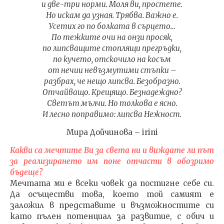
и две-три норми. Моля ви, простете.
Но искам да узная. Трябва. Важно е.
Усетих го по болката в сърцето…
По тежките очи на онзи просяк,
по липсващите стоплящи прегръдки,
по кучето, отскочило на косъм
от нечии невъзмутими стъпки –
разбрах, че нещо липсва. Безобразно.
Отчайващо. Крещящо. Безнадеждно?
Светът мълчи. Но толкова е ясно.
И лесно поправимо: липсва Нежност.
Мира Дойчинова – irini
Какви са мечтите Ви за света ни и виждате ли път
за реализирането им поне отчасти в обозримо
бъдеще?
Мечтата ми е всеки човек да постигне себе си.
Да осъществи това, което той самият е
заложил в представите и възможностите си
като пълен потенциал за развитие, с обич и