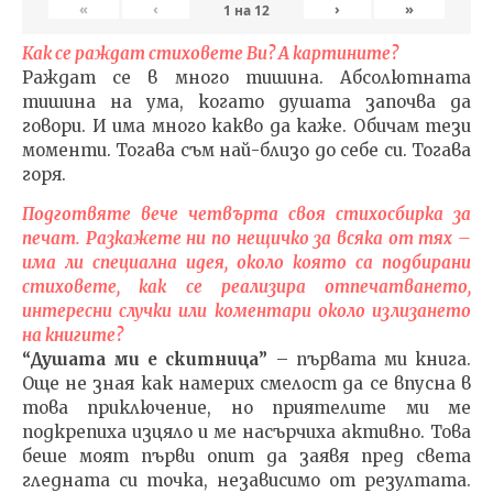
«
‹
›
»
1
на
12
Как се раждат стиховете Ви? А картините?
Раждат се в много тишина. Абсолютната
тишина на ума, когато душата започва да
говори. И има много какво да каже. Обичам тези
моменти. Тогава съм най-близо до себе си. Тогава
горя.
Подготвяте вече четвърта своя стихосбирка за
печат. Разкажете ни по нещичко за всяка от тях –
има ли специална идея, около която са подбирани
стиховете, как се реализира отпечатването,
интересни случки или коментари около излизането
на книгите?
“Душата ми е скитница”
– първата ми книга.
Още не зная как намерих смелост да се впусна в
това приключение, но приятелите ми ме
подкрепиха изцяло и ме насърчиха активно. Това
беше моят първи опит да заявя пред света
гледната си точка, независимо от резултата.