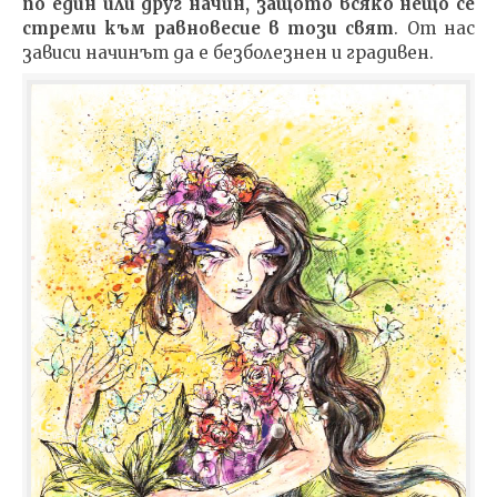
по един или друг начин, защото всяко нещо се
стреми към равновесие в този свят
. От нас
зависи начинът да е безболезнен и градивен.