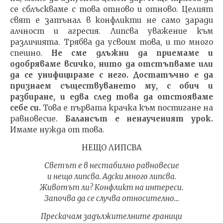
се сблъскваме с това отново и отново. Целият
свят е затънал в конфликти не само заради
алчност и агресия. Липсва уважение към
различията. Трябва да усвоим това, и то много
спешно.
Не сме длъжни да приемаме и
одобряваме всичко, нито да отстъпваме или
да се унифицираме с него. Достатъчно е да
признаем съществуването му, с обич и
разбиране, и едва след това да отстояваме
себе си.
Това е първата крачка към постигане на
равновесие.
Балансът е ненаученият урок.
Имаме нужда от това.
НЕЩО ЛИПСВА
Светът е в нестабилно равновесие
и нещо липсва. Адски много липсва.
Животът ли? Конфликт на интереси.
Започва да се случва относително…
Прескачам задължителните граници