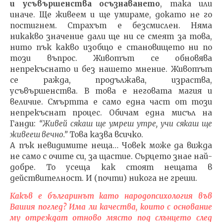
и усъвършенства осъзнаването
, така или
иначе. Ще живеем и ще умираме, докато не го
постигнем. Страхът е безсмислен. Няма
никакво значение дали ще ни се смеят за това,
нито пък какво изобщо е становището ни по
този въпрос. Животът се обновява
непрекъснато и без нашето мнение. Животът
се ражда, продължава, израства,
усъвършенства. В това е неговата магия и
величие. Смъртта е само една част от този
непрекъснат процес. Обичам една мисъл на
Ганди:
“Живей сякаш ще умреш утре, учи сякаш ще
живееш вечно.”
Това казва всичко.
А пък невидимите неща… Човек може да вижда
не само с очите си, за щастие. Сърцето знае най-
добре. То усеща как стоят нещата в
действителност. И (почти) никога не греши.
Какъв е българинът като народопсихология във
Вашия поглед? Има ли качества, които с основание
му отреждат отново място под слънцето след