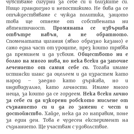
чувстваме сигурни за себе си и близките си.
Нищо грандиозно и непостижимо. Не бива да се
отъждествяваме с чужда политика, защото
това ще отнеме от собствената ни
автентичност.
Промяната се извършва
отвътре навън, а не обратното.
Споменатата цигания (явно образно казано) е
само една част от уроците, през които трябва
да преминем и да усвоим.
Обществото ни е
болно на много нива, но нека всеки да започне
лечението от самия себе си.
Тогава имаме
истински шанс да оцелеем и да израстем като
народ – заедно като държава, но и
индивидуално, като личности. Имаме много
неща, за които да се гордеем.
Нека всеки лично
за себе си да изкорени робското мислене от
съзнанието си и да го замени с чест и
достойнство.
Хайде, нека да го направим, поне
за един ден. Това е чудесен експеримент на
съзнанието. Ще участвам с удоволствие.