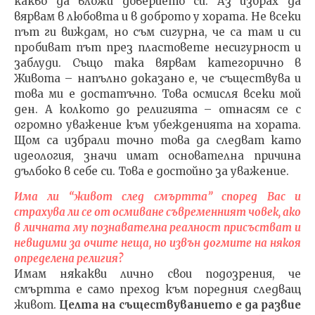
какво да вложи доверието си. Аз избрах да
вярвам в любовта и в доброто у хората. Не всеки
път ги виждам, но съм сигурна, че са там и си
пробиват път през пластовете несигурност и
заблуди. Също така вярвам категорично в
Живота – напълно доказано е, че съществува и
това ми е достатъчно. Това осмисля всеки мой
ден. А колкото до религията – отнасям се с
огромно уважение към убежденията на хората.
Щом са избрали точно това да следват като
идеология, значи имат основателна причина
дълбоко в себе си. Това е достойно за уважение.
Има ли “живот след смъртта” според Вас и
страхува ли се от осмиване съвременният човек, ако
в личната му познавателна реалност присъстват и
невидими за очите неща, но извън догмите на някоя
определена религия?
Имам някакви лично свои подозрения, че
смъртта е само преход към поредния следващ
живот.
Целта на съществуванието е да развие