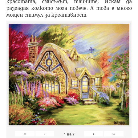
красотата, смисълът, тайните. Искам да
разгадая колкото мога повече. А това е много
мощен стимул за креативност.
«
‹
›
»
1
на
7