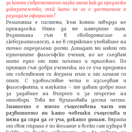
за които съвременната наука няма как да предложи
доказателства, тъй като не ги е достигнала и
разгадала официално?
Религията е система, към която твърдо не
принадлежа. Няма да ме намерите там.
Възпитана съм в свободомислие и
любознателност, а не в стриктно уповаване на
точно определени догми. Допадат ми някои от
източните философски учения, но не следвам
нито едно от тях плътно и прилежно. По
принцип съм добра ученичка, но се уча предимно
от собствения си жизнен път и от личния си
опит. С удоволствие чета и изследвам и
философията, и науката – те дават добро поле
за задаване на въпроси и за търсене на
отговори. Това ме вдъхновява доста често.
Знанието е много съществена част от
развитието ни като човешки същества и
няма да спра да се уча, докато дишам.
Вярата
от своя страна е по желание и всеки сам избира в