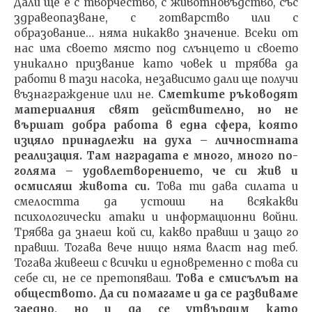
Дали ще е с творчество, с животновъдство, със
здравеопазване, с готварство или с
образование… няма никакво значение. Всеки от
нас има своето място под слънцето и своето
уникално призвание като човек и трябва да
работи в тази насока, независимо дали ще получи
възнаграждение или не.
Сметките ръководят
материалния свят действително, но не
вършат добра работа в една сфера, която
изцяло принадлежи на духа – личностната
реализация. Там наградата е много, много по-
голяма – удовлетворението, че си жив и
осмисляш живота си.
Това ти дава силата и
смелостта да устоиш на всякакви
психологически атаки и информационни войни.
Трябва да знаеш кой си, какво правиш и защо го
правиш. Тогава вече нищо няма власт над теб.
Тогава живееш с всички и едновременно с това си
себе си, не се претопяваш.
Това е смисълът на
обществото. Да си помагаме и да се развиваме
заедно, но и да се утвърдим като