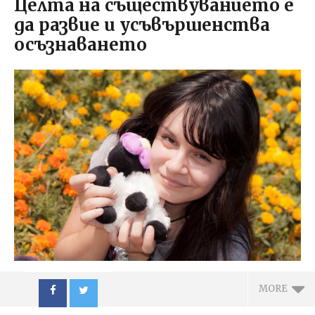
Целта на съществуванието е
да развие и усъвършенства
осъзнаването
MORE