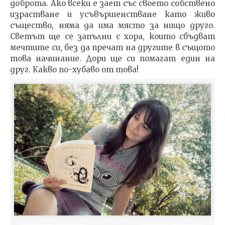
доброта. Ако всеки е зает със своето собствено
израстване и усъвършенстване като живо
същество, няма да има място за нищо друго.
Светът ще се запълни с хора, които сбъдват
мечтите си, без да пречат на другите в същото
това начинание. Дори ще си помагат един на
друг. Какво по-хубаво от това!