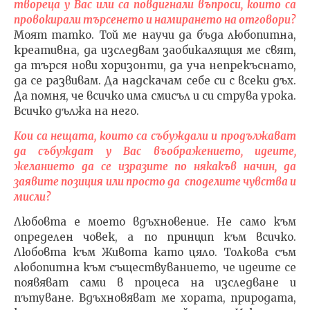
твореца у Вас или са повдигнали въпроси, които са
провокирали търсенето и намирането на отговори?
Моят татко. Той ме научи да бъда любопитна,
креативна, да изследвам заобикалящия ме свят,
да търся нови хоризонти, да уча непрекъснато,
да се развивам. Да надскачам себе си с всеки дъх.
Да помня, че всичко има смисъл и си струва урока.
Всичко дължа на него.
Кои са нещата, които са събуждали и продължават
да събуждат у Вас въображението, идеите,
желанието да се изразите по някакъв начин, да
заявите позиция или просто да споделите чувства и
мисли?
Любовта е моето вдъхновение. Не само към
определен човек, а по принцип към всичко.
Любовта към Живота като цяло. Толкова съм
любопитна към съществуванието, че идеите се
появяват сами в процеса на изследване и
пътуване. Вдъхновяват ме хората, природата,