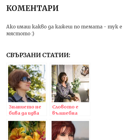
КОМЕНТАРИ
Ако имаш какво да кажеш по темата - тук е
мястото :)
СВЪРЗАНИ СТАТИИ:
Знанието не
Словото е
бива да идва
вълшебна
единствено
сила, с която
отвън и да се
трябва да сме
приема
много
дословно, цяло
внимателни