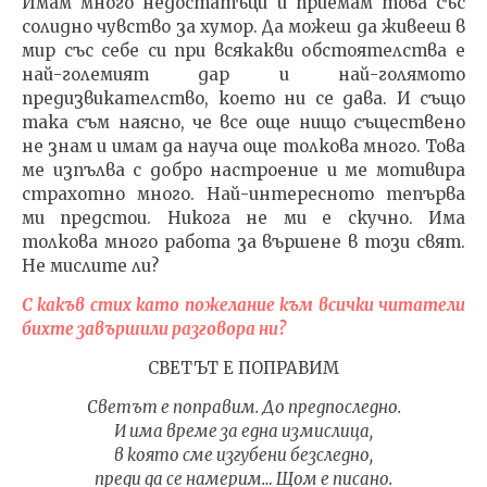
Имам много недостатъци и приемам това със
солидно чувство за хумор. Да можеш да живееш в
мир със себе си при всякакви обстоятелства е
най-големият дар и най-голямото
предизвикателство, което ни се дава. И също
така съм наясно, че все още нищо съществено
не знам и имам да науча още толкова много. Това
ме изпълва с добро настроение и ме мотивира
страхотно много. Най-интересното тепърва
ми предстои. Никога не ми е скучно. Има
толкова много работа за вършене в този свят.
Не мислите ли?
С какъв стих като пожелание към всички читатели
бихте завършили разговора ни?
СВЕТЪТ Е ПОПРАВИМ
Светът е поправим. До предпоследно.
И има време за една измислица,
в която сме изгубени безследно,
преди да се намерим… Щом е писано.