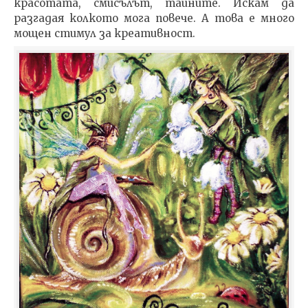
красотата, смисълът, тайните. Искам да
разгадая колкото мога повече. А това е много
мощен стимул за креативност.