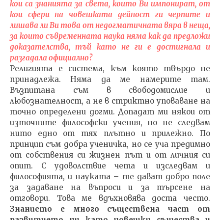
кои са знанията за света, които Ви импонират, от
кои сфери на човешката дейност ги черпите и
лишава ли Ви това от недогматичната вяра в неща,
за които съвременната наука няма как да предложи
доказателства, тъй като не ги е достигнала и
разгадала официално?
Религията е система, към която твърдо не
принадлежа. Няма да ме намерите там.
Възпитана съм в свободомислие и
любознателност, а не в стриктно уповаване на
точно определени догми. Допадат ми някои от
източните философски учения, но не следвам
нито едно от тях плътно и прилежно. По
принцип съм добра ученичка, но се уча предимно
от собствения си жизнен път и от личния си
опит. С удоволствие чета и изследвам и
философията, и науката – те дават добро поле
за задаване на въпроси и за търсене на
отговори. Това ме вдъхновява доста често.
Знанието е много съществена част от
развитието ни като човешки същества и