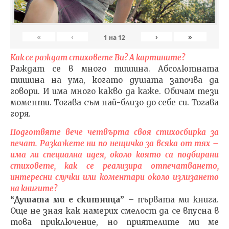
«
‹
›
»
1
на
12
Как се раждат стиховете Ви? А картините?
Раждат се в много тишина. Абсолютната
тишина на ума, когато душата започва да
говори. И има много какво да каже. Обичам тези
моменти. Тогава съм най-близо до себе си. Тогава
горя.
Подготвяте вече четвърта своя стихосбирка за
печат. Разкажете ни по нещичко за всяка от тях –
има ли специална идея, около която са подбирани
стиховете, как се реализира отпечатването,
интересни случки или коментари около излизането
на книгите?
“Душата ми е скитница”
– първата ми книга.
Още не зная как намерих смелост да се впусна в
това приключение, но приятелите ми ме