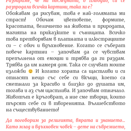
Разбираме, че на последната, в Пловдив, са се
разпродали всички картини, така ли е?
Обожавам да рисувам, това е най-голямата ми
страст! Обичам цветовете, формите,
красотата, величието на живота и природата,
магията на приказките и сънищата. Всичко
това претворявам в платната и илюстрациите
си – с обич и вдъхновение. Когато се съберат
повече картини – започвам да се чувствам
препълнена от емоции и трябва да ги раздам.
Трябва да им намеря дом. Така се случват моите
изложби
И когато хората са щастливи и си
отнасят нещо със себе си вкъщи, което са
сметнали за красиво и близко до душата им,
тогава и аз съм щастлива. И започвам отначало.
Животът е кръговрат, а ние сме творци, които
търсят себе си в творенията. Вълшебството
на съществуванието!
Да поговорим за религията, вярата и знанието…
Като млад и вдъхновен човек – дете на съвремието,