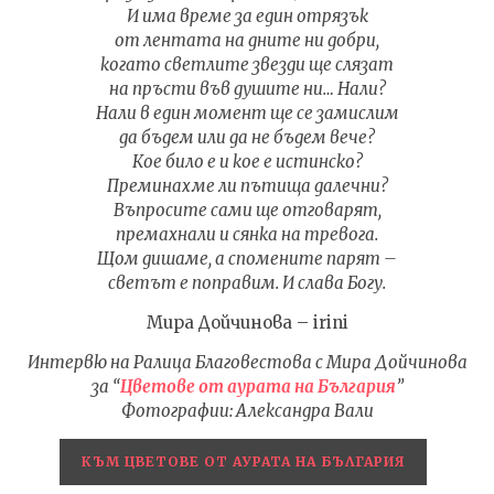
И има време за един отрязък
от лентата на дните ни добри,
когато светлите звезди ще слязат
на пръсти във душите ни… Нали?
Нали в един момент ще се замислим
да бъдем или да не бъдем вече?
Кое било е и кое е истинско?
Преминахме ли пътища далечни?
Въпросите сами ще отговарят,
премахнали и сянка на тревога.
Щом дишаме, а спомените парят –
светът е поправим. И слава Богу.
Мира Дойчинова – irini
Интервю на Ралица Благовестова с Мира Дойчинова
за “
Цветове от аурата на България
”
Фотографии: Александра Вали
КЪМ ЦВЕТОВЕ ОТ АУРАТА НА БЪЛГАРИЯ