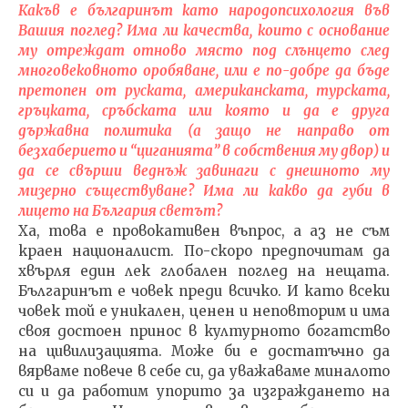
Какъв е българинът като народопсихология във
Вашия поглед? Има ли качества, които с основание
му отреждат отново място под слънцето след
многовековното оробяване, или е по-добре да бъде
претопен от руската, американската, турската,
гръцката, сръбската или която и да е друга
държавна политика (а защо не направо от
безхаберието и “циганията” в собствения му двор) и
да се свърши веднъж завинаги с днешното му
мизерно съществуване? Има ли какво да губи в
лицето на България светът?
Ха, това е провокативен въпрос, а аз не съм
краен националист. По-скоро предпочитам да
хвърля един лек глобален поглед на нещата.
Българинът е човек преди всичко. И като всеки
човек той е уникален, ценен и неповторим и има
своя достоен принос в културното богатство
на цивилизацията. Може би е достатъчно да
вярваме повече в себе си, да уважаваме миналото
си и да работим упорито за изграждането на