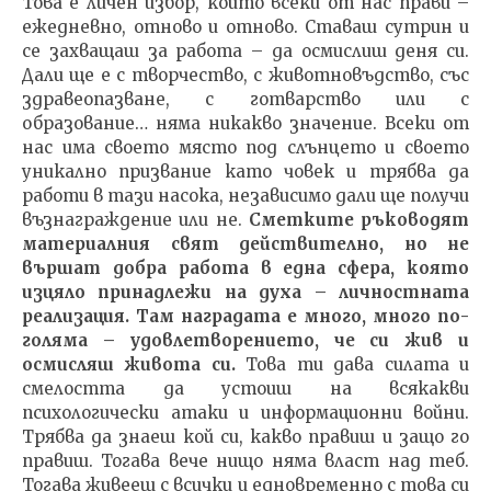
Това е личен избор, който всеки от нас прави –
ежедневно, отново и отново. Ставаш сутрин и
се захващаш за работа – да осмислиш деня си.
Дали ще е с творчество, с животновъдство, със
здравеопазване, с готварство или с
образование… няма никакво значение. Всеки от
нас има своето място под слънцето и своето
уникално призвание като човек и трябва да
работи в тази насока, независимо дали ще получи
възнаграждение или не.
Сметките ръководят
материалния свят действително, но не
вършат добра работа в една сфера, която
изцяло принадлежи на духа – личностната
реализация. Там наградата е много, много по-
голяма – удовлетворението, че си жив и
осмисляш живота си.
Това ти дава силата и
смелостта да устоиш на всякакви
психологически атаки и информационни войни.
Трябва да знаеш кой си, какво правиш и защо го
правиш. Тогава вече нищо няма власт над теб.
Тогава живееш с всички и едновременно с това си