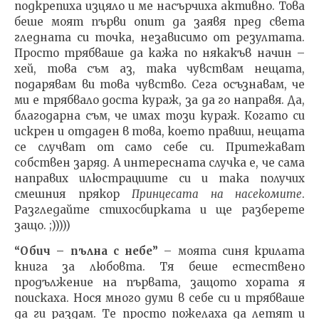
подкрепиха изцяло и ме насърчиха активно. Това
беше моят първи опит да заявя пред света
гледната си точка, независимо от резултата.
Просто трябваше да кажа по някакъв начин –
хей, това съм аз, така чувствам нещата,
подарявам ви това чувство. Сега осъзнавам, че
ми е трябвало доста кураж, за да го направя. Да,
благодарна съм, че имах този кураж. Когато си
искрен и отдаден в това, което правиш, нещата
се случват от само себе си. Притежават
собствен заряд. А интересната случка е, че сама
направих илюстрациите си и така получих
смешния прякор
Принцесата на насекомите
.
Разгледайте стихосбирката и ще разберете
защо. ;)))))
“Обич – пълна с небе”
– моята синя крилата
книга за любовта. Тя беше естествено
продължение на първата, защото хората я
поискаха. Нося много думи в себе си и трябваше
да ги раздам. Те просто пожелаха да летят и