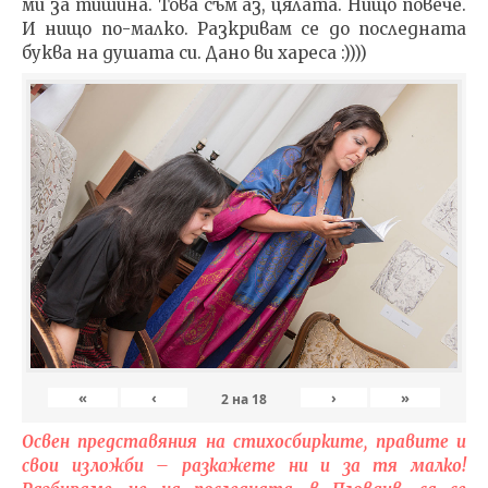
ми за тишина. Това съм аз, цялата. Нищо повече.
И нищо по-малко. Разкривам се до последната
буква на душата си. Дано ви хареса :))))
«
‹
›
»
2
на
18
Освен представяния на стихосбирките, правите и
свои изложби – разкажете ни и за тя малко!