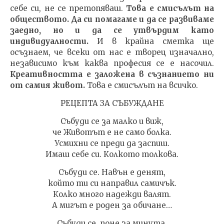
себе си, не се претопяваш.
Това е смисълът на
обществото. Да си помагаме и да се развиваме
заедно, но и да се утвърдим като
индивидуалности.
И в крайна сметка ще
осъзнаем, че всеки от нас е творец изначално,
независимо към каква професия се е насочил.
Креативността е заложена в съзнанието ни
от самия живот.
Това е смисълът на всичко.
РЕЦЕПТА ЗА СЪБУЖДАНЕ
Събуди се за малко и виж,
че Животът е не само болка.
Усмихни се преди да заспиш.
Имаш себе си. Колкото толкова.
Събуди се. Навън е денят,
който ти си направил самичък.
Колко много надежди валят.
А мигът е роден за обичане…
Събуди се, поне за минута.