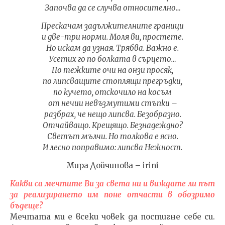
Започва да се случва относително…
Прескачам задължителните граници
и две-три норми. Моля ви, простете.
Но искам да узная. Трябва. Важно е.
Усетих го по болката в сърцето…
По тежките очи на онзи просяк,
по липсващите стоплящи прегръдки,
по кучето, отскочило на косъм
от нечии невъзмутими стъпки –
разбрах, че нещо липсва. Безобразно.
Отчайващо. Крещящо. Безнадеждно?
Светът мълчи. Но толкова е ясно.
И лесно поправимо: липсва Нежност.
Мира Дойчинова – irini
Какви са мечтите Ви за света ни и виждате ли път
за реализирането им поне отчасти в обозримо
бъдеще?
Мечтата ми е всеки човек да постигне себе си.