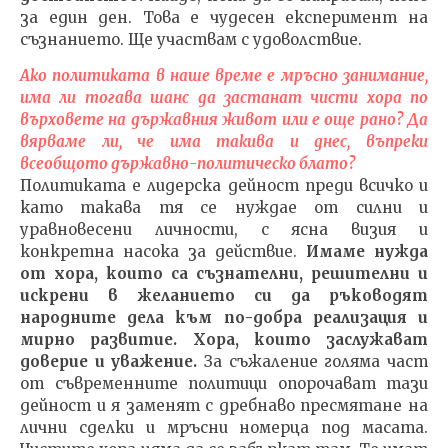
за един ден. Това е чудесен експеримент на
съзнанието. Ще участвам с удоволствие.
Ако политиката в наше време е мръсно занимание,
има ли тогава шанс да застанат чисти хора по
върховете на държавния живот или е още рано? Да
вярваме ли, че има такива и днес, въпреки
всеобщото държавно-политическо блато?
Политиката е лидерска дейност преди всичко и
като такава тя се нуждае от силни и
уравновесени личности, с ясна визия и
конкретна насока за действие.
Имаме нужда
от хора, които са съзнателни, решителни и
искрени в желанието си да ръководят
народните дела към по-добра реализация и
мирно развитие.
Хора, които заслужават
доверие и уважение.
За съжаление голяма част
от съвременните политици опорочават тази
дейност и я заменят с дребнаво пресмятане на
лични сделки и мръсни номерца под масата.