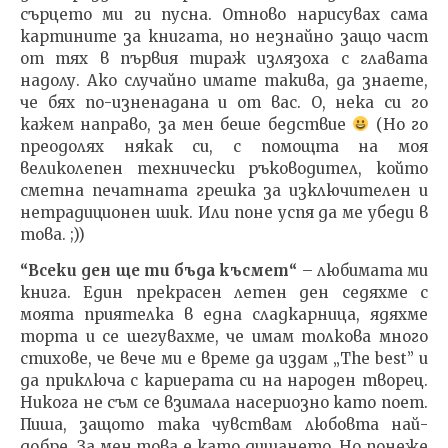
сърцето ми ги пусна. Отново нарисувах сама
картините за книгата, но незнайно защо част
от тях в първия тираж излязоха с главата
надолу. Ако случайно имате такива, да знаете,
че бях по-изненадана и от вас. О, нека си го
кажем направо, за мен беше бедствие
(Но го
преодолях някак си, с помощта на моя
великолепен технически ръководител, който
сметна печатната грешка за изключителен и
нетрадиционен шик. Или поне успя да ме убеди в
това. ;))
“Всеки ден ще ти бъда късмет
“
– любимата ми
книга. Един прекрасен летен ден седяхме с
моята приятелка в една сладкарница, ядяхме
торта и се шегувахме, че имам толкова много
стихове, че вече ми е време да издам „The best” и
да приключа с кариерата си на народен творец.
Никога не съм се взимала насериозно като поет.
Пиша, защото така чувствам любовта най-
добре. За мен това е като дишането. Но понеже