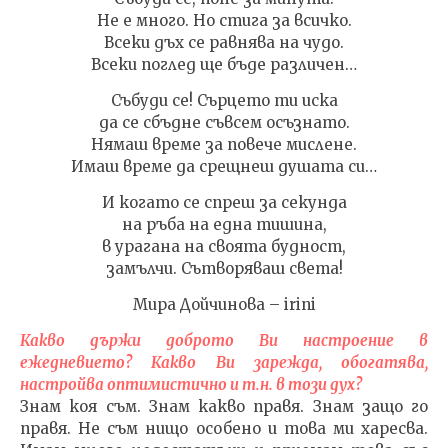
Не е много. Но стига за всичко.
Всеки дъх се равнява на чудо.
Всеки поглед ще бъде различен…
Събуди се! Сърцето ти иска
да се сбъдне съвсем осъзнато.
Нямаш време за повече мислене.
Имаш време да срещнеш душата си…
И когато се спреш за секунда
на ръба на една тишина,
в урагана на своята будност,
замълчи. Сътворяваш света!
Мира Дойчинова – irini
Какво държи доброто Ви настроение в
ежедневието? Какво Ви зарежда, обогатява,
настройва оптимистично и т.н. в този дух?
Знам коя съм. Знам какво правя. Знам защо го
правя. Не съм нищо особено и това ми харесва.