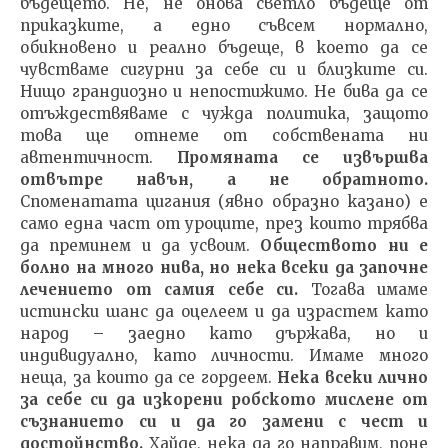
бъдещето. Не, не онова светло бъдеще от
приказките, а едно съвсем нормално,
обикновено и реално бъдеще, в което да се
чувстваме сигурни за себе си и близките си.
Нищо грандиозно и непостижимо. Не бива да се
отъждествяваме с чужда политика, защото
това ще отнеме от собствената ни
автентичност.
Промяната се извършва
отвътре навън, а не обратното.
Споменатата цигания (явно образно казано) е
само една част от уроците, през които трябва
да преминем и да усвоим.
Обществото ни е
болно на много нива, но нека всеки да започне
лечението от самия себе си.
Тогава имаме
истински шанс да оцелеем и да израстем като
народ – заедно като държава, но и
индивидуално, като личности. Имаме много
неща, за които да се гордеем.
Нека всеки лично
за себе си да изкорени робското мислене от
съзнанието си и да го замени с чест и
достойнство.
Хайде, нека да го направим, поне