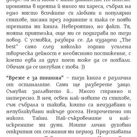
иронията в идеята й много ми хареса, събрах на
едно място всичките си любими и популярни
стихове, писани през годините и така се появи
третата ми книга. Невероятно, но факт. Тя,
моята приятелка, още ми се подиграва по този
повод. С усмивка, разбира се. Да издадеш „The
best” само след няколко години усилена
творческа дейност е необяснимо постижение, с
което едва ли друг поет може да се похвали.
Обичам да се шегувам с това. :))
“Време е за тишина”
– тази книга е различна
от останалите. Сами ще разберете защо.
Сънувах заглавието й… Много странно и
интересно. В нея, освен най-новите си стихове,
съм събрала и такива, които са неиздавани и
непубликувани никъде досега. Непрочетени от
никого. Тайни. Най-съкровените и най-
искрените ми думи. Моите лични духовни
открития от сегашния ми период. Представата