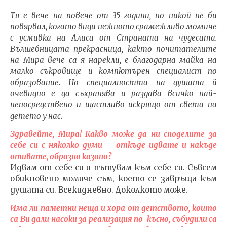
Тя е вече на повече от 35 години, но никой не би
повярвал, когато види нежното срамежливо момиче
с усмивка на Алиса от Страната на чудесата.
Вълшебницата-прекрасница, както почитателите
на Мира вече са я нарекли, е благодарна майка на
NOW VIEWING
малко съкровище и компютърен специалист по
образование. Но специалността на душата й
Целта на
ИЗКУ
очевидно е да съхранява и раздава всичко най-
съществуванието е да
ОТГЛ
непосредствено и щастливо искрящо от света на
развие и
ВЪЗП
детето у нас.
усъвършенства
ДОВЕ
осъзнаването
11.04.
Здравейте, Мира! Какво може да ни споделите за
11.04.2016
fVI
себе си с няколко думи – откъде идвате и накъде
fVISION.eu
отивате, образно казано?
Идвам от себе си и пътувам към себе си. Съвсем
обикновено момиче съм, което се завръща към
душата си. Всекидневно. Доколкото може.
Има ли паметни неща и хора от детството, които
са Ви дали насоки за реализация по-късно, събудили са