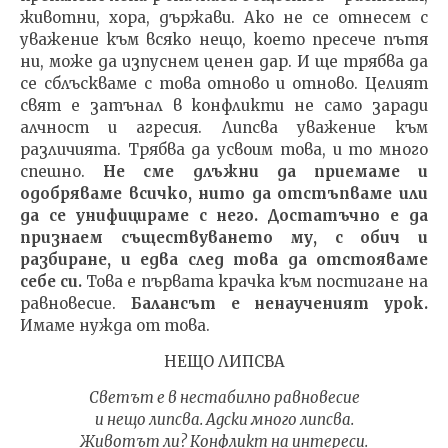
животни, хора, държави. Ако не се отнесем с
уважение към всяко нещо, което пресече пътя
ни, може да изпуснем ценен дар. И ще трябва да
се сблъскваме с това отново и отново. Целият
свят е затънал в конфликти не само заради
алчност и агресия. Липсва уважение към
различията. Трябва да усвоим това, и то много
спешно.
Не сме длъжни да приемаме и
одобряваме всичко, нито да отстъпваме или
да се унифицираме с него. Достатъчно е да
признаем съществуването му, с обич и
разбиране, и едва след това да отстояваме
себе си.
Това е първата крачка към постигане на
равновесие.
Балансът е ненаученият урок.
Имаме нужда от това.
НЕЩО ЛИПСВА
Светът е в нестабилно равновесие
и нещо липсва. Адски много липсва.
Животът ли? Конфликт на интереси.