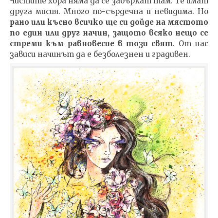
Чистите хора няма да се забъркат там. Те имат
друга мисия. Много по-сърдечна и невидима. Но
рано или късно всичко ще си дойде на мястото
по един или друг начин, защото всяко нещо се
стреми към равновесие в този свят
. От нас
зависи начинът да е безболезнен и градивен.