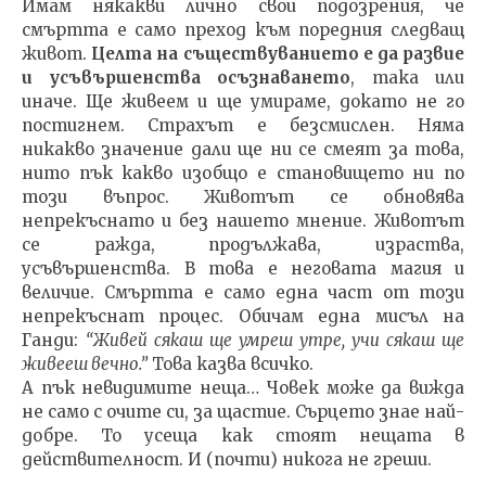
Имам някакви лично свои подозрения, че
смъртта е само преход към поредния следващ
живот.
Целта на съществуванието е да развие
и усъвършенства осъзнаването
, така или
иначе. Ще живеем и ще умираме, докато не го
постигнем. Страхът е безсмислен. Няма
никакво значение дали ще ни се смеят за това,
нито пък какво изобщо е становището ни по
този въпрос. Животът се обновява
непрекъснато и без нашето мнение. Животът
се ражда, продължава, израства,
усъвършенства. В това е неговата магия и
величие. Смъртта е само една част от този
непрекъснат процес. Обичам една мисъл на
Ганди:
“Живей сякаш ще умреш утре, учи сякаш ще
живееш вечно.”
Това казва всичко.
А пък невидимите неща… Човек може да вижда
не само с очите си, за щастие. Сърцето знае най-
добре. То усеща как стоят нещата в
действителност. И (почти) никога не греши.