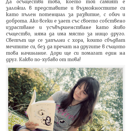
Да осъществи това, което той самият е
заложил в представите и възможностите си
като пълен потенциал за развитие, с обич и
доброта. Ако всеки е зает със своето собствено
израстване и усъвършенстване като живо
същество, няма да има място за нищо друго.
Светът ще се запълни с хора, които сбъдват
мечтите си, без да пречат на другите в същото
това начинание. Дори ще си помагат един на
друг. Какво по-хубаво от това!