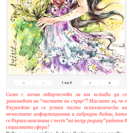
«
‹
›
»
1
на
9
Само с лично творчество ли им остава да се
занимават на “чистите по сърце”? Мислите ли, че е
възможно да се устои чисто психологически на
нечистите информационни и хибридни войни, като
се върши наистина с чест “на ползу родину” работа в
социалната сфера?