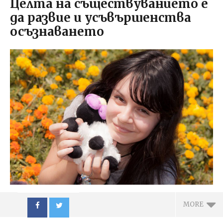
Целта на съществуванието е
да развие и усъвършенства
осъзнаването
MORE