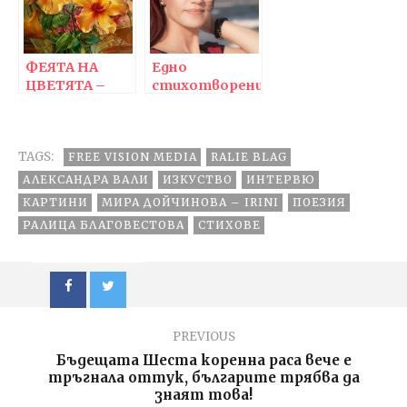
и наготово
ФЕЯТА НА
Едно
ЦВЕТЯТА –
стихотворение
художничката
трябва да
Вий Дън-Хар
звучи като
мелодия и
TAGS:
FREE VISION MEDIA
когато го
RALIE BLAG
четеш, то
АЛЕКСАНДРА ВАЛИ
ИЗКУСТВО
ИНТЕРВЮ
просто да се
КАРТИНИ
МИРА ДОЙЧИНОВА – IRINI
ПОЕЗИЯ
лее
РАЛИЦА БЛАГОВЕСТОВА
СТИХОВЕ
PREVIOUS
Бъдещата Шеста коренна раса вече е
тръгнала оттук, българите трябва да
знаят това!