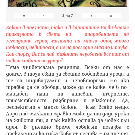
«
‹
›
»
3
на
7
Както в поезията, така и в картините Ви виждаме
приказното в света ни – очарованието на
легендарни герои, магията на много обич, много
нежност, невинност, а не на последно място и поука.
Кои според Вас са най-важните неусвоени все още от
човечеството ни уроци?
Няма универсална рецепта. Всеки от нас е
дошъл в този свят за своите собствени уроци, а
те са индивидуални и неповторими. Но ако
трябва да се обобщи, може да се каже, че в по-
мащабен план ни липсват: търпение,
приемственост, разбиране и уважение. Да,
респектът е много важен – към всяко нещо.
Дори най-малката мравка може да ти даде урока
на живота ти, а пък какво остава за човек или
идея. В днешно време човекът погазва с
прекалено лека ръка живи същества – растения,