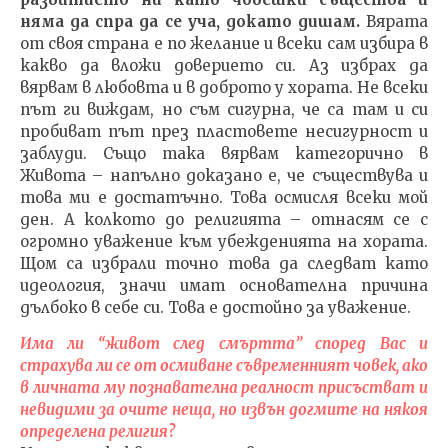
няма да спра да се уча, докато дишам.
Вярата
от своя страна е по желание и всеки сам избира в
какво да вложи доверието си. Аз избрах да
вярвам в любовта и в доброто у хората. Не всеки
път ги виждам, но съм сигурна, че са там и си
пробиват път през пластовете несигурност и
заблуди. Също така вярвам категорично в
Живота – напълно доказано е, че съществува и
това ми е достатъчно. Това осмисля всеки мой
ден. А колкото до религията – отнасям се с
огромно уважение към убежденията на хората.
Щом са избрали точно това да следват като
идеология, значи имат основателна причина
дълбоко в себе си. Това е достойно за уважение.
Има ли “живот след смъртта” според Вас и
страхува ли се от осмиване съвременният човек, ако
в личната му познавателна реалност присъстват и
невидими за очите неща, но извън догмите на някоя
определена религия?