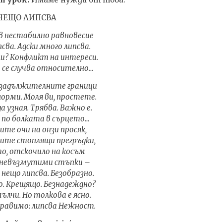
НЕЩО ЛИПСВА
в нестабилно равновесие
псва. Адски много липсва.
? Конфликт на интереси.
а се случва относително…
 задължителните граници
норми. Моля ви, простете.
а узная. Трябва. Важно е.
о по болката в сърцето…
те очи на онзи просяк,
ите стоплящи прегръдки,
то, отскочило на косъм
 невъзмутими стъпки –
е нещо липсва. Безобразно.
. Крещящо. Безнадеждно?
лчи. Но толкова е ясно.
правимо: липсва Нежност.