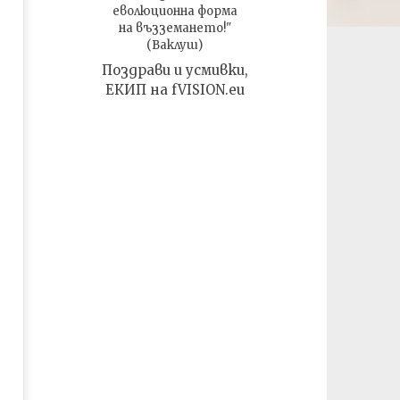
fVISION.eu
еволюционна форма
на възземането!"
(Ваклуш)
Поздрави и усмивки,
ЕКИП на fVISION.eu