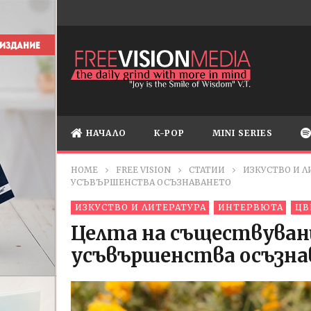
НАЧАЛО
K-POP
MINI SERIES
HOME
FREE VISION
СТАТИИ
ИЗКУСТВО И Л
УСЪВЪРШЕНСТВА ОСЪЗНАВАНЕТО
ИЗКУСТВО И ЛИТЕРАТУРА
ИНТЕРВЮТА
ЦВ
Целта на съществувани
усъвършенства осъзн