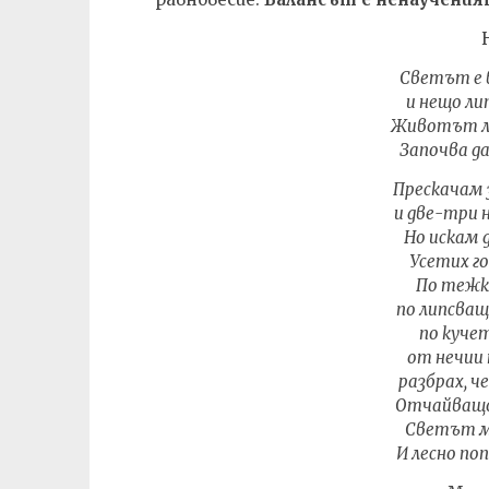
Светът е 
и нещо ли
Животът ли
Започва д
Прескачам
и две-три 
Но искам д
Усетих г
По тежки
по липсващ
по куче
от нечии
разбрах, ч
Отчайващо
Светът мъ
И лесно по