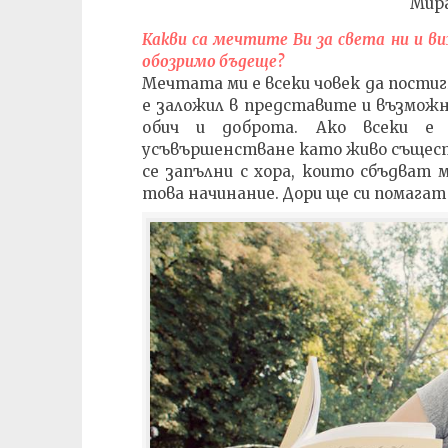
Мира
Какви са мечтите Ви за света ни и в
обозримо бъдеще?
Мечтата ми е всеки човек да постиг
е заложил в представите и възможн
обич и доброта. Ако всеки е 
усъвършенстване като живо съществ
се запълни с хора, които сбъдват 
това начинание. Дори ще си помагат 