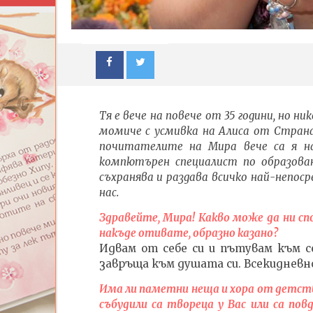
Тя е вече на повече от 35 години, но 
момиче с усмивка на Алиса от Стран
почитателите на Мира вече са я на
компютърен специалист по образован
съхранява и раздава всичко най-непос
нас.
NOW VIEWING
Здравейте, Мира! Какво може да ни спо
накъде отивате, образно казано?
Целта на съществуванието е
ИЗКУСТ
Идвам от себе си и пътувам към се
да развие и усъвършенства
ДЕТЕ: В
завръща към душата си. Всекидневн
осъзнаването
| Изложб
11.04.2016
11.04.2016
Има ли паметни неща и хора от детство
fVISION.eu
fVISION
събудили са твореца у Вас или са пов