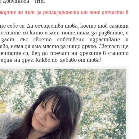
 Дойчинова – irini
иждате ли път за реализирането им поне отчасти в
не себе си. Да осъществи това, което той самият
остите си като пълен потенциал за развитие, с
зает със своето собствено израстване и
о, няма да има място за нищо друго. Светът ще
мечтите си, без да пречат на другите в същото
един на друг. Какво по-хубаво от това!