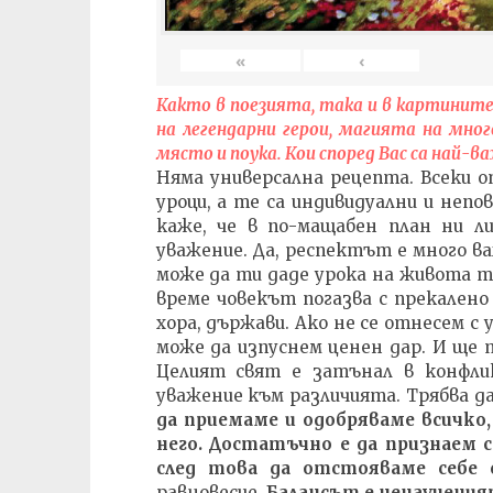
«
‹
Както в поезията, така и в картинит
на легендарни герои, магията на мног
място и поука. Кои според Вас са най-
Няма универсална рецепта. Всеки о
уроци, а те са индивидуални и непо
каже, че в по-мащабен план ни л
уважение. Да, респектът е много в
може да ти даде урока на живота ти
време човекът погазва с прекалено
хора, държави. Ако не се отнесем с
може да изпуснем ценен дар. И ще т
Целият свят е затънал в конфлик
уважение към различията. Трябва да
да приемаме и одобряваме всичко
него. Достатъчно е да признаем с
след това да отстояваме себе с
равновесие.
Балансът е ненаучения