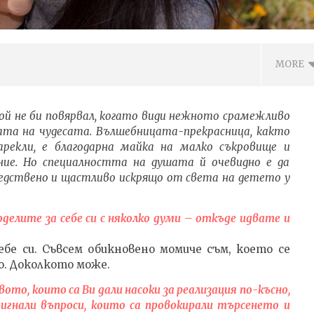
MORE
никой не би повярвал, когато види нежното срамежливо
ата на чудесата. Вълшебницата-прекрасница, както
рекли, е благодарна майка на малко съкровище и
ие. Но специалността на душата й очевидно е да
редствено и щастливо искрящо от света на детето у
делите за себе си с няколко думи – откъде идвате и
ВОТО ДА ОТГЛЕЖДАШ
Metallica – No Leaf Clover, текст
бе си. Съвсем обикновено момиче съм, което се
ЪЗПИТАНИЕ С ДОВЕРИЕ
с ПРЕВОД на български
о. Доколкото може.
а
11.04.2016
fVISION.eu
то, които са Ви дали насоки за реализация по-късно,
.eu
дигнали въпроси, които са провокирали търсенето и