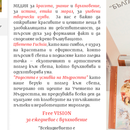
МЕДИЯ
за
красота
,
знание
и
вдъхновение
,
за
истина
,
етика
и
морал
,
за
уловени
т
ворч
ески изяви
. За нас е важно да
откриваме красивите и ценните неща в
заобикалящата ни действителност, да
търсим духа зад формалния факт и да
споделяме искрено вълнуващото.
Цветето Fuchsia
, като наш символ, е израз
на красотата и ефирността, която
търсим в света и поднасяме като гледна
точка – екзотичният и артистичен
поглед към света, който вдъхновява и
одухотворява ума.
"Радостта е усмивка на Мъдростта"
като
наше верую и поглед към света
,
почерпано от идеите на Учението на
Мъдростта,
ни предизвиква всеки ден да
излизаме от коловозите на утъпканите
ПЪТЯТ на Stray Kids в РЕАЛИТИ
Песента FREEze на Stray 
пътеки и неработещите мирогледи.
ФОРМАТА Kingdom: Legendary
какво се крие в текста 
War
погледа на Корейската
Free VISION
култура, ЧАСТ 1
11.04.2016
за ежедневие с вдъхновение
11.04.2016
fVISION.eu
"Всекидневието е