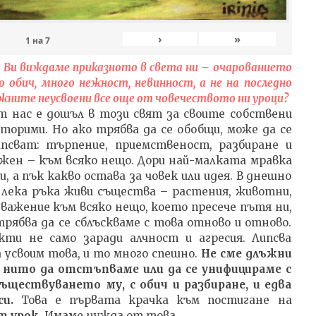
›
»
1
на
7
е Ви виждаме приказното в света ни – очарованието
о обич, много нежност, невинност, а не на последно
важните неусвоени все още от човечеството ни уроци?
т нас е дошъл в този свят за своите собствени
вторими. Но ако трябва да се обобщи, може да се
ипсват: търпение, приемственост, разбиране и
ажен – към всяко нещо. Дори най-малката мравка
, а пък какво остава за човек или идея. В днешно
 лека ръка живи същества – растения, животни,
 уважение към всяко нещо, което пресече пътя ни,
рябва да се сблъскваме с това отново и отново.
ти не само заради алчност и агресия. Липсва
 усвоим това, и то много спешно.
Не сме длъжни
, нито да отстъпваме или да се унифицираме с
ъществуването му, с обич и разбиране, и едва
и.
Това е първата крачка към постигане на
т урок.
Имаме нужда от това.