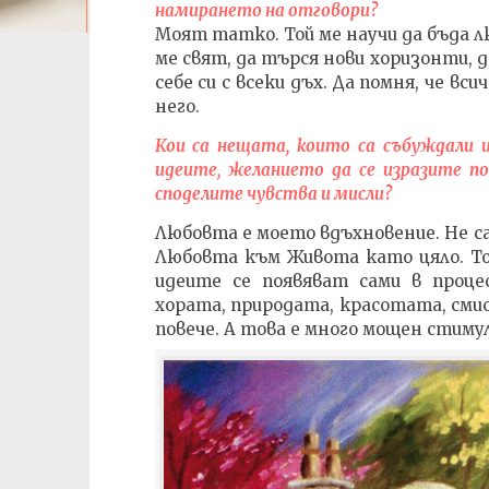
намирането на отговори?
Моят татко. Той ме научи да бъда л
ме свят, да търся нови хоризонти, д
себе си с всеки дъх. Да помня, че вс
него.
Кои са нещата, които са събуждали 
идеите, желанието да се изразите по
споделите чувства и мисли?
Любовта е моето вдъхновение. Не са
Любовта към Живота като цяло. Т
идеите се появяват сами в проце
хората, природата, красотата, сми
повече. А това е много мощен стиму