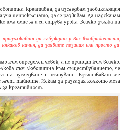
юбопитна, креативна, да изследвам заобикалящия
а уча непрекъснато, да се развивам. Да надскачам
ичко има смисъл и си струва урока. Всичко дължа на
и продължават да събуждат у Вас въображението,
 някакъв начин, да заявите позиция или просто да
мо към определен човек, а по принцип към всичко.
олкова съм любопитна към съществуванието, че
са на изследване и пътуване. Вдъхновяват ме
сълът, тайните. Искам да разгадая колкото мога
л за креативност.