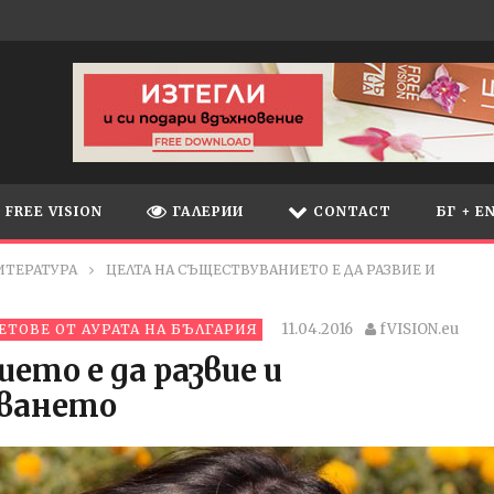
FREE VISION
ГАЛЕРИИ
CONTACT
БГ + E
ИТЕРАТУРА
ЦЕЛТА НА СЪЩЕСТВУВАНИЕТО Е ДА РАЗВИЕ И
11.04.2016
fVISION.eu
ЕТОВЕ ОТ АУРАТА НА БЪЛГАРИЯ
ето е да развие и
аването