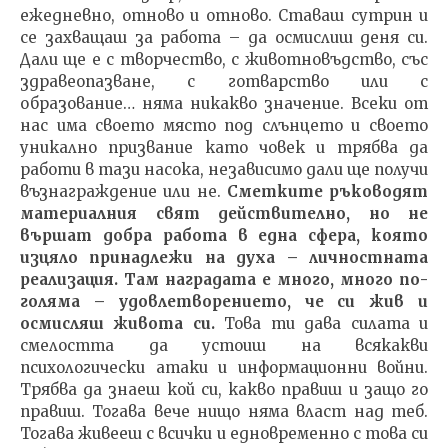
ежедневно, отново и отново. Ставаш сутрин и
се захващаш за работа – да осмислиш деня си.
Дали ще е с творчество, с животновъдство, със
здравеопазване, с готварство или с
образование… няма никакво значение. Всеки от
нас има своето място под слънцето и своето
уникално призвание като човек и трябва да
работи в тази насока, независимо дали ще получи
възнаграждение или не.
Сметките ръководят
материалния свят действително, но не
вършат добра работа в една сфера, която
изцяло принадлежи на духа – личностната
реализация. Там наградата е много, много по-
голяма – удовлетворението, че си жив и
осмисляш живота си.
Това ти дава силата и
смелостта да устоиш на всякакви
психологически атаки и информационни войни.
Трябва да знаеш кой си, какво правиш и защо го
правиш. Тогава вече нищо няма власт над теб.
Тогава живееш с всички и едновременно с това си