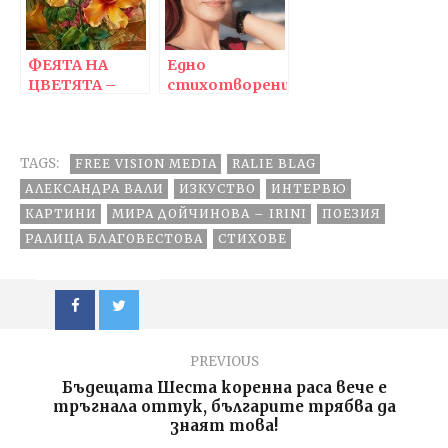
и наготово
ФЕЯТА НА
Едно
ЦВЕТЯТА –
стихотворение
художничката
трябва да
Вий Дън-Хар
звучи като
мелодия и
TAGS:
FREE VISION MEDIA
когато го
RALIE BLAG
четеш, то
АЛЕКСАНДРА ВАЛИ
ИЗКУСТВО
ИНТЕРВЮ
просто да се
КАРТИНИ
МИРА ДОЙЧИНОВА – IRINI
ПОЕЗИЯ
лее
РАЛИЦА БЛАГОВЕСТОВА
СТИХОВЕ
PREVIOUS
Бъдещата Шеста коренна раса вече е
тръгнала оттук, българите трябва да
знаят това!