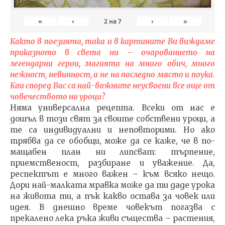
«
‹
›
»
2
на
7
Както в поезията, така и в картините Ви виждаме
приказното в света ни – очарованието на
легендарни герои, магията на много обич, много
нежност, невинност, а не на последно място и поука.
Кои според Вас са най-важните неусвоени все още от
човечеството ни уроци?
Няма универсална рецепта. Всеки от нас е
дошъл в този свят за своите собствени уроци, а
те са индивидуални и неповторими. Но ако
трябва да се обобщи, може да се каже, че в по-
мащабен план ни липсват: търпение,
приемственост, разбиране и уважение. Да,
респектът е много важен – към всяко нещо.
Дори най-малката мравка може да ти даде урока
на живота ти, а пък какво остава за човек или
идея. В днешно време човекът погазва с
прекалено лека ръка живи същества – растения,