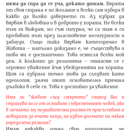
няма да спра да се уча, докато дишам.
Вярата
от своя страна е по желание и всеки сам избира в
какво да вложи доверието си. Аз избрах да
вярвам в любовта и в доброто у хората. Не всеки
път ги виждам, но съм сигурна, че са там и си
пробиват път през пластовете несигурност и
заблуди. Също така вярвам категорично в
Живота – напълно доказано е, че съществува и
това ми е достатъчно. Това осмисля всеки мой
ден. А колкото до религията – отнасям се с
огромно уважение към убежденията на хората.
Щом са избрали точно това да следват като
идеология, значи имат основателна причина
дълбоко в себе си. Това е достойно за уважение.
Има ли “живот след смъртта” според Вас и
страхува ли се от осмиване съвременният човек, ако
в личната му познавателна реалност присъстват и
невидими за очите неща, но извън догмите на някоя
определена религия?
Имам някакви лично свои подозрения, че