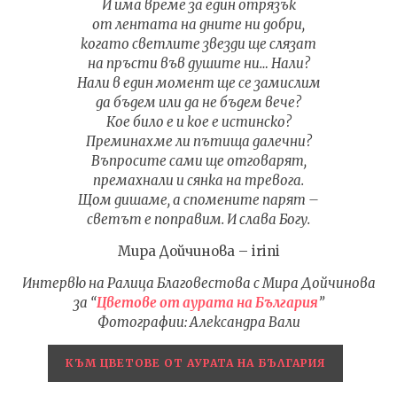
И има време за един отрязък
от лентата на дните ни добри,
когато светлите звезди ще слязат
на пръсти във душите ни… Нали?
Нали в един момент ще се замислим
да бъдем или да не бъдем вече?
Кое било е и кое е истинско?
Преминахме ли пътища далечни?
Въпросите сами ще отговарят,
премахнали и сянка на тревога.
Щом дишаме, а спомените парят –
светът е поправим. И слава Богу.
Мира Дойчинова – irini
Интервю на Ралица Благовестова с Мира Дойчинова
за “
Цветове от аурата на България
”
Фотографии: Александра Вали
КЪМ ЦВЕТОВЕ ОТ АУРАТА НА БЪЛГАРИЯ