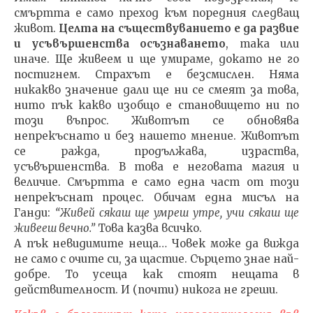
смъртта е само преход към поредния следващ
живот.
Целта на съществуванието е да развие
и усъвършенства осъзнаването
, така или
иначе. Ще живеем и ще умираме, докато не го
постигнем. Страхът е безсмислен. Няма
никакво значение дали ще ни се смеят за това,
нито пък какво изобщо е становището ни по
този въпрос. Животът се обновява
непрекъснато и без нашето мнение. Животът
се ражда, продължава, израства,
усъвършенства. В това е неговата магия и
величие. Смъртта е само една част от този
непрекъснат процес. Обичам една мисъл на
Ганди:
“Живей сякаш ще умреш утре, учи сякаш ще
живееш вечно.”
Това казва всичко.
А пък невидимите неща… Човек може да вижда
не само с очите си, за щастие. Сърцето знае най-
добре. То усеща как стоят нещата в
действителност. И (почти) никога не греши.