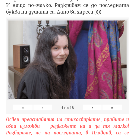
И нищо по-малко. Разкривам се до последната
буква на душата си. Дано ви хареса :))))
«
‹
›
»
1
на
18
Освен представяния на стихосбирките, правите и
свои изложби – разкажете ни и за тя малко!
Разбираме, че на последната, в Пловдив, са се