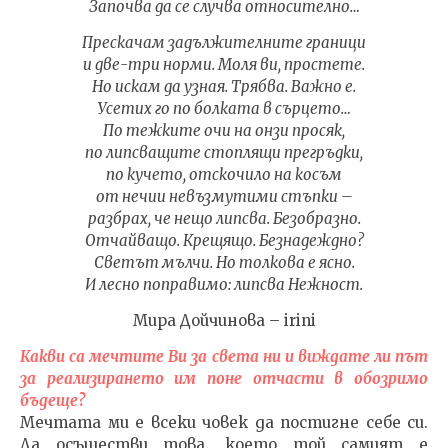
Започва да се случва относително…
Прескачам задължителните граници
и две-три норми. Моля ви, простете.
Но искам да узная. Трябва. Важно е.
Усетих го по болката в сърцето…
По тежките очи на онзи просяк,
по липсващите стоплящи прегръдки,
по кучето, отскочило на косъм
от нечии невъзмутими стъпки –
разбрах, че нещо липсва. Безобразно.
Отчайващо. Крещящо. Безнадеждно?
Светът мълчи. Но толкова е ясно.
И лесно поправимо: липсва Нежност.
Мира Дойчинова – irini
Какви са мечтите Ви за света ни и виждате ли път
за реализирането им поне отчасти в обозримо
бъдеще?
Мечтата ми е всеки човек да постигне себе си.
Да осъществи това, което той самият е