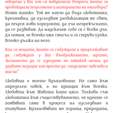
твореца у Вас или са повдигнали въпроси, които са
провокирали търсенето и намирането на отговори?
Моят татко. Той ме научи да бъда любопитна,
креативна, да изследвам заобикалящия ме свят,
да търся нови хоризонти, да уча непрекъснато,
да се развивам. Да надскачам себе си с всеки дъх.
Да помня, че всичко има смисъл и си струва урока.
Всичко дължа на него.
Кои са нещата, които са събуждали и продължават
да събуждат у Вас въображението, идеите,
желанието да се изразите по някакъв начин, да
заявите позиция или просто да споделите чувства и
мисли?
Любовта е моето вдъхновение. Не само към
определен човек, а по принцип към всичко.
Любовта към Живота като цяло. Толкова съм
любопитна към съществуванието, че идеите се
появяват сами в процеса на изследване и
пътуване. Вдъхновяват ме хората, природата,