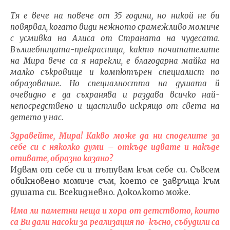
Тя е вече на повече от 35 години, но никой не би
повярвал, когато види нежното срамежливо момиче
с усмивка на Алиса от Страната на чудесата.
Вълшебницата-прекрасница, както почитателите
на Мира вече са я нарекли, е благодарна майка на
NOW VIEWING
малко съкровище и компютърен специалист по
образование. Но специалността на душата й
Целта на
ИЗКУ
очевидно е да съхранява и раздава всичко най-
съществуванието е да
ОТГЛ
непосредствено и щастливо искрящо от света на
развие и
ВЪЗП
детето у нас.
усъвършенства
ДОВЕ
осъзнаването
11.04.
Здравейте, Мира! Какво може да ни споделите за
11.04.2016
fVI
себе си с няколко думи – откъде идвате и накъде
fVISION.eu
отивате, образно казано?
Идвам от себе си и пътувам към себе си. Съвсем
обикновено момиче съм, което се завръща към
душата си. Всекидневно. Доколкото може.
Има ли паметни неща и хора от детството, които
са Ви дали насоки за реализация по-късно, събудили са