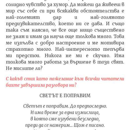
солидно чувство за хумор. Да можеш да живееш в
мир със себе си при всякакви обстоятелства е
най-големият дар и най-голямото
предизвикателство, което ни се дава. И също
така съм наясно, че все още нищо съществено
не знам и имам да науча още толкова много. Това
ме изпълва с добро настроение и ме мотивира
страхотно много. Най-интересното тепърва
ми предстои. Никога не ми е скучно. Има
толкова много работа за вършене в този свят.
Не мислите ли?
С какъв стих като пожелание към всички читатели
бихте завършили разговора ни?
СВЕТЪТ Е ПОПРАВИМ
Светът е поправим. До предпоследно.
И има време за една измислица,
в която сме изгубени безследно,
преди да се намерим… Щом е писано.