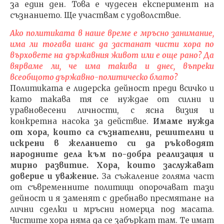
за един ден. Това е чудесен експеримент на
съзнанието. Ще участвам с удоволствие.
Ако политиката в наше време е мръсно занимание,
има ли тогава шанс да застанат чисти хора по
върховете на държавния живот или е още рано? Да
вярваме ли, че има такива и днес, въпреки
всеобщото държавно-политическо блато?
Политиката е лидерска дейност преди всичко и
като такава тя се нуждае от силни и
уравновесени личности, с ясна визия и
конкретна насока за действие.
Имаме нужда
от хора, които са съзнателни, решителни и
искрени в желанието си да ръководят
народните дела към по-добра реализация и
мирно развитие.
Хора, които заслужават
доверие и уважение.
За съжаление голяма част
от съвременните политици опорочават тази
дейност и я заменят с дребнаво пресмятане на
лични сделки и мръсни номерца под масата.
Чистите хора няма да се забъркат там. Те имат