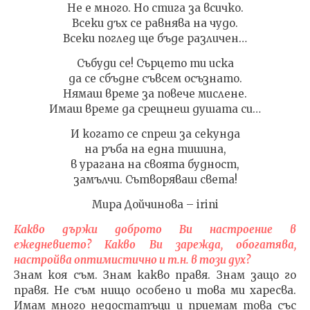
Не е много. Но стига за всичко.
Всеки дъх се равнява на чудо.
Всеки поглед ще бъде различен…
Събуди се! Сърцето ти иска
да се сбъдне съвсем осъзнато.
Нямаш време за повече мислене.
Имаш време да срещнеш душата си…
И когато се спреш за секунда
на ръба на една тишина,
в урагана на своята будност,
замълчи. Сътворяваш света!
Мира Дойчинова – irini
Какво държи доброто Ви настроение в
ежедневието? Какво Ви зарежда, обогатява,
настройва оптимистично и т.н. в този дух?
Знам коя съм. Знам какво правя. Знам защо го
правя. Не съм нищо особено и това ми харесва.
Имам много недостатъци и приемам това със