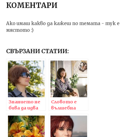
КОМЕНТАРИ
Ако имаш какво да кажеш по темата - тук е
мястото :)
СВЪРЗАНИ СТАТИИ:
Знанието не
Словото е
бива да идва
вълшебна
единствено
сила, с която
отвън и да се
трябва да сме
приема
много
дословно, цяло
внимателни