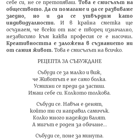
себе си, не се претопяваш.
Това е смисълът на
обществото. Да си помагаме и да се развиваме
заедно, но и да се утвърдим като
индивидуалности.
И в крайна сметка ще
осъзнаем, че всеки от нас е творец изначално,
независимо към каква професия се е насочил.
Креативността е заложена в съзнанието ни
от самия живот.
Това е смисълът на всичко.
РЕЦЕПТА ЗА СЪБУЖДАНЕ
Събуди се за малко и виж,
че Животът е не само болка.
Усмихни се преди да заспиш.
Имаш себе си. Колкото толкова.
Събуди се. Навън е денят,
който ти си направил самичък.
Колко много надежди валят.
А мигът е роден за обичане…
Събуди се, поне за минута.