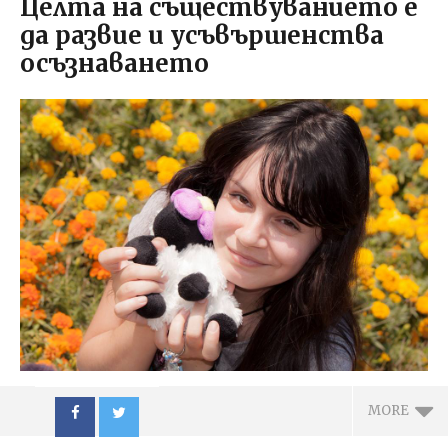
Целта на съществуванието е
да развие и усъвършенства
осъзнаването
MORE