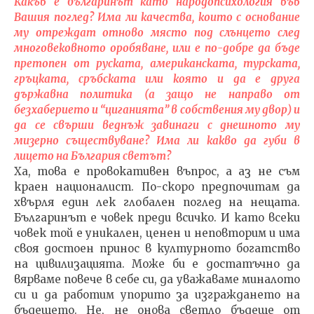
Какъв е българинът като народопсихология във
Вашия поглед? Има ли качества, които с основание
му отреждат отново място под слънцето след
многовековното оробяване, или е по-добре да бъде
претопен от руската, американската, турската,
гръцката, сръбската или която и да е друга
държавна политика (а защо не направо от
безхаберието и “циганията” в собствения му двор) и
да се свърши веднъж завинаги с днешното му
мизерно съществуване? Има ли какво да губи в
лицето на България светът?
Ха, това е провокативен въпрос, а аз не съм
краен националист. По-скоро предпочитам да
хвърля един лек глобален поглед на нещата.
Българинът е човек преди всичко. И като всеки
човек той е уникален, ценен и неповторим и има
своя достоен принос в културното богатство
на цивилизацията. Може би е достатъчно да
вярваме повече в себе си, да уважаваме миналото
си и да работим упорито за изграждането на
бъдещето. Не, не онова светло бъдеще от