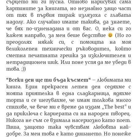
сърцето ми ги пусна. Отново нарисувах сама
картините за книгата, но незнайно защо част
от тях в първия тираж излязоха с главата
надолу. Ако случайно имате такива, да знаете,
че бях по-изненадана и от вас. О, нека си го
кажем направо, за мен беше бедствие
(Но го
преодолях някак си, с помощта на моя
великолепен технически ръководител, който
сметна печатната грешка за изключителен и
нетрадиционен шик. Или поне успя да ме убеди в
това. ;))
“Всеки ден ще ти бъда късмет
“
– любимата ми
книга. Един прекрасен летен ден седяхме с
моята приятелка в една сладкарница, ядяхме
торта и се шегувахме, че имам толкова много
стихове, че вече ми е време да издам „The best” и
да приключа с кариерата си на народен творец.
Никога не съм се взимала насериозно като поет.
Пиша, защото така чувствам любовта най-
добре. За мен това е като дишането. Но понеже