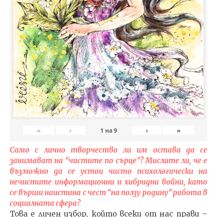
«
‹
›
»
1
на
9
Само с лично творчество ли им остава да се
занимават на “чистите по сърце”? Мислите ли, че е
възможно да се устои чисто психологически на
нечистите информационни и хибридни войни, като
се върши наистина с чест “на ползу родину” работа в
социалната сфера?
Това е личен избор, който всеки от нас прави –