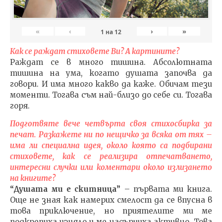
«
‹
›
»
1
на
12
Как се раждат стиховете Ви? А картините?
Раждат се в много тишина. Абсолютната
тишина на ума, когато душата започва да
говори. И има много какво да каже. Обичам тези
моменти. Тогава съм най-близо до себе си. Тогава
горя.
Подготвяте вече четвърта своя стихосбирка за
печат. Разкажете ни по нещичко за всяка от тях –
има ли специална идея, около която са подбирани
стиховете, как се реализира отпечатването,
интересни случки или коментари около излизането
на книгите?
“Душата ми е скитница”
– първата ми книга.
Още не зная как намерих смелост да се впусна в
това приключение, но приятелите ми ме
подкрепиха изцяло и ме насърчиха активно. Това