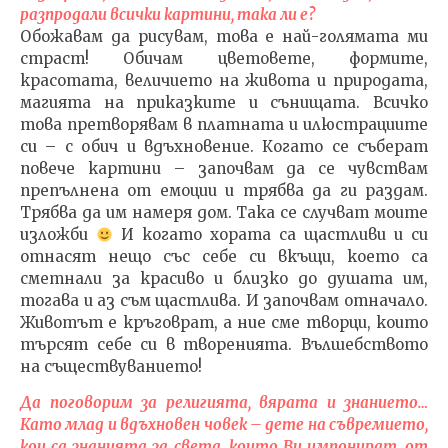
разпродали всички картини, така ли е?
Обожавам да рисувам, това е най-голямата ми
страст! Обичам цветовете, формите,
красотата, величието на живота и природата,
магията на приказките и сънищата. Всичко
това претворявам в платната и илюстрациите
си – с обич и вдъхновение. Когато се съберат
повече картини – започвам да се чувствам
препълнена от емоции и трябва да ги раздам.
Трябва да им намеря дом. Така се случват моите
изложби
И когато хората са щастливи и си
отнасят нещо със себе си вкъщи, което са
сметнали за красиво и близко до душата им,
тогава и аз съм щастлива. И започвам отначало.
Животът е кръговрат, а ние сме творци, които
търсят себе си в творенията. Вълшебството
на съществуванието!
Да поговорим за религията, вярата и знанието…
Като млад и вдъхновен човек – дете на съвремието,
кои са знанията за света, които Ви импонират, от