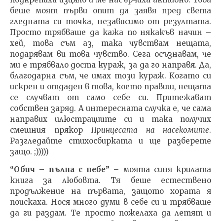
беше моят първи опит да заявя пред света
гледната си точка, независимо от резултата.
Просто трябваше да кажа по някакъв начин –
хей, това съм аз, така чувствам нещата,
подарявам ви това чувство. Сега осъзнавам, че
ми е трябвало доста кураж, за да го направя. Да,
благодарна съм, че имах този кураж. Когато си
искрен и отдаден в това, което правиш, нещата
се случват от само себе си. Притежават
собствен заряд. А интересната случка е, че сама
направих илюстрациите си и така получих
смешния прякор
Принцесата на насекомите
.
Разгледайте стихосбирката и ще разберете
защо. ;)))))
“Обич – пълна с небе”
– моята синя крилата
книга за любовта. Тя беше естествено
продължение на първата, защото хората я
поискаха. Нося много думи в себе си и трябваше
да ги раздам. Те просто пожелаха да летят и