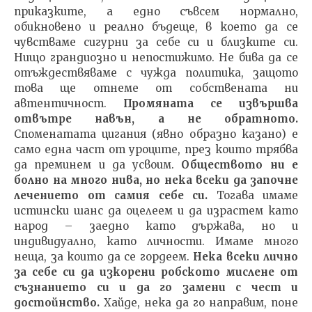
приказките, а едно съвсем нормално,
обикновено и реално бъдеще, в което да се
чувстваме сигурни за себе си и близките си.
Нищо грандиозно и непостижимо. Не бива да се
отъждествяваме с чужда политика, защото
това ще отнеме от собствената ни
автентичност.
Промяната се извършва
отвътре навън, а не обратното.
Споменатата цигания (явно образно казано) е
само една част от уроците, през които трябва
да преминем и да усвоим.
Обществото ни е
болно на много нива, но нека всеки да започне
лечението от самия себе си.
Тогава имаме
истински шанс да оцелеем и да израстем като
народ – заедно като държава, но и
индивидуално, като личности. Имаме много
неща, за които да се гордеем.
Нека всеки лично
за себе си да изкорени робското мислене от
съзнанието си и да го замени с чест и
достойнство.
Хайде, нека да го направим, поне