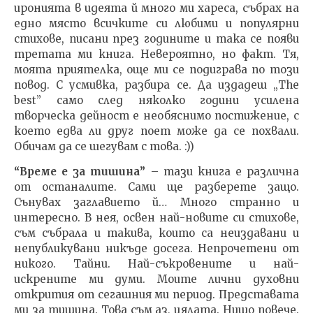
иронията в идеята й много ми хареса, събрах на
едно място всичките си любими и популярни
стихове, писани през годините и така се появи
третата ми книга. Невероятно, но факт. Тя,
моята приятелка, още ми се подиграва по този
повод. С усмивка, разбира се. Да издадеш „The
best” само след няколко години усилена
творческа дейност е необяснимо постижение, с
което едва ли друг поет може да се похвали.
Обичам да се шегувам с това. :))
“Време е за тишина”
– тази книга е различна
от останалите. Сами ще разберете защо.
Сънувах заглавието й… Много странно и
интересно. В нея, освен най-новите си стихове,
съм събрала и такива, които са неиздавани и
непубликувани никъде досега. Непрочетени от
никого. Тайни. Най-съкровените и най-
искрените ми думи. Моите лични духовни
открития от сегашния ми период. Представата
ми за тишина. Това съм аз, цялата. Нищо повече.