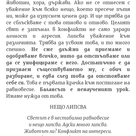
животни, хора, държави. Ако не се отнесем с
уважение към всяко нещо, което пресече пътя
ни, може да изпуснем ценен дар. И ще трябва да
се сблъскваме с това отново и отново. Целият
свят е затънал в конфликти не само заради
алчност и агресия. Липсва уважение към
различията. Трябва да усвоим това, и то много
спешно.
Не сме длъжни да приемаме и
одобряваме всичко, нито да отстъпваме или
да се унифицираме с него. Достатъчно е да
признаем съществуването му, с обич и
разбиране, и едва след това да отстояваме
себе си.
Това е първата крачка към постигане на
равновесие.
Балансът е ненаученият урок.
Имаме нужда от това.
НЕЩО ЛИПСВА
Светът е в нестабилно равновесие
и нещо липсва. Адски много липсва.
Животът ли? Конфликт на интереси.