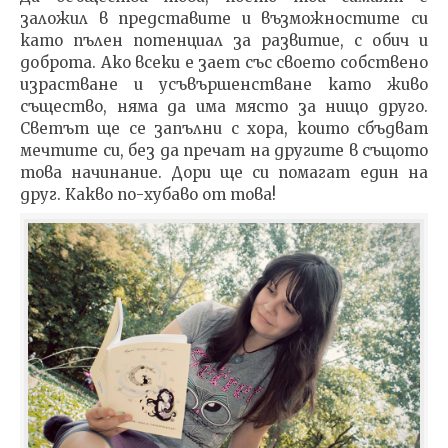
заложил в представите и възможностите си
като пълен потенциал за развитие, с обич и
доброта. Ако всеки е зает със своето собствено
израстване и усъвършенстване като живо
същество, няма да има място за нищо друго.
Светът ще се запълни с хора, които сбъдват
мечтите си, без да пречат на другите в същото
това начинание. Дори ще си помагат един на
друг. Какво по-хубаво от това!