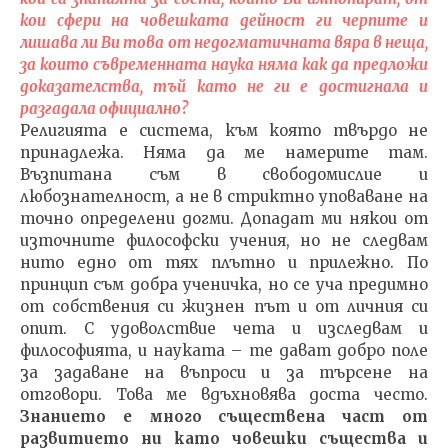
кои сфери на човешката дейност ги черпите и
лишава ли Ви това от недогматичната вяра в неща,
за които съвременната наука няма как да предложи
доказателства, тъй като не ги е достигнала и
разгадала официално?
Религията е система, към която твърдо не
принадлежа. Няма да ме намерите там.
Възпитана съм в свободомислие и
любознателност, а не в стриктно уповаване на
точно определени догми. Допадат ми някои от
източните философски учения, но не следвам
нито едно от тях плътно и прилежно. По
принцип съм добра ученичка, но се уча предимно
от собствения си жизнен път и от личния си
опит. С удоволствие чета и изследвам и
философията, и науката – те дават добро поле
за задаване на въпроси и за търсене на
отговори. Това ме вдъхновява доста често.
Знанието е много съществена част от
развитието ни като човешки същества и