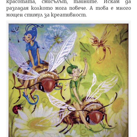
красотата, смисълът, тайните. Искам да
разгадая колкото мога повече. А това е много
мощен стимул за креативност.