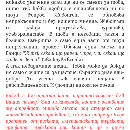
никакво значение дали ще ни се смеят за това,
нито пък какво изобщо е становището ни по
този въпрос. Животът се обновява
непрекъснато и без нашето мнение. Животът
се ражда, продължава, израства,
усъвършенства. В това е неговата магия и
величие. Смъртта е само една част от този
непрекъснат процес. Обичам една мисъл на
Ганди:
“Живей сякаш ще умреш утре, учи сякаш ще
живееш вечно.”
Това казва всичко.
А пък невидимите неща… Човек може да вижда
не само с очите си, за щастие. Сърцето знае най-
добре. То усеща как стоят нещата в
действителност. И (почти) никога не греши.
Какъв е българинът като народопсихология във
Вашия поглед? Има ли качества, които с основание
му отреждат отново място под слънцето след
многовековното оробяване, или е по-добре да бъде
претопен от руската, американската, турската,
гръцката, сръбската или която и да е друга