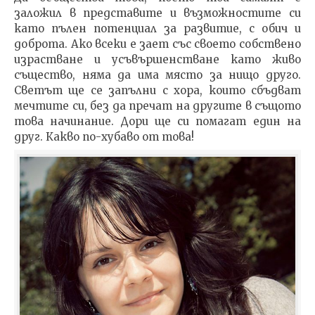
заложил в представите и възможностите си
като пълен потенциал за развитие, с обич и
доброта. Ако всеки е зает със своето собствено
израстване и усъвършенстване като живо
същество, няма да има място за нищо друго.
Светът ще се запълни с хора, които сбъдват
мечтите си, без да пречат на другите в същото
това начинание. Дори ще си помагат един на
друг. Какво по-хубаво от това!