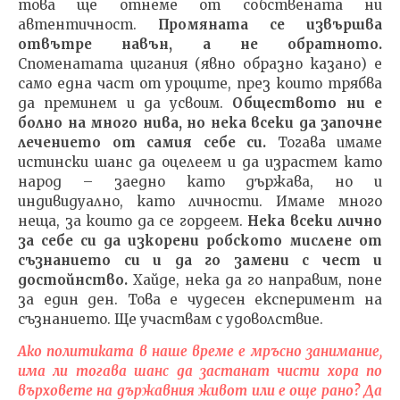
това ще отнеме от собствената ни
автентичност.
Промяната се извършва
отвътре навън, а не обратното.
Споменатата цигания (явно образно казано) е
само една част от уроците, през които трябва
да преминем и да усвоим.
Обществото ни е
болно на много нива, но нека всеки да започне
лечението от самия себе си.
Тогава имаме
истински шанс да оцелеем и да израстем като
народ – заедно като държава, но и
индивидуално, като личности. Имаме много
неща, за които да се гордеем.
Нека всеки лично
за себе си да изкорени робското мислене от
съзнанието си и да го замени с чест и
достойнство.
Хайде, нека да го направим, поне
за един ден. Това е чудесен експеримент на
съзнанието. Ще участвам с удоволствие.
Ако политиката в наше време е мръсно занимание,
има ли тогава шанс да застанат чисти хора по
върховете на държавния живот или е още рано? Да