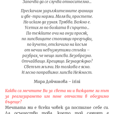
Започва да се случва относително…
Прескачам задължителните граници
и две-три норми. Моля ви, простете.
Но искам да узная. Трябва. Важно е.
Усетих го по болката в сърцето…
По тежките очи на онзи просяк,
по липсващите стоплящи прегръдки,
по кучето, отскочило на косъм
от нечии невъзмутими стъпки –
разбрах, че нещо липсва. Безобразно.
Отчайващо. Крещящо. Безнадеждно?
Светът мълчи. Но толкова е ясно.
И лесно поправимо: липсва Нежност.
Мира Дойчинова – irini
Какви са мечтите Ви за света ни и виждате ли път
за реализирането им поне отчасти в обозримо
бъдеще?
Мечтата ми е всеки човек да постигне себе си.
Да осъществи това, което той самият е