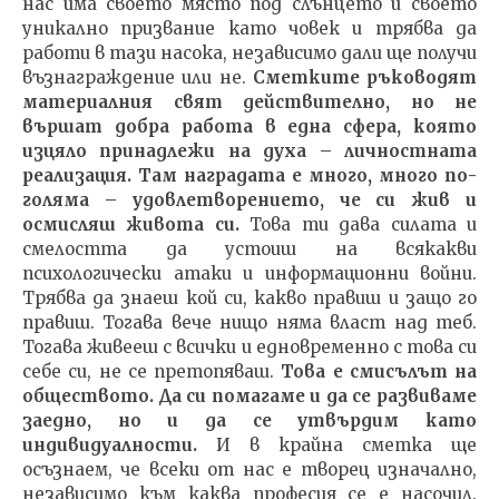
нас има своето място под слънцето и своето
уникално призвание като човек и трябва да
работи в тази насока, независимо дали ще получи
възнаграждение или не.
Сметките ръководят
материалния свят действително, но не
вършат добра работа в една сфера, която
изцяло принадлежи на духа – личностната
реализация. Там наградата е много, много по-
голяма – удовлетворението, че си жив и
осмисляш живота си.
Това ти дава силата и
смелостта да устоиш на всякакви
психологически атаки и информационни войни.
Трябва да знаеш кой си, какво правиш и защо го
правиш. Тогава вече нищо няма власт над теб.
Тогава живееш с всички и едновременно с това си
себе си, не се претопяваш.
Това е смисълът на
обществото. Да си помагаме и да се развиваме
заедно, но и да се утвърдим като
индивидуалности.
И в крайна сметка ще
осъзнаем, че всеки от нас е творец изначално,
независимо към каква професия се е насочил.