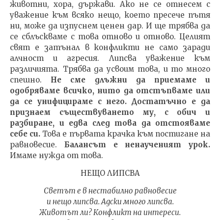
животни, хора, държави. Ако не се отнесем с
уважение към всяко нещо, което пресече пътя
ни, може да изпуснем ценен дар. И ще трябва да
се сблъскваме с това отново и отново. Целият
свят е затънал в конфликти не само заради
алчност и агресия. Липсва уважение към
различията. Трябва да усвоим това, и то много
спешно.
Не сме длъжни да приемаме и
одобряваме всичко, нито да отстъпваме или
да се унифицираме с него. Достатъчно е да
признаем съществуването му, с обич и
разбиране, и едва след това да отстояваме
себе си.
Това е първата крачка към постигане на
равновесие.
Балансът е ненаученият урок.
Имаме нужда от това.
НЕЩО ЛИПСВА
Светът е в нестабилно равновесие
и нещо липсва. Адски много липсва.
Животът ли? Конфликт на интереси.