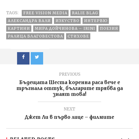
Вий Дън-Хар
звучи като
мелодия и
TAGS:
FREE VISION MEDIA
когато го
RALIE BLAG
четеш, то
АЛЕКСАНДРА ВАЛИ
ИЗКУСТВО
ИНТЕРВЮ
просто да се
КАРТИНИ
МИРА ДОЙЧИНОВА – IRINI
ПОЕЗИЯ
лее
РАЛИЦА БЛАГОВЕСТОВА
СТИХОВЕ
PREVIOUS
Бъдещата Шеста коренна раса вече е
тръгнала оттук, българите трябва да
знаят това!
NEXT
Джет Ли в първо лице – филмите