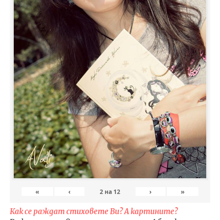
«
‹
›
»
2
на
12
Как се раждат стиховете Ви? А картините?