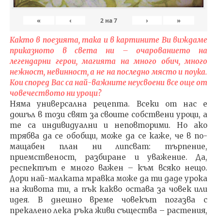
«
‹
›
»
2
на
7
Както в поезията, така и в картините Ви виждаме
приказното в света ни – очарованието на
легендарни герои, магията на много обич, много
нежност, невинност, а не на последно място и поука.
Кои според Вас са най-важните неусвоени все още от
човечеството ни уроци?
Няма универсална рецепта. Всеки от нас е
дошъл в този свят за своите собствени уроци, а
те са индивидуални и неповторими. Но ако
трябва да се обобщи, може да се каже, че в по-
мащабен план ни липсват: търпение,
приемственост, разбиране и уважение. Да,
респектът е много важен – към всяко нещо.
Дори най-малката мравка може да ти даде урока
на живота ти, а пък какво остава за човек или
идея. В днешно време човекът погазва с
прекалено лека ръка живи същества – растения,