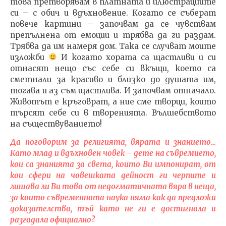
това претворявам в платната и илюстрациите
си – с обич и вдъхновение. Когато се съберат
повече картини – започвам да се чувствам
препълнена от емоции и трябва да ги раздам.
Трябва да им намеря дом. Така се случват моите
изложби
И когато хората са щастливи и си
отнасят нещо със себе си вкъщи, което са
сметнали за красиво и близко до душата им,
тогава и аз съм щастлива. И започвам отначало.
Животът е кръговрат, а ние сме творци, които
търсят себе си в творенията. Вълшебството
на съществуванието!
Да поговорим за религията, вярата и знанието…
Като млад и вдъхновен човек – дете на съвремието,
кои са знанията за света, които Ви импонират, от
кои сфери на човешката дейност ги черпите и
лишава ли Ви това от недогматичната вяра в неща,
за които съвременната наука няма как да предложи
доказателства, тъй като не ги е достигнала и
разгадала официално?