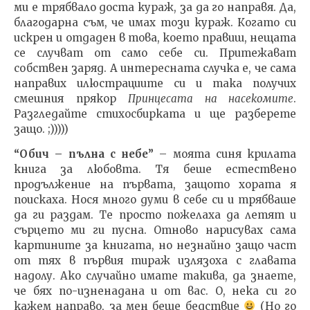
ми е трябвало доста кураж, за да го направя. Да,
благодарна съм, че имах този кураж. Когато си
искрен и отдаден в това, което правиш, нещата
се случват от само себе си. Притежават
собствен заряд. А интересната случка е, че сама
направих илюстрациите си и така получих
смешния прякор
Принцесата на насекомите
.
Разгледайте стихосбирката и ще разберете
защо. ;)))))
“Обич – пълна с небе”
– моята синя крилата
книга за любовта. Тя беше естествено
продължение на първата, защото хората я
поискаха. Нося много думи в себе си и трябваше
да ги раздам. Те просто пожелаха да летят и
сърцето ми ги пусна. Отново нарисувах сама
картините за книгата, но незнайно защо част
от тях в първия тираж излязоха с главата
надолу. Ако случайно имате такива, да знаете,
че бях по-изненадана и от вас. О, нека си го
кажем направо, за мен беше бедствие
(Но го