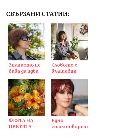
СВЪРЗАНИ СТАТИИ:
Знанието не
Словото е
бива да идва
вълшебна
единствено
сила, с която
отвън и да се
трябва да сме
приема
много
дословно, цяло
внимателни
и наготово
ФЕЯТА НА
Едно
ЦВЕТЯТА –
стихотворение
художничката
трябва да