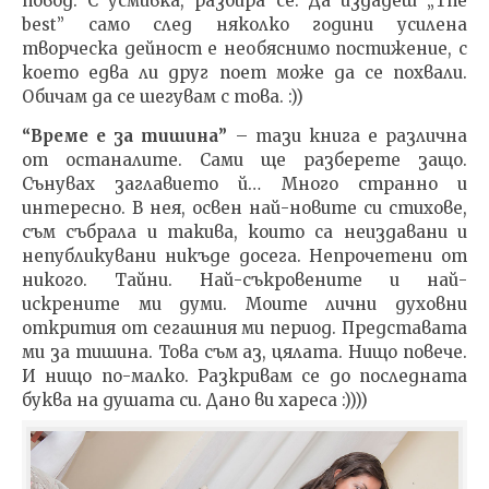
повод. С усмивка, разбира се. Да издадеш „The
best” само след няколко години усилена
творческа дейност е необяснимо постижение, с
което едва ли друг поет може да се похвали.
Обичам да се шегувам с това. :))
“Време е за тишина”
– тази книга е различна
от останалите. Сами ще разберете защо.
Сънувах заглавието й… Много странно и
интересно. В нея, освен най-новите си стихове,
съм събрала и такива, които са неиздавани и
непубликувани никъде досега. Непрочетени от
никого. Тайни. Най-съкровените и най-
искрените ми думи. Моите лични духовни
открития от сегашния ми период. Представата
ми за тишина. Това съм аз, цялата. Нищо повече.
И нищо по-малко. Разкривам се до последната
буква на душата си. Дано ви хареса :))))