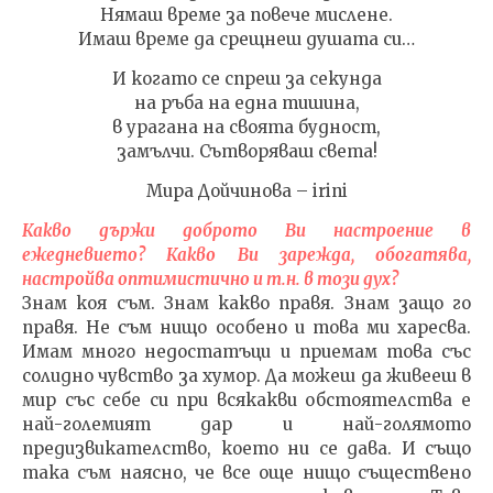
Нямаш време за повече мислене.
Имаш време да срещнеш душата си…
И когато се спреш за секунда
на ръба на една тишина,
в урагана на своята будност,
замълчи. Сътворяваш света!
Мира Дойчинова – irini
Какво държи доброто Ви настроение в
ежедневието? Какво Ви зарежда, обогатява,
настройва оптимистично и т.н. в този дух?
Знам коя съм. Знам какво правя. Знам защо го
правя. Не съм нищо особено и това ми харесва.
Имам много недостатъци и приемам това със
солидно чувство за хумор. Да можеш да живееш в
мир със себе си при всякакви обстоятелства е
най-големият дар и най-голямото
предизвикателство, което ни се дава. И също
така съм наясно, че все още нищо съществено