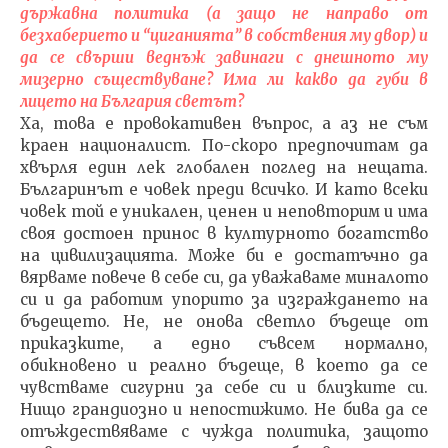
държавна политика (а защо не направо от
безхаберието и “циганията” в собствения му двор) и
да се свърши веднъж завинаги с днешното му
мизерно съществуване? Има ли какво да губи в
лицето на България светът?
Ха, това е провокативен въпрос, а аз не съм
краен националист. По-скоро предпочитам да
хвърля един лек глобален поглед на нещата.
Българинът е човек преди всичко. И като всеки
човек той е уникален, ценен и неповторим и има
своя достоен принос в културното богатство
на цивилизацията. Може би е достатъчно да
вярваме повече в себе си, да уважаваме миналото
си и да работим упорито за изграждането на
бъдещето. Не, не онова светло бъдеще от
приказките, а едно съвсем нормално,
обикновено и реално бъдеще, в което да се
чувстваме сигурни за себе си и близките си.
Нищо грандиозно и непостижимо. Не бива да се
отъждествяваме с чужда политика, защото