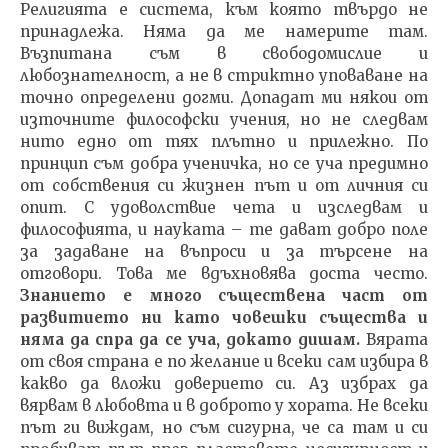
Религията е система, към която твърдо не
принадлежа. Няма да ме намерите там.
Възпитана съм в свободомислие и
любознателност, а не в стриктно уповаване на
точно определени догми. Допадат ми някои от
източните философски учения, но не следвам
нито едно от тях плътно и прилежно. По
принцип съм добра ученичка, но се уча предимно
от собствения си жизнен път и от личния си
опит. С удоволствие чета и изследвам и
философията, и науката – те дават добро поле
за задаване на въпроси и за търсене на
отговори. Това ме вдъхновява доста често.
Знанието е много съществена част от
развитието ни като човешки същества и
няма да спра да се уча, докато дишам.
Вярата
от своя страна е по желание и всеки сам избира в
какво да вложи доверието си. Аз избрах да
вярвам в любовта и в доброто у хората. Не всеки
път ги виждам, но съм сигурна, че са там и си