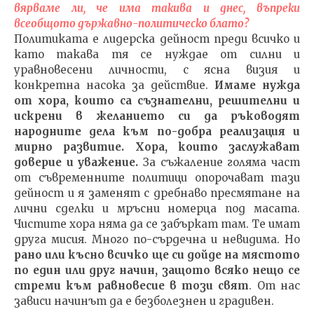
вярваме ли, че има такива и днес, въпреки
всеобщото държавно-политическо блато?
Политиката е лидерска дейност преди всичко и
като такава тя се нуждае от силни и
уравновесени личности, с ясна визия и
конкретна насока за действие.
Имаме нужда
от хора, които са съзнателни, решителни и
искрени в желанието си да ръководят
народните дела към по-добра реализация и
мирно развитие.
Хора, които заслужават
доверие и уважение.
За съжаление голяма част
от съвременните политици опорочават тази
дейност и я заменят с дребнаво пресмятане на
лични сделки и мръсни номерца под масата.
Чистите хора няма да се забъркат там. Те имат
друга мисия. Много по-сърдечна и невидима. Но
рано или късно всичко ще си дойде на мястото
по един или друг начин, защото всяко нещо се
стреми към равновесие в този свят
. От нас
зависи начинът да е безболезнен и градивен.