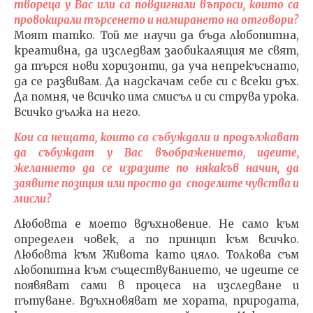
твореца у Вас или са повдигнали въпроси, които са
провокирали търсенето и намирането на отговори?
Моят татко. Той ме научи да бъда любопитна,
креативна, да изследвам заобикалящия ме свят,
да търся нови хоризонти, да уча непрекъснато,
да се развивам. Да надскачам себе си с всеки дъх.
Да помня, че всичко има смисъл и си струва урока.
Всичко дължа на него.
Кои са нещата, които са събуждали и продължават
да събуждат у Вас въображението, идеите,
желанието да се изразите по някакъв начин, да
заявите позиция или просто да споделите чувства и
мисли?
Любовта е моето вдъхновение. Не само към
определен човек, а по принцип към всичко.
Любовта към Живота като цяло. Толкова съм
любопитна към съществуванието, че идеите се
появяват сами в процеса на изследване и
пътуване. Вдъхновяват ме хората, природата,