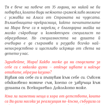
Тя е вече на повече от 35 години, но никой не би
повярвал, когато види нежното срамежливо момиче
с усмивка на Алиса от Страната на чудесата.
Вълшебницата-прекрасница, както почитателите
на Мира вече са я нарекли, е благодарна майка на
NOW VIEWING
малко съкровище и компютърен специалист по
образование. Но специалността на душата й
Целта на
ИЗКУ
очевидно е да съхранява и раздава всичко най-
съществуванието е да
ОТГЛ
непосредствено и щастливо искрящо от света на
развие и
ВЪЗП
детето у нас.
усъвършенства
ДОВЕ
осъзнаването
11.04.
Здравейте, Мира! Какво може да ни споделите за
11.04.2016
fVI
себе си с няколко думи – откъде идвате и накъде
fVISION.eu
отивате, образно казано?
Идвам от себе си и пътувам към себе си. Съвсем
обикновено момиче съм, което се завръща към
душата си. Всекидневно. Доколкото може.
Има ли паметни неща и хора от детството, които
са Ви дали насоки за реализация по-късно, събудили са