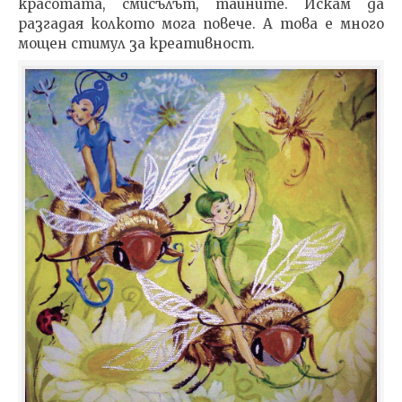
красотата, смисълът, тайните. Искам да
разгадая колкото мога повече. А това е много
мощен стимул за креативност.