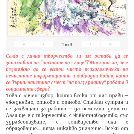
«
‹
›
»
1
на
9
Само с лично творчество ли им остава да се
занимават на “чистите по сърце”? Мислите ли, че е
възможно да се устои чисто психологически на
нечистите информационни и хибридни войни, като
се върши наистина с чест “на ползу родину” работа в
социалната сфера?
Това е личен избор, който всеки от нас прави –
ежедневно, отново и отново. Ставаш сутрин и
се захващаш за работа – да осмислиш деня си.
Дали ще е с творчество, с животновъдство, със
здравеопазване, с готварство или с
образование… няма никакво значение. Всеки от