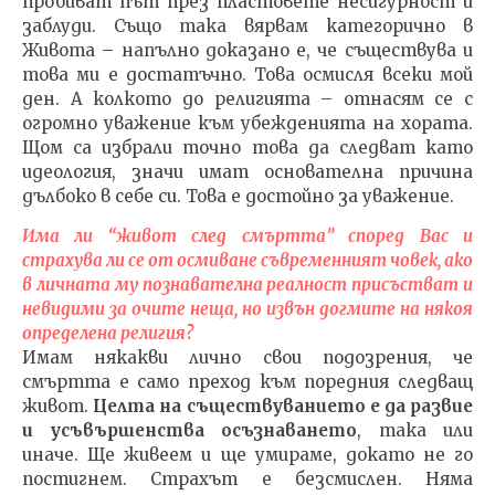
пробиват път през пластовете несигурност и
заблуди. Също така вярвам категорично в
Живота – напълно доказано е, че съществува и
това ми е достатъчно. Това осмисля всеки мой
ден. А колкото до религията – отнасям се с
огромно уважение към убежденията на хората.
Щом са избрали точно това да следват като
идеология, значи имат основателна причина
дълбоко в себе си. Това е достойно за уважение.
Има ли “живот след смъртта” според Вас и
страхува ли се от осмиване съвременният човек, ако
в личната му познавателна реалност присъстват и
невидими за очите неща, но извън догмите на някоя
определена религия?
Имам някакви лично свои подозрения, че
смъртта е само преход към поредния следващ
живот.
Целта на съществуванието е да развие
и усъвършенства осъзнаването
, така или
иначе. Ще живеем и ще умираме, докато не го
постигнем. Страхът е безсмислен. Няма