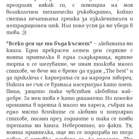
преодолях някак си, с помощта на моя
великолепен технически ръководител, който
сметна печатната грешка за изключителен и
нетрадиционен шик. Или поне успя да ме убеди в
това. ;))
“Всеки ден ще ти бъда късмет
“
– любимата ми
книга. Един прекрасен летен ден седяхме с
моята приятелка в една сладкарница, ядяхме
торта и се шегувахме, че имам толкова много
стихове, че вече ми е време да издам „The best” и
да приключа с кариерата си на народен творец.
Никога не съм се взимала насериозно като поет.
Пиша, защото така чувствам любовта най-
добре. За мен това е като дишането. Но понеже
иронията в идеята й много ми хареса, събрах на
едно място всичките си любими и популярни
стихове, писани през годините и така се появи
третата ми книга. Невероятно, но факт. Тя,
моята приятелка, още ми се подиграва по този