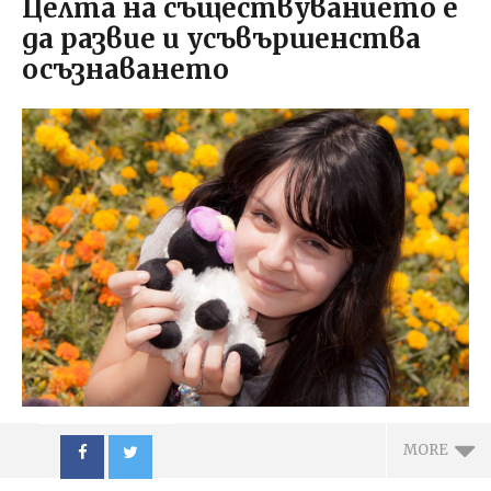
Целта на съществуванието е
да развие и усъвършенства
осъзнаването
MORE