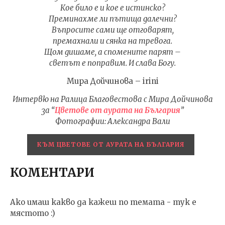
Кое било е и кое е истинско?
Преминахме ли пътища далечни?
Въпросите сами ще отговарят,
премахнали и сянка на тревога.
Щом дишаме, а спомените парят –
светът е поправим. И слава Богу.
Мира Дойчинова – irini
Интервю на Ралица Благовестова с Мира Дойчинова
за “
Цветове от аурата на България
”
Фотографии: Александра Вали
КЪМ ЦВЕТОВЕ ОТ АУРАТА НА БЪЛГАРИЯ
КОМЕНТАРИ
Ако имаш какво да кажеш по темата - тук е
мястото :)