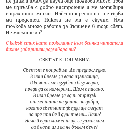
не знам и имам да науча още толкова много. Това
ме изпълва с добро настроение и ме мотивира
страхотно много. Най-интересното тепърва
ми предстои. Никога не ми е скучно. Има
толкова много работа за вършене в този свят.
Не мислите ли?
С какъв стих като пожелание към всички читатели
бихте завършили разговора ни?
СВЕТЪТ Е ПОПРАВИМ
Светът е поправим. До предпоследно.
И има време за една измислица,
в която сме изгубени безследно,
преди да се намерим… Щом е писано.
И има време за един отрязък
от лентата на дните ни добри,
когато светлите звезди ще слязат
на пръсти във душите ни… Нали?
Нали в един момент ще се замислим
да бъдем или да не бъдем вече?