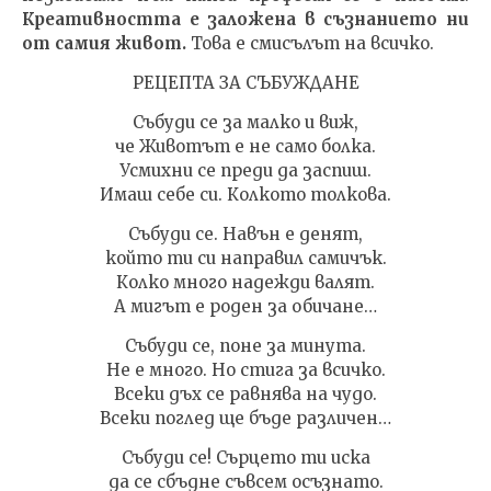
Креативността е заложена в съзнанието ни
от самия живот.
Това е смисълът на всичко.
РЕЦЕПТА ЗА СЪБУЖДАНЕ
Събуди се за малко и виж,
че Животът е не само болка.
Усмихни се преди да заспиш.
Имаш себе си. Колкото толкова.
Събуди се. Навън е денят,
който ти си направил самичък.
Колко много надежди валят.
А мигът е роден за обичане…
Събуди се, поне за минута.
Не е много. Но стига за всичко.
Всеки дъх се равнява на чудо.
Всеки поглед ще бъде различен…
Събуди се! Сърцето ти иска
да се сбъдне съвсем осъзнато.