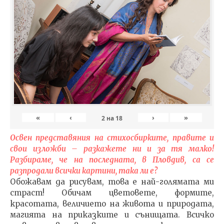
«
‹
›
»
2
на
18
Освен представяния на стихосбирките, правите и
свои изложби – разкажете ни и за тя малко!
Разбираме, че на последната, в Пловдив, са се
разпродали всички картини, така ли е?
Обожавам да рисувам, това е най-голямата ми
страст! Обичам цветовете, формите,
красотата, величието на живота и природата,
магията на приказките и сънищата. Всичко